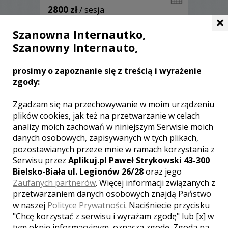
2800 zł
/ sesja
×
Ocena:
(0 opinii)
0,00 / 5
Szanowna Internautko,
Poleceń: 22
Szanowny Internauto,
Wasz film i wspomnienia, nasza pasja i
zaangażowanie. Zapraszamy do
oglądania i kontaktowania się.
prosimy o zapoznanie się z treścią i wyrażenie
zgody:
Zgadzam się na przechowywanie w moim urządzeniu
plików cookies, jak też na przetwarzanie w celach
Zobacz więcej
analizy moich zachowań w niniejszym Serwisie moich
danych osobowych, zapisywanych w tych plikach,
pozostawianych przeze mnie w ramach korzystania z
Serwisu przez
Aplikuj.pl Paweł Strykowski 43-300
Bielsko-Biała ul. Legionów 26/28
oraz jego
Zaufanych partnerów
. Więcej informacji związanych z
przetwarzaniem danych osobowych znajdą Państwo
w naszej
Polityce Prywatności
. Naciśniecie przycisku
"Chcę korzystać z serwisu i wyrażam zgodę" lub [x] w
tym oknie informacyjnym, oznacza zgodę. Zgoda na