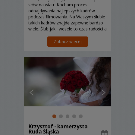
słów na wiatr. Kocham proces
odnajdywania najlepszych kadrów
podczas filmowania. Na Waszym ślubie
takich kadrów znajdę zapewne bardzo
wiele. Ślub jak i wesele to czas radości a
zatem jakże kamera mogła by tego nie
uchwyci. Pracuję w Polsce oraz
Zobacz więcej
zagranicą.
Krzysztof - kamerzysta
Ruda Śląska