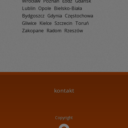
Wrocław
Poznań
Łódź
Gdańsk
Lublin
Opole
Bielsko-Biała
Bydgoszcz
Gdynia
Częstochowa
Gliwice
Kielce
Szczecin
Toruń
Zakopane
Radom
Rzeszów
kontakt
Copyright