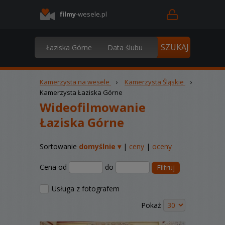
filmy
-wesele.pl
Kamerzysta na wesele
›
Kamerzysta Śląskie
›
Kamerzysta Łaziska Górne
Wideofilmowanie
Łaziska Górne
Sortowanie
domyślnie ▾
|
ceny
|
oceny
Cena od
do
Filtruj
Usługa z fotografem
Pokaż