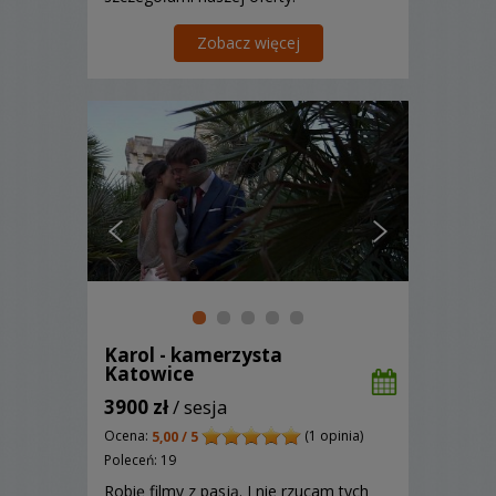
Zobacz więcej
Karol - kamerzysta
Katowice
3900 zł
/ sesja
Ocena:
(1 opinia)
5,00 / 5
Poleceń: 19
Robię filmy z pasją. I nie rzucam tych