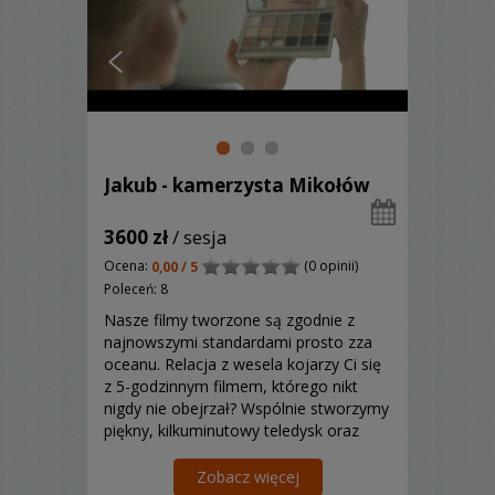
Jakub - kamerzysta Mikołów
3600 zł
/ sesja
Ocena:
(0 opinii)
0,00 / 5
Poleceń: 8
Nasze filmy tworzone są zgodnie z
najnowszymi standardami prosto zza
oceanu. Relacja z wesela kojarzy Ci się
z 5-godzinnym filmem, którego nikt
nigdy nie obejrzał? Wspólnie stworzymy
piękny, kilkuminutowy teledysk oraz
kilkudziesięciu-minutową relację
weselną! Oferujemy również ujęcia z
Zobacz więcej