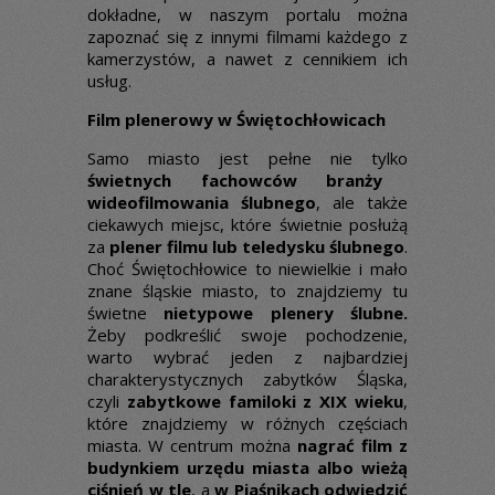
dokładne, w naszym portalu można
zapoznać się z innymi filmami każdego z
kamerzystów, a nawet z cennikiem ich
usług.
Film plenerowy w Świętochłowicach
Samo miasto jest pełne nie tylko
świetnych fachowców branży
wideofilmowania ślubnego
, ale także
ciekawych miejsc, które świetnie posłużą
za
plener filmu lub teledysku ślubnego
.
Choć Świętochłowice to niewielkie i mało
znane śląskie miasto, to znajdziemy tu
świetne
nietypowe plenery ślubne.
Żeby podkreślić swoje pochodzenie,
warto wybrać jeden z najbardziej
charakterystycznych zabytków Śląska,
czyli
zabytkowe familoki z XIX wieku
,
które znajdziemy w różnych częściach
miasta. W centrum można
nagrać film z
budynkiem urzędu miasta albo wieżą
ciśnień w tle
, a
w Piaśnikach odwiedzić