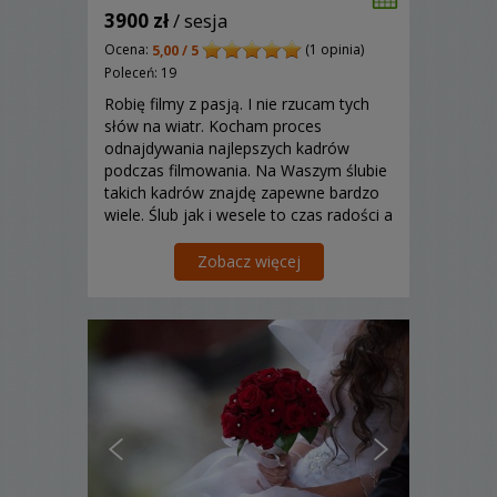
3900 zł
/ sesja
Ocena:
(1 opinia)
5,00 / 5
Poleceń: 19
Robię filmy z pasją. I nie rzucam tych
słów na wiatr. Kocham proces
odnajdywania najlepszych kadrów
podczas filmowania. Na Waszym ślubie
takich kadrów znajdę zapewne bardzo
wiele. Ślub jak i wesele to czas radości a
zatem jakże kamera mogła by tego nie
uchwyci. Pracuję w Polsce oraz
Zobacz więcej
zagranicą.