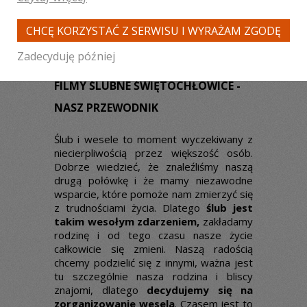
CHCĘ KORZYSTAĆ Z SERWISU I WYRAŻAM ZGODĘ
Zadecyduję później
FILMY ŚLUBNE ŚWIĘTOCHŁOWICE -
NASZ PRZEWODNIK
Ślub i wesele to moment wyczekiwany z
niecierpliwością przez większość osób.
Dobrze wiedzieć, że znaleźliśmy naszą
drugą połówkę i że mamy niezawodne
wsparcie, które pomoże nam zmierzyć się
z trudnościami życia. Dlatego
ślub jest
takim wesołym zdarzeniem,
zakładamy
rodzinę i od tego czasu nasze życie
całkowicie się zmieni. Naszą radością
chcemy podzielić się z innymi, ważna jest
tu szczególnie nasza rodzina i bliscy
znajomi, dlatego
decydujemy się na
zorganizowanie wesela
. Czasem jest to