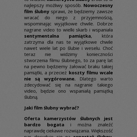
najlepszy możliwy sposób.
Nowoczesny
film ślubny
sprawi, że będziemy zawsze
wracać do niego z przyjemnością,
wspominając wyjątkowe chwile. Dobrze
nagrane video to wielki skarb i wspaniała
sentymentalna pamiątka
, która
zatrzyma dla nas te wyjątkowe chwile
nawet wiele lat po ślubie i weselu. Choć
teraz nie widzimy konieczności
stworzenia filmu ślubnego, to za parę lat
na pewno będziemy żałować braku takiej
pamiątki, a przecież
koszty filmu wcale
nie są wygórowane.
Dlatego warto
zdecydować się na nagranie takiego
video, będzie ono wspaniałą pamiątką
ślubną.
Jaki film ślubny wybrać?
Oferta kamerzystów ślubnych jest
bardzo bogata
i można znaleźć
naprawdę ciekawe rozwiązania. Większość
par decyduje się na
reportaż ślubny
,