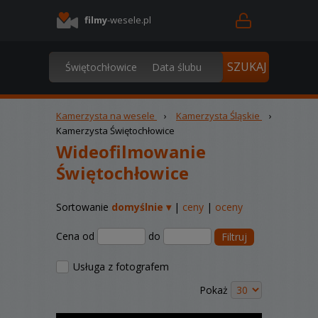
filmy
-wesele.pl
Kamerzysta na wesele
›
Kamerzysta Śląskie
›
Kamerzysta Świętochłowice
Wideofilmowanie
Świętochłowice
Sortowanie
domyślnie ▾
|
ceny
|
oceny
Cena od
do
Filtruj
Usługa z fotografem
Pokaż