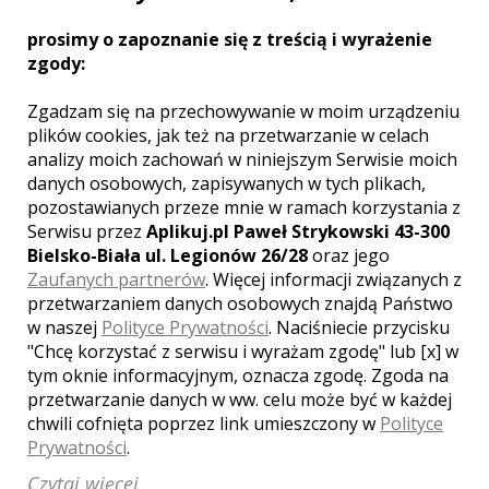
Wideofilmowanie Gliwice
prosimy o zapoznanie się z treścią i wyrażenie
Wideofilmowanie Sosnowiec
zgody:
Wideofilmowanie Chorzów
Zgadzam się na przechowywanie w moim urządzeniu
Wideofilmowanie Tychy
plików cookies, jak też na przetwarzanie w celach
Wideofilmowanie Rybnik
analizy moich zachowań w niniejszym Serwisie moich
Wideofilmowanie Zabrze
danych osobowych, zapisywanych w tych plikach,
Wideofilmowanie Bytom
pozostawianych przeze mnie w ramach korzystania z
Wideofilmowanie Dąbrowa Górnicza
Serwisu przez
Aplikuj.pl Paweł Strykowski 43-300
Wideofilmowanie Pszczyna
Bielsko-Biała ul. Legionów 26/28
oraz jego
Zaufanych partnerów
. Więcej informacji związanych z
Wideofilmowanie Żywiec
przetwarzaniem danych osobowych znajdą Państwo
Wideofilmowanie Ruda Śląska
w naszej
Polityce Prywatności
. Naciśniecie przycisku
Wideofilmowanie Wisła
"Chcę korzystać z serwisu i wyrażam zgodę" lub [x] w
Wideofilmowanie Jastrzębie-Zdrój
tym oknie informacyjnym, oznacza zgodę. Zgoda na
Wideofilmowanie Tarnowskie Góry
przetwarzanie danych w ww. celu może być w każdej
chwili cofnięta poprzez link umieszczony w
Polityce
Wideofilmowanie Będzin
Prywatności
.
Wideofilmowanie Mysłowice
Wideofilmowanie Racibórz
Czytaj więcej