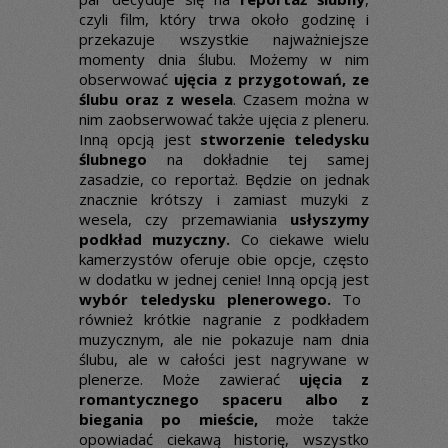
czyli film, który trwa około godzinę i
przekazuje wszystkie najważniejsze
momenty dnia ślubu. Możemy w nim
obserwować
ujęcia z przygotowań, ze
ślubu oraz z wesela
. Czasem można w
nim zaobserwować także ujęcia z pleneru.
Inną opcją jest
stworzenie teledysku
ślubnego
na dokładnie tej samej
zasadzie, co reportaż. Będzie on jednak
znacznie krótszy i zamiast muzyki z
wesela, czy przemawiania
usłyszymy
podkład muzyczny.
Co ciekawe wielu
kamerzystów oferuje obie opcje, często
w dodatku w jednej cenie! Inną opcją jest
wybór teledysku plenerowego.
To
również krótkie nagranie z podkładem
muzycznym, ale nie pokazuje nam dnia
ślubu, ale w całości jest nagrywane w
plenerze. Może zawierać
ujęcia z
romantycznego spaceru albo z
biegania po mieście,
może także
opowiadać ciekawą historię, wszystko