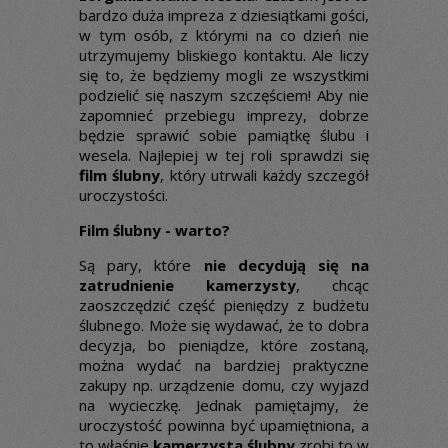
bardzo duża impreza z dziesiątkami gości,
w tym osób, z którymi na co dzień nie
utrzymujemy bliskiego kontaktu. Ale liczy
się to, że będziemy mogli ze wszystkimi
podzielić się naszym szczęściem! Aby nie
zapomnieć przebiegu imprezy, dobrze
będzie sprawić sobie pamiątkę ślubu i
wesela. Najlepiej w tej roli sprawdzi się
film ślubny
, który utrwali każdy szczegół
uroczystości.
Film ślubny - warto?
Są pary, które
nie decydują się na
zatrudnienie kamerzysty
, chcąc
zaoszczędzić część pieniędzy z budżetu
ślubnego. Może się wydawać, że to dobra
decyzja, bo pieniądze, które zostaną,
można wydać na bardziej praktyczne
zakupy np. urządzenie domu, czy wyjazd
na wycieczkę. Jednak pamiętajmy, że
uroczystość powinna być upamiętniona, a
to właśnie
kamerzysta ślubny
zrobi to w