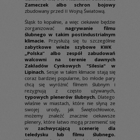
Zameczek albo schron bojowy
zbudowany przed II Wojną Światową.
Śląsk to kopalnie, a więc ciekawie będzie
zorganizować
nagrywanie filmu
ślubnego w takim postindustrialnym
klimacie.
Przysłużą się tu szczególnie
zabytkowe wieże szybowe KWK
„Polska” albo zespół zabudowań
walcowni na terenie dawnych
Zakładów Cynkowych "Silesia" w
Lipinach.
Sesje w takim klimacie stają się
coraz bardziej popularne, bo młode pary
chcą się wyróżnić filmem ślubnym i
rezygnują z często używanych,
typowych plenerów ślubnych.
Dlatego
właśnie w miastach, które nie słyną ze
swojej urody, jak Świętochłowice,
możemy znaleźć znacznie ciekawsze
plenery, które łatwo mogą przemienić się
w
zachwycającą scenerię dla
teledysku lub filmu ślubnego.