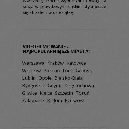
Wystarczy trochę wyobraźni i odwagi, a
sesja w prawdziwym śląskim stylu okaże
się strzałem w dziesiątkę.
VIDEOFILMOWANIE -
NAJPOPULARNIEJSZE MIASTA:
Warszawa
Kraków
Katowice
Wrocław
Poznań
Łódź
Gdańsk
Lublin
Opole
Bielsko-Biała
Bydgoszcz
Gdynia
Częstochowa
Gliwice
Kielce
Szczecin
Toruń
Zakopane
Radom
Rzeszów