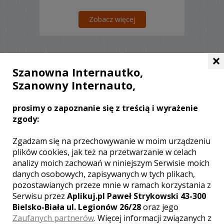
Zobacz więcej
×
Szanowna Internautko,
Liczba pozycji:
0
Szanowny Internauto,
prosimy o zapoznanie się z treścią i wyrażenie
zgody:
WOJEWÓDZTWO LUBELSKIE –
Zgadzam się na przechowywanie w moim urządzeniu
ZOBACZ LISTĘ KAMERZYSTÓW Z
plików cookies, jak też na przetwarzanie w celach
INNYCH MIAST:
analizy moich zachowań w niniejszym Serwisie moich
danych osobowych, zapisywanych w tych plikach,
Wideofilmowanie Lublin
pozostawianych przeze mnie w ramach korzystania z
Wideofilmowanie Puławy
Serwisu przez
Aplikuj.pl Paweł Strykowski 43-300
Wideofilmowanie Biała Podlaska
Bielsko-Biała ul. Legionów 26/28
oraz jego
Wideofilmowanie Łuków
Zaufanych partnerów
. Więcej informacji związanych z