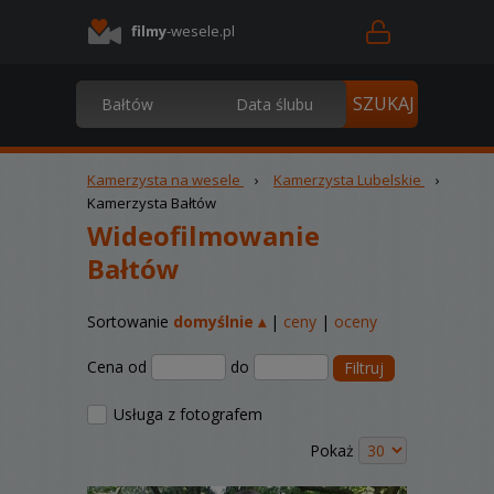
filmy
-wesele.pl
Kamerzysta na wesele
›
Kamerzysta Lubelskie
›
Kamerzysta Bałtów
Wideofilmowanie
Bałtów
Sortowanie
domyślnie ▴
|
ceny
|
oceny
Cena od
do
Filtruj
Usługa z fotografem
Pokaż