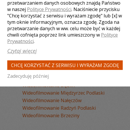
Wideofilmowanie Zamość
przetwarzaniem danych osobowych znajdą Państwo
w naszej
Polityce Prywatności
. Naciśniecie przycisku
Wideofilmowanie Toruń
"Chcę korzystać z serwisu i wyrażam zgodę" lub [x] w
Wideofilmowanie Chełm
tym oknie informacyjnym, oznacza zgodę. Zgoda na
Wideofilmowanie Kraśnik
przetwarzanie danych w ww. celu może być w każdej
Wideofilmowanie Krasnystaw
chwili cofnięta poprzez link umieszczony w
Polityce
Wideofilmowanie Łęczna
Prywatności
.
Wideofilmowanie Lubartów
Czytaj więcej
Wideofilmowanie Parczew
Wideofilmowanie Świdnik
CHCĘ KORZYSTAĆ Z SERWISU I WYRAŻAM ZGODĘ
Wideofilmowanie Janów Lubelski
Zadecyduję później
Wideofilmowanie Kazimierz Dolny
Wideofilmowanie Dęblin
Wideofilmowanie Międzyrzec Podlaski
Wideofilmowanie Nałęczów
Wideofilmowanie Radzyń Podlaski
Wideofilmowanie Brzeziny