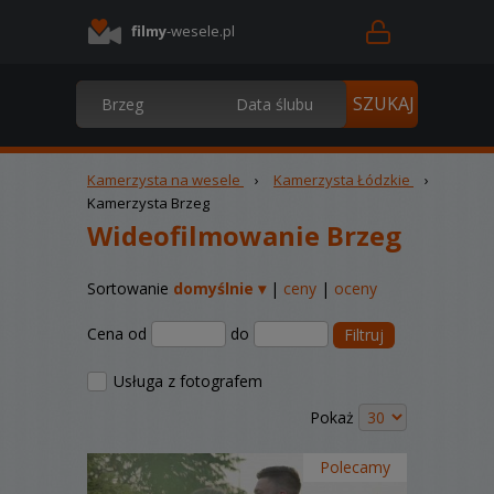
filmy
-wesele.pl
Kamerzysta na wesele
›
Kamerzysta Łódzkie
›
Kamerzysta Brzeg
Wideofilmowanie Brzeg
Sortowanie
domyślnie ▾
|
ceny
|
oceny
Cena od
do
Filtruj
Usługa z fotografem
Pokaż
Polecamy