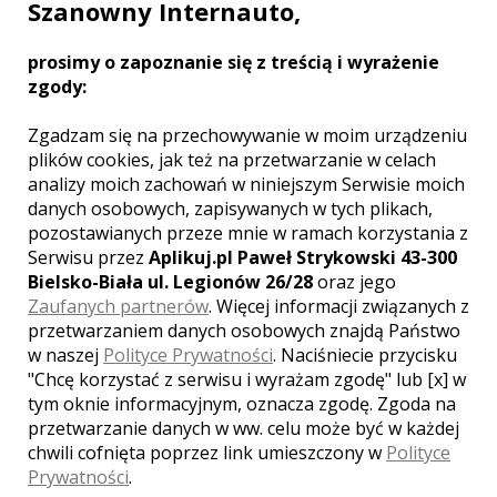
Szanowny Internauto,
Warto ten moment zarejestrować z
najwyższą starannością i kulturą.
prosimy o zapoznanie się z treścią i wyrażenie
zgody:
Zobacz więcej
Zgadzam się na przechowywanie w moim urządzeniu
plików cookies, jak też na przetwarzanie w celach
analizy moich zachowań w niniejszym Serwisie moich
danych osobowych, zapisywanych w tych plikach,
pozostawianych przeze mnie w ramach korzystania z
Liczba pozycji:
1
Serwisu przez
Aplikuj.pl Paweł Strykowski 43-300
Bielsko-Biała ul. Legionów 26/28
oraz jego
Zaufanych partnerów
. Więcej informacji związanych z
przetwarzaniem danych osobowych znajdą Państwo
w naszej
Polityce Prywatności
. Naciśniecie przycisku
"Chcę korzystać z serwisu i wyrażam zgodę" lub [x] w
WOJEWÓDZTWO ŁÓDZKIE – ZOBACZ
LISTĘ KAMERZYSTÓW Z INNYCH
tym oknie informacyjnym, oznacza zgodę. Zgoda na
MIAST:
przetwarzanie danych w ww. celu może być w każdej
chwili cofnięta poprzez link umieszczony w
Polityce
Wideofilmowanie Łódź
Prywatności
.
Wideofilmowanie Piotrków