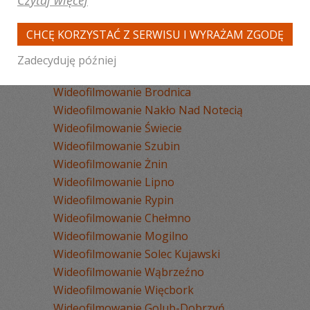
Czytaj więcej
Wideofilmowanie Bydgoszcz
Wideofilmowanie Toruń
CHCĘ KORZYSTAĆ Z SERWISU I WYRAŻAM ZGODĘ
Wideofilmowanie Włocławek
Wideofilmowanie Grudziądz
Zadecyduję później
Wideofilmowanie Inowrocław
Wideofilmowanie Brodnica
Wideofilmowanie Nakło Nad Notecią
Wideofilmowanie Świecie
Wideofilmowanie Szubin
Wideofilmowanie Żnin
Wideofilmowanie Lipno
Wideofilmowanie Rypin
Wideofilmowanie Chełmno
Wideofilmowanie Mogilno
Wideofilmowanie Solec Kujawski
Wideofilmowanie Wąbrzeźno
Wideofilmowanie Więcbork
Wideofilmowanie Golub-Dobrzyń