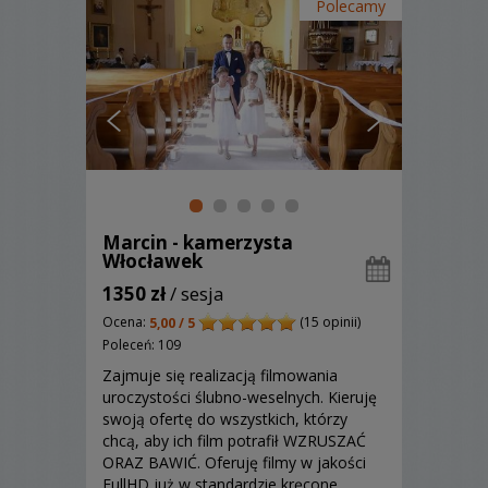
Polecamy
Marcin - kamerzysta
Włocławek
1350 zł
/ sesja
Ocena:
(15 opinii)
5,00 / 5
Poleceń: 109
Zajmuje się realizacją filmowania
uroczystości ślubno-weselnych. Kieruję
swoją ofertę do wszystkich, którzy
chcą, aby ich film potrafił WZRUSZAĆ
ORAZ BAWIĆ. Oferuję filmy w jakości
FullHD już w standardzie kręcone