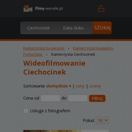
filmy
-wesele.pl
Kamerzysta na wesele
›
Kamerzysta Kujawsko-
Pomorskie
›
Kamerzysta Ciechocinek
Wideofilmowanie
Ciechocinek
Sortowanie
domyślnie ▾
|
ceny
|
oceny
Cena od
do
Filtruj
Usługa z fotografem
Pokaż