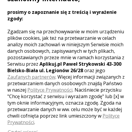
JAKOŚCI FULL HD lub 4K / 4 KAMERY /
DRON
prosimy o zapoznanie się z treścią i wyrażenie
zgody:
Zgadzam się na przechowywanie w moim urządzeniu
plików cookies, jak też na przetwarzanie w celach
Zobacz więcej
analizy moich zachowań w niniejszym Serwisie moich
danych osobowych, zapisywanych w tych plikach,
pozostawianych przeze mnie w ramach korzystania z
Serwisu przez
Aplikuj.pl Paweł Strykowski 43-300
Bielsko-Biała ul. Legionów 26/28
oraz jego
Liczba pozycji:
1
Zaufanych partnerów
. Więcej informacji związanych z
przetwarzaniem danych osobowych znajdą Państwo
w naszej
Polityce Prywatności
. Naciśniecie przycisku
"Chcę korzystać z serwisu i wyrażam zgodę" lub [x] w
tym oknie informacyjnym, oznacza zgodę. Zgoda na
przetwarzanie danych w ww. celu może być w każdej
WOJEWÓDZTWO KUJAWSKO-
chwili cofnięta poprzez link umieszczony w
Polityce
POMORSKIE – ZOBACZ LISTĘ
KAMERZYSTÓW Z INNYCH MIAST:
Prywatności
.