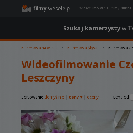
filmy
-wesele.pl
Wideofilmowanie i filmy ślubne
Szukaj kamerzysty
w Tw
Kamerzysta na wesele
›
Kamerzysta Śląskie
›
Kamerzysta Cz
Wideofilmowanie Cz
Leszczyny
Sortowanie
domyślnie
|
ceny ▾
|
oceny
Cena od