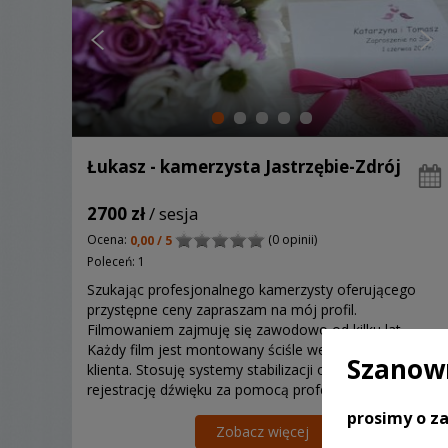
Łukasz - kamerzysta Jastrzębie-Zdrój
2700 zł
/ sesja
Ocena:
(0 opinii)
0,00 / 5
Poleceń: 1
Szukając profesjonalnego kamerzysty oferującego
przystępne ceny zapraszam na mój profil.
Filmowaniem zajmuję się zawodowo od kilku lat.
Każdy film jest montowany ściśle według upodobań
Szanown
klienta. Stosuję systemy stabilizacji obrazu oraz
rejestrację dźwięku za pomocą profesjonalnych
mikrofonów.
prosimy o za
Zobacz więcej