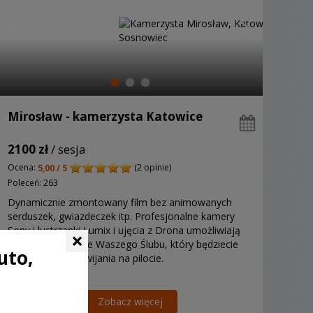
Mirosław - kamerzysta Katowice
2100 zł
/ sesja
Ocena:
(2 opinie)
5,00 / 5
Poleceń: 263
Dynamicznie zmontowany film bez animowanych
serduszek, gwiazdeczek itp. Profesjonalne kamery
Sony i lustrzanki Lumix i ujęcia z Drona umożliwiają
×
nam zmontowanie Waszego Ślubu, który będziecie
uto,
oglądać bez przewijania na pilocie.
Zobacz więcej