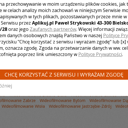
na przechowywanie w moim urządzeniu plików cookies, jak 
e w celach analizy moich zachowań w niniejszym Serwisie m
apisywanych w tych plikach, pozostawianych przeze mnie w
z Serwisu przez
Aplikuj.pl Paweł Strykowski 43-300 Bielsko
/28
oraz jego
Zaufanych partnerów
. Więcej informacji zwią
em danych osobowych znajdą Państwo w naszej
Polityce Pr
Liczba pozycji:
2
rzycisku "Chcę korzystać z serwisu i wyrażam zgodę" lub [x]
m, oznacza zgodę. Zgoda na przetwarzanie danych w ww. ce
 cofnięta poprzez link umieszczony w
Polityce Prywatności
.
CHCĘ KORZYSTAĆ Z SERWISU I WYRAŻAM ZGODĘ
RZYSTÓW Z INNYCH MIAST:
óźniej
owa
Wideofilmowanie Bielsko-Biała
Wideofilmowanie Gliwice
Wid
ofilmowanie Zabrze
Wideofilmowanie Bytom
Wideofilmowanie Dą
Wideofilmowanie Wisła
Wideofilmowanie Jastrzębie-Zdrój
Wideof