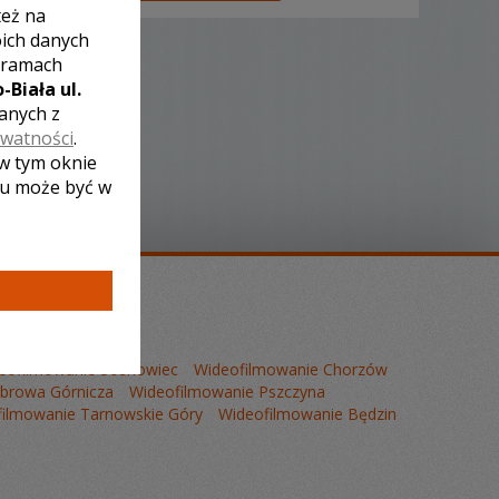
też na
oich danych
 ramach
-Biała ul.
zanych z
ywatności
.
 w tym oknie
lu może być w
eofilmowanie Sosnowiec
Wideofilmowanie Chorzów
browa Górnicza
Wideofilmowanie Pszczyna
ilmowanie Tarnowskie Góry
Wideofilmowanie Będzin