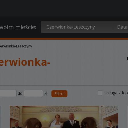
oim mieście:
erwionka-Leszczyny
erwionka-
Usługa z fo
do
zł
Filtruj