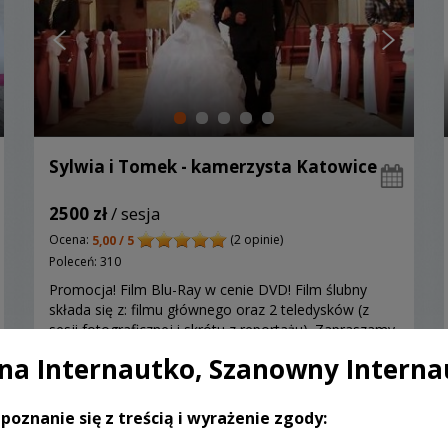
Sylwia i Tomek - kamerzysta Katowice
2500 zł
/ sesja
Ocena:
(2 opinie)
5,00 / 5
Poleceń: 310
Promocja! Film Blu-Ray w cenie DVD! Film ślubny
składa się z: filmu głównego oraz 2 teledysków (z
sesji fotograficznej i skrótu z reportażu). Zapraszamy
do zapoznania się ze szczegółami naszej oferty.
a Internautko, Szanowny Interna
poznanie się z treścią i wyrażenie zgody:
Zobacz więcej