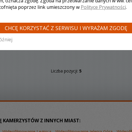
m, oznacza zgodę. Zgoda na przetwarzanie danych w ww. ce
dla Młodych Par. Wideofilmowanie i usługi fotografii
 cofnięta poprzez link umieszczony w
Polityce Prywatności
.
ślubno - weselnej z Kłodzka i okolic - Zapraszamy!
CHCĘ KORZYSTAĆ Z SERWISU I WYRAŻAM ZGODĘ
Zobacz więcej
óźniej
Liczba pozycji:
5
Ę KAMERZYSTÓW Z INNYCH MIAST:
Wideofilmowanie Legnica
Wideofilmowanie Jelenia Góra
Wideof