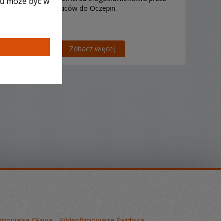
lu może być w
Ukochanych Rodziców do Oczepin.
Zobacz więcej
ilmowanie Oława
Wideofilmowanie Świdnica