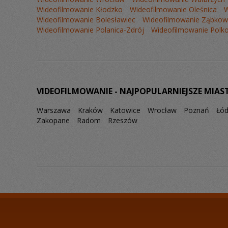
Wideofilmowanie Kłodzko
Wideofilmowanie Oleśnica
W
Wideofilmowanie Bolesławiec
Wideofilmowanie Ząbkowi
Wideofilmowanie Polanica-Zdrój
Wideofilmowanie Polk
VIDEOFILMOWANIE - NAJPOPULARNIEJSZE MIAS
Warszawa
Kraków
Katowice
Wrocław
Poznań
Łó
Zakopane
Radom
Rzeszów