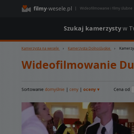
filmy
-wesele.pl
Wideofilmowanie i filmy ślubne
Szukaj kamerzysty
w Tw
Kamerzysta na wesele
›
Kamerzysta Dolnośląskie
›
Kamerzys
Wideofilmowanie Dus
Sortowanie
domyślnie
|
ceny
|
oceny ▾
Cena od