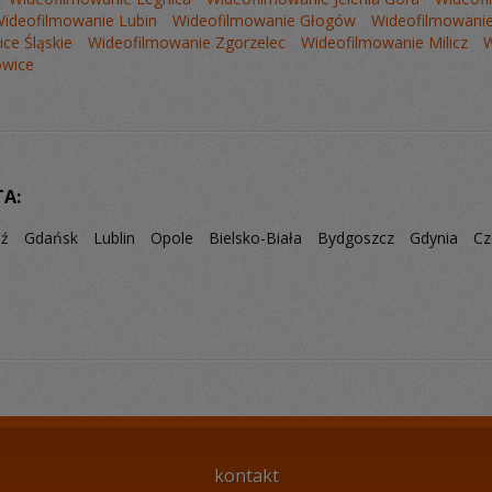
ideofilmowanie Lubin
Wideofilmowanie Głogów
Wideofilmowanie
ce Śląskie
Wideofilmowanie Zgorzelec
Wideofilmowanie Milicz
W
owice
TA:
dź
Gdańsk
Lublin
Opole
Bielsko-Biała
Bydgoszcz
Gdynia
Cz
kontakt