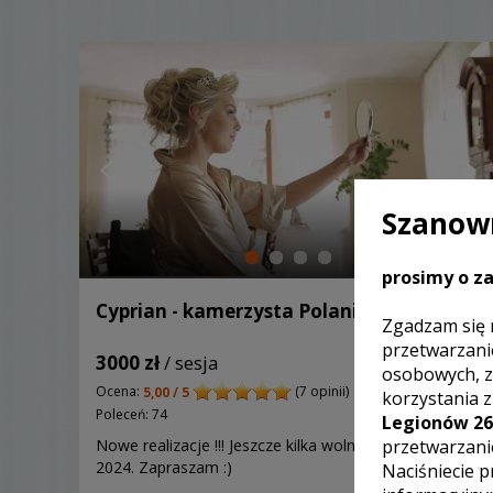
Szanown
prosimy o za
Cyprian - kamerzysta Polanica-Zdrój
Zgadzam się 
przetwarzani
3000 zł
/ sesja
osobowych, z
Ocena:
(7 opinii)
5,00 / 5
korzystania 
Poleceń: 74
Legionów 26
przetwarzani
Nowe realizacje !!! Jeszcze kilka wolnych terminów na
2024. Zapraszam :)
Naciśniecie p