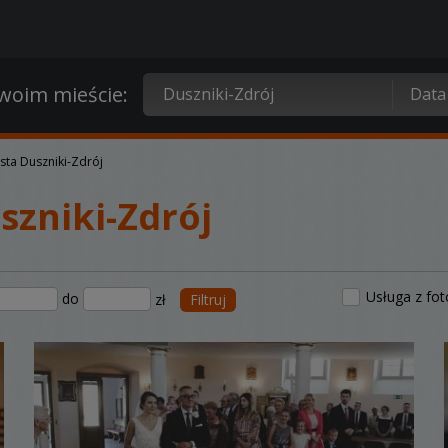
oim mieście:
ta Duszniki-Zdrój
zniki-Zdrój
Usługa z fo
do
zł
Filtruj