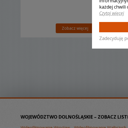
informacyjny
każdej chwili
Czytaj więcej
Zobacz więcej
Zadecyduję p
WOJEWÓDZTWO DOLNOŚLĄSKIE – ZOBACZ LIST
Wideofilmowanie Wrocław
Wideofilmowanie Wałbrzych