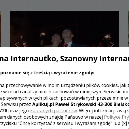
a Internautko, Szanowny Interna
poznanie się z treścią i wyrażenie zgody:
Stanisław - kamerzysta Kłodzko
na przechowywanie w moim urządzeniu plików cookies, jak 
e w celach analizy moich zachowań w niniejszym Serwisie m
1900 zł
/ sesja
apisywanych w tych plikach, pozostawianych przeze mnie w
Ocena:
(2 opinie)
5,00 / 5
z Serwisu przez
Aplikuj.pl Paweł Strykowski 43-300 Bielsko
Poleceń: 29
/28
oraz jego
Zaufanych partnerów
. Więcej informacji zwią
em danych osobowych znajdą Państwo w naszej
Polityce Pr
Zapewniamy profesjonalizm w każdej postaci.
Posiadamy wieloletnie doświadczenie oraz wyjątkowy
rzycisku "Chcę korzystać z serwisu i wyrażam zgodę" lub [x]
sposób realizacji usługi. Oferta specjalnie skierowana