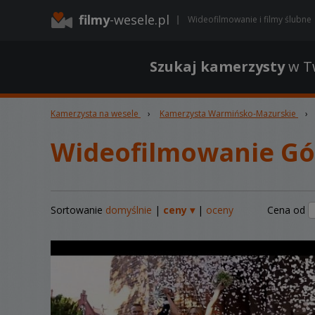
filmy
-wesele.pl
Wideofilmowanie i filmy ślubne
Szukaj kamerzysty
w Tw
Kamerzysta na wesele
›
Kamerzysta Warmińsko-Mazurskie
›
Wideofilmowanie Gó
Sortowanie
domyślnie
|
ceny ▾
|
oceny
Cena od