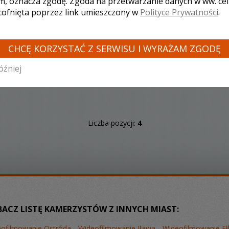
m, oznacza zgodę. Zgoda na przetwarzanie danych w ww. ce
 cofnięta poprzez link umieszczony w
Polityce Prywatności
.
CHCĘ KORZYSTAĆ Z SERWISU I WYRAŻAM ZGODĘ
Zobacz więcej
óźniej
Liczba pozycji:
4
CZ LISTĘ KAMERZYSTÓW Z INNYCH MIAST:
ofilmowanie Ostróda
Wideofilmowanie Iława
Wideofilmowanie Eł