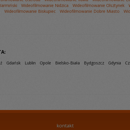
Warmiński
Wideofilmowanie Nidzica
Wideofilmowanie Olsztynek
e
Wideofilmowanie Biskupiec
Wideofilmowanie Dobre Miasto
Wi
TA:
dź
Gdańsk
Lublin
Opole
Bielsko-Biała
Bydgoszcz
Gdynia
Cz
kontakt