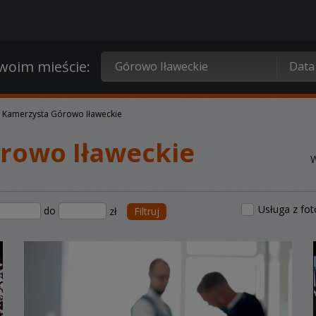
oim mieście:
Kamerzysta Górowo Iławeckie
rowo Iławeckie
W
Usługa z fo
do
zł
Filtruj