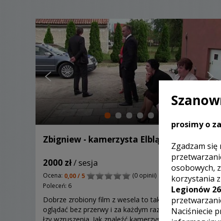
Szanown
prosimy o za
Zbigniew - kamerzysta Elbląg
Zgadzam się 
przetwarzani
2000 zł
/ sesja
osobowych, z
Ocena:
(0 opinii)
0,00 / 5
korzystania 
Poleceń: 6
Legionów 26
przetwarzani
Dobrze zrobiony film z wesela to taki, który chce się
oglądać bez przerwy i za każdym razem pojawiają się
Naciśniecie p
łzy wzruszenia. Jak znaleźć kamerzystę, który zrobi