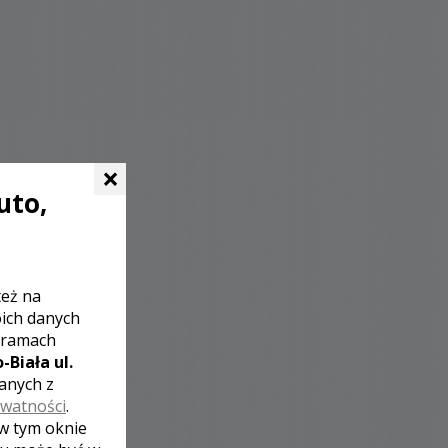
×
uto,
też na
oich danych
 ramach
-Biała ul.
zanych z
ywatności
.
 w tym oknie