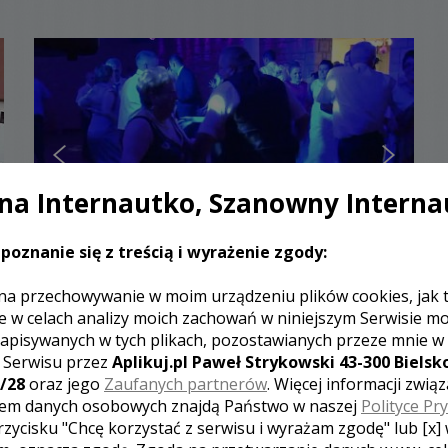
a Internautko, Szanowny Interna
poznanie się z treścią i wyrażenie zgody:
Zbigniew - kamerzysta Olsztyn
na przechowywanie w moim urządzeniu plików cookies, jak 
e w celach analizy moich zachowań w niniejszym Serwisie m
1500 zł
/ sesja
apisywanych w tych plikach, pozostawianych przeze mnie w
Ocena:
(3 opinie)
5,00 / 5
z Serwisu przez
Aplikuj.pl Paweł Strykowski 43-300 Bielsko
Poleceń: 81
/28
oraz jego
Zaufanych partnerów
. Więcej informacji zwią
em danych osobowych znajdą Państwo w naszej
Polityce Pr
FILM to nie tylko pamiątka, lecz także dzieło sztuki,
które skrzętnie obrabiam. Film to wspomnienie
rzycisku "Chcę korzystać z serwisu i wyrażam zgodę" lub [x]
minionych chwil w dobrze ujętym kadrze.