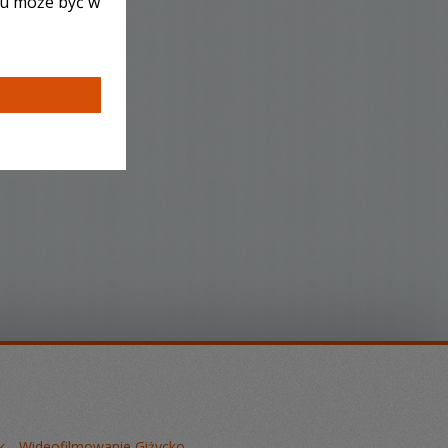
lu może być w
k
Wideofilmowanie Giżycko