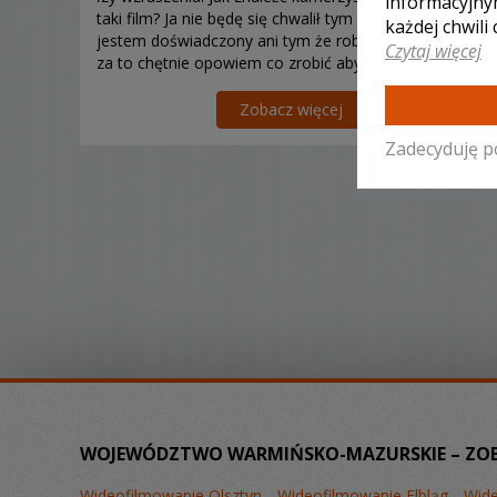
informacyjny
taki film? Ja nie będę się chwalił tym jak bardzo
każdej chwili
jestem doświadczony ani tym że robię najlepsze filmy
Czytaj więcej
za to chętnie opowiem co zrobić aby film wzruszał
nawet po kilkunastokrotnym oglądaniu....
Zobacz więcej
Zadecyduję p
WOJEWÓDZTWO WARMIŃSKO-MAZURSKIE – ZOBA
Wideofilmowanie Olsztyn
Wideofilmowanie Elbląg
Wide