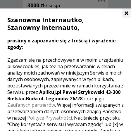
3000 zł
/ sesja
×
Ocena:
(0 opinii)
0,00 / 5
Szanowna Internautko,
Poleceń: 28
Szanowny Internauto,
Specjalizuję się w reportażu ślubnym,
serdecznie zapraszam do zapoznania
się z moimi pracami.
prosimy o zapoznanie się z treścią i wyrażenie
zgody:
Zgadzam się na przechowywanie w moim urządzeniu
plików cookies, jak też na przetwarzanie w celach
Zobacz więcej
analizy moich zachowań w niniejszym Serwisie moich
danych osobowych, zapisywanych w tych plikach,
pozostawianych przeze mnie w ramach korzystania z
Serwisu przez
Aplikuj.pl Paweł Strykowski 43-300
Bielsko-Biała ul. Legionów 26/28
oraz jego
Zaufanych partnerów
. Więcej informacji związanych z
przetwarzaniem danych osobowych znajdą Państwo
w naszej
Polityce Prywatności
. Naciśniecie przycisku
"Chcę korzystać z serwisu i wyrażam zgodę" lub [x] w
tym oknie informacyjnym, oznacza zgodę. Zgoda na