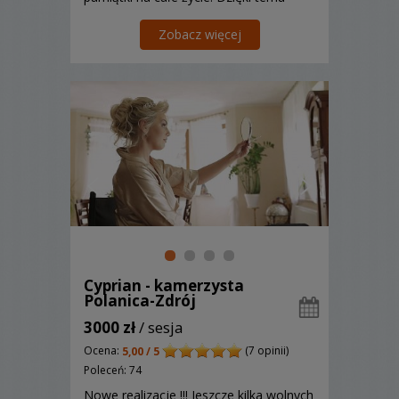
możecie wielokrotnie przeżywać na
nowo czar tamtych chwil!
Zobacz więcej
Cyprian - kamerzysta
Polanica-Zdrój
3000 zł
/ sesja
Ocena:
(7 opinii)
5,00 / 5
Poleceń: 74
Nowe realizacje !!! Jeszcze kilka wolnych