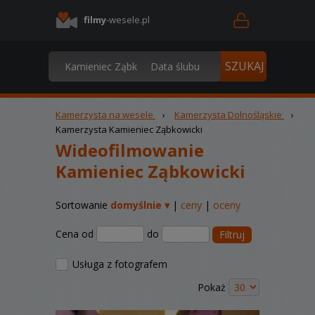
filmy
-wesele.pl
Kamerzysta na wesele
›
Kamerzysta Dolnośląskie
›
Kamerzysta Kamieniec Ząbkowicki
Wideofilmowanie
Kamieniec Ząbkowicki
Sortowanie
domyślnie ▾
|
ceny
|
oceny
Cena od
do
Filtruj
Usługa z fotografem
Pokaż