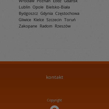
Wrocław
Poznań
Łódź
Gdańsk
Lublin
Opole
Bielsko-Biała
Bydgoszcz
Gdynia
Częstochowa
Gliwice
Kielce
Szczecin
Toruń
Zakopane
Radom
Rzeszów
kontakt
Copyright