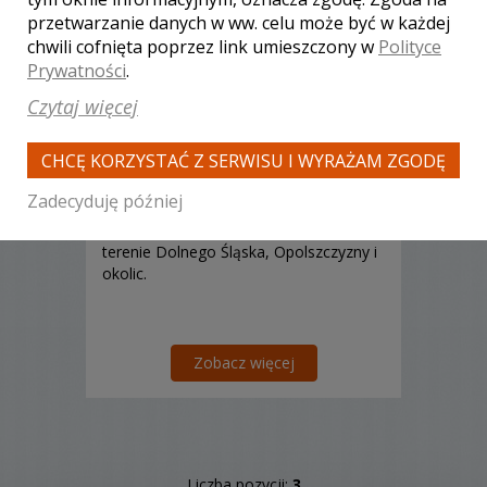
przetwarzanie danych w ww. celu może być w każdej
chwili cofnięta poprzez link umieszczony w
Polityce
Prywatności
.
Krzysztof - kamerzysta
Przyłęk
Czytaj więcej
2500 zł
/ sesja
Ocena:
(0 opinii)
0,00 / 5
CHCĘ KORZYSTAĆ Z SERWISU I WYRAŻAM ZGODĘ
Poleceń: 0
Zadecyduję później
Szukasz Kamerzysty na swoje wesele?
Świetnie trafiłeś! Pracujemy głównie na
terenie Dolnego Śląska, Opolszczyzny i
okolic.
Zobacz więcej
Liczba pozycji:
3