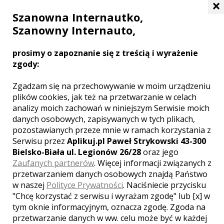
×
Szanowna Internautko,
Szanowny Internauto,
prosimy o zapoznanie się z treścią i wyrażenie
zgody:
Zgadzam się na przechowywanie w moim urządzeniu
plików cookies, jak też na przetwarzanie w celach
Piotr - kamerzysta
analizy moich zachowań w niniejszym Serwisie moich
Namysłów
danych osobowych, zapisywanych w tych plikach,
1400 zł
/ sesja
pozostawianych przeze mnie w ramach korzystania z
Serwisu przez
Aplikuj.pl Paweł Strykowski 43-300
Ocena:
(2 opinie)
5,00 / 5
Bielsko-Biała ul. Legionów 26/28
oraz jego
Poleceń: 58
Zaufanych partnerów
. Więcej informacji związanych z
Nasze usługi są skierowane do
przetwarzaniem danych osobowych znajdą Państwo
wszystkich klientów indywidualnych, a
w naszej
Polityce Prywatności
. Naciśniecie przycisku
także firm i instytucji. Dzięki naszej
"Chcę korzystać z serwisu i wyrażam zgodę" lub [x] w
pracy gwarantujemy niezapomniany
tym oknie informacyjnym, oznacza zgodę. Zgoda na
dokument ze ślubu i wesela, będący
jedyną w swoim rodzaju pamiątką.
przetwarzanie danych w ww. celu może być w każdej