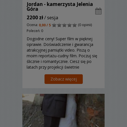
Jordan - kamerzysta Jelenia
Góra
2200 zł
/ sesja
Ocena:
(0 opinii)
0,00 / 5
Poleceń: 0
Dogodne ceny! Super film w pięknej
oprawie. Doświadczenie i gwarancja
atrakcyjnej pamiątki video. Piszą o
moim reportażu-cudny film. Poczuj się
ślicznie i romantycznie. Ciesz się po
latach przy projekcji świetnie
zrealizowanym profesjonalnym
materiałem video. Piękne chwile
Zobacz więcej
zatrzymane w czasie:-)