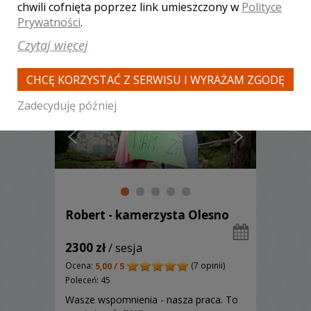
Posiadamy konkurencyjne ceny!
chwili cofnięta poprzez link umieszczony w
Polityce
Zobacz więcej
Prywatności
.
Czytaj więcej
CHCĘ KORZYSTAĆ Z SERWISU I WYRAŻAM ZGODĘ
Zadecyduję później
Robert - kamerzysta Olesno
2300 zł
/ sesja
Ocena:
(7 opinii)
5,00 / 5
Poleceń: 45
Wasze wspomnienia - nasza praca. To