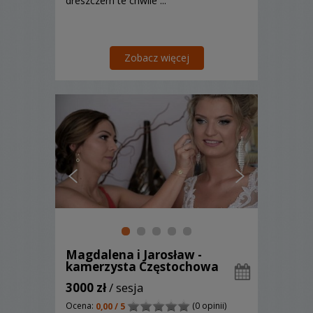
dreszczem te chwile ...
Zobacz więcej
Magdalena i Jarosław -
kamerzysta Częstochowa
3000 zł
/ sesja
Ocena:
(0 opinii)
0,00 / 5