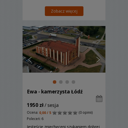
Zobacz więcej
Ewa - kamerzysta Łódź
1950 zł
/ sesja
Ocena:
(0 opinii)
0,00 / 5
Poleceń: 6
Jesteście zniechęceni szukaniem dobrej