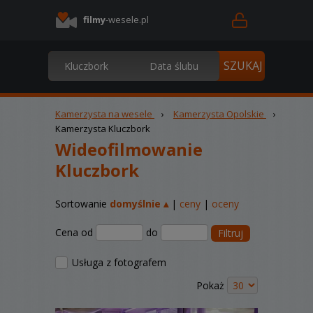
filmy
-wesele.pl
Kamerzysta na wesele
›
Kamerzysta Opolskie
›
Kamerzysta Kluczbork
Wideofilmowanie
Kluczbork
Sortowanie
domyślnie ▴
|
ceny
|
oceny
Cena od
do
Filtruj
Usługa z fotografem
Pokaż