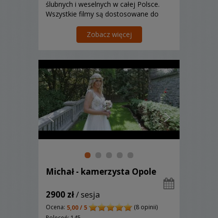
ślubnych i weselnych w całej Polsce.
Wszystkie filmy są dostosowane do
Waszych oczekiwań i zmontowane w
niebanalny, dynamiczny i nowoczesny
Zobacz więcej
sposób.
Michał - kamerzysta Opole
2900 zł
/ sesja
Ocena:
(8 opinii)
5,00 / 5
Poleceń: 145