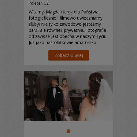
Poleceń: 52
Witamy! Magda i Jarek dla Państwa
fotograficznie i filmowo uwieczniamy
śluby! Nie tylko zawodowo jesteśmy
parą, ale również prywatnie. Fotografia
od zawsze jest obecna w naszym życiu.
Już jako nastolatkowie amatorsko
„pstrykaliśmy”. Z czasem zdobyliśmy
umiejętności i wiedzę, po to, by od
Zobacz więcej
2005 rok