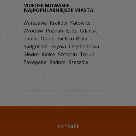
VIDEOFILMOWANIE -
NAJPOPULARNIEJSZE MIASTA:
Warszawa
Kraków
Katowice
Wrocław
Poznań
Łódź
Gdańsk
Lublin
Opole
Bielsko-Biała
Bydgoszcz
Gdynia
Częstochowa
Gliwice
Kielce
Szczecin
Toruń
Zakopane
Radom
Rzeszów
kontakt