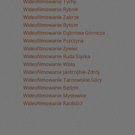
Wideofilmowanie Tychy
Wideofilmowanie Rybnik
Wideofilmowanie Zabrze
Wideofilmowanie Bytom
Wideofilmowanie Dąbrowa Górnicza
Wideofilmowanie Pszczyna
Wideofilmowanie Żywiec
Wideofilmowanie Ruda Śląska
Wideofilmowanie Wisła
Wideofilmowanie Jastrzębie-Zdrój
Wideofilmowanie Tarnowskie Góry
Wideofilmowanie Będzin
Wideofilmowanie Mysłowice
Wideofilmowanie Racibórz