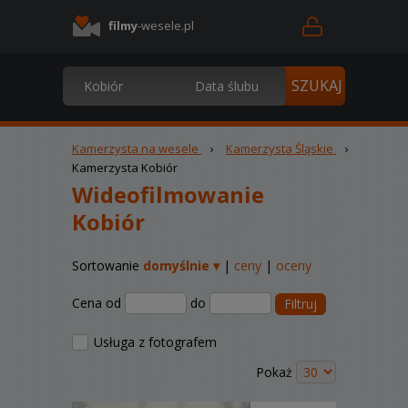
filmy
-wesele.pl
Kamerzysta na wesele
›
Kamerzysta Śląskie
›
Kamerzysta Kobiór
Wideofilmowanie
Kobiór
Sortowanie
domyślnie ▾
|
ceny
|
oceny
Cena od
do
Filtruj
Usługa z fotografem
Pokaż