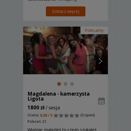
podziękowania dla rodziców przed
ślubem i wyświetlamy na weselu. Tylko
Zobacz więcej
u nas realizacja w terminie 15-30 dni.
Polecamy
Magdalena - kamerzysta
Ligota
1800 zł
/ sesja
Ocena:
(0 opinii)
0,00 / 5
Poleceń: 21
Właśnie znalazłeś to czego szukałeś.