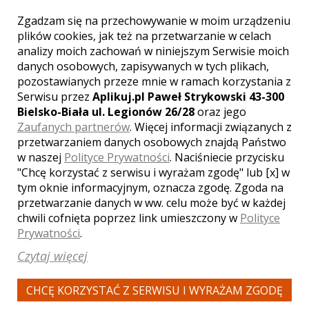
Zgadzam się na przechowywanie w moim urządzeniu
plików cookies, jak też na przetwarzanie w celach
Paweł - kamerzysta Bielsko-
analizy moich zachowań w niniejszym Serwisie moich
Biała
danych osobowych, zapisywanych w tych plikach,
3500 zł
/ sesja
pozostawianych przeze mnie w ramach korzystania z
Serwisu przez
Aplikuj.pl Paweł Strykowski 43-300
Ocena:
(7 opinii)
5,00 / 5
Bielsko-Biała ul. Legionów 26/28
oraz jego
Poleceń: 118
Zaufanych partnerów
. Więcej informacji związanych z
Artystyczna i subtelna realizacja
przetwarzaniem danych osobowych znajdą Państwo
teledysku i filmu ślubnego.
w naszej
Polityce Prywatności
. Naciśniecie przycisku
"Chcę korzystać z serwisu i wyrażam zgodę" lub [x] w
tym oknie informacyjnym, oznacza zgodę. Zgoda na
przetwarzanie danych w ww. celu może być w każdej
chwili cofnięta poprzez link umieszczony w
Polityce
Zobacz więcej
Prywatności
.
Czytaj więcej
CHCĘ KORZYSTAĆ Z SERWISU I WYRAŻAM ZGODĘ