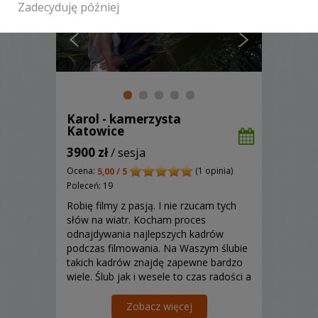
Zadecyduję później
Karol - kamerzysta
Katowice
3900 zł
/ sesja
Ocena:
(1 opinia)
5,00 / 5
Poleceń: 19
Robię filmy z pasją. I nie rzucam tych
słów na wiatr. Kocham proces
odnajdywania najlepszych kadrów
podczas filmowania. Na Waszym ślubie
takich kadrów znajdę zapewne bardzo
wiele. Ślub jak i wesele to czas radości a
zatem jakże kamera mogła by tego nie
uchwyci. Pracuję w Polsce oraz
Zobacz więcej