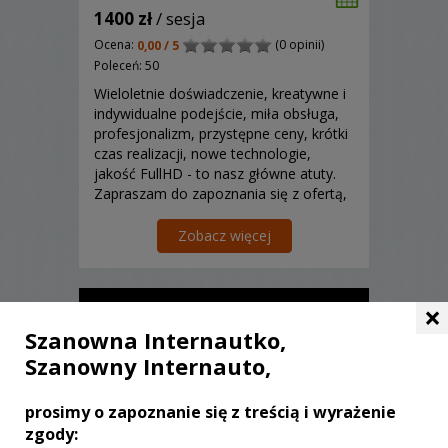
1400 zł
/ sesja
Ocena:
(0 opinii)
0,00 / 5
Poleceń: 50
Wieloletnie doświadczenie, kreatywne i
indywidualne podejście, miła obsługa,
profesjonalizm, przystępne ceny, krótki
czas realizacji, nowe technologie,
jakość FullHD - to nasz główne atuty.
Zapraszam do zapoznania się z ofertą,
bo na prawdę warto.
Zobacz więcej
×
Szanowna Internautko,
Szanowny Internauto,
prosimy o zapoznanie się z treścią i wyrażenie
zgody: