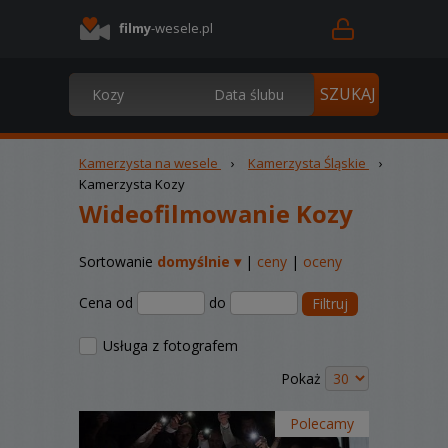
filmy
-wesele.pl
Kamerzysta na wesele
›
Kamerzysta Śląskie
›
Kamerzysta Kozy
Wideofilmowanie Kozy
Sortowanie
domyślnie ▾
|
ceny
|
oceny
Cena od
do
Filtruj
Usługa z fotografem
Pokaż
Polecamy