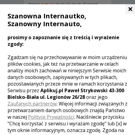
Ocena:
(0 opinii)
0,00 / 5
×
Poleceń: 29
Szanowna Internautko,
Chcąc wyjść na przeciw Państwa
Szanowny Internauto,
oczekiwaniom, zapewniamy
profesjonalną i szybką realizację
prosimy o zapoznanie się z treścią i wyrażenie
zamówień oraz ambitne podejście do
każdego zlecenia. Fotograf i
zgody:
kamerzysta w pakiecie łączonym od
3900zł.
Zgadzam się na przechowywanie w moim urządzeniu
Zobacz więcej
plików cookies, jak też na przetwarzanie w celach
analizy moich zachowań w niniejszym Serwisie moich
danych osobowych, zapisywanych w tych plikach,
pozostawianych przeze mnie w ramach korzystania z
Serwisu przez
Aplikuj.pl Paweł Strykowski 43-300
Bielsko-Biała ul. Legionów 26/28
oraz jego
Zaufanych partnerów
. Więcej informacji związanych z
przetwarzaniem danych osobowych znajdą Państwo
w naszej
Polityce Prywatności
. Naciśniecie przycisku
"Chcę korzystać z serwisu i wyrażam zgodę" lub [x] w
tym oknie informacyjnym, oznacza zgodę. Zgoda na