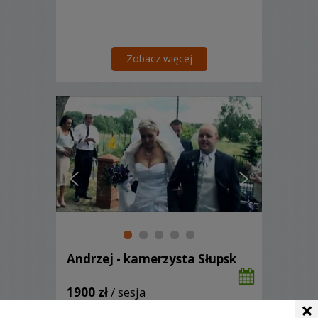
Zobacz więcej
Andrzej - kamerzysta Słupsk
1900 zł
/ sesja
×
Ocena:
(1 opinia)
5,00 / 5