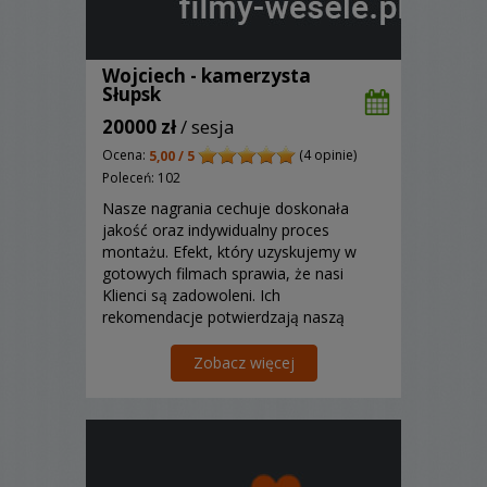
Wojciech - kamerzysta
Słupsk
20000 zł
/ sesja
Ocena:
(4 opinie)
5,00 / 5
Poleceń: 102
Nasze nagrania cechuje doskonała
jakość oraz indywidualny proces
montażu. Efekt, który uzyskujemy w
gotowych filmach sprawia, że nasi
Klienci są zadowoleni. Ich
rekomendacje potwierdzają naszą
jakość i sprawiają nam wielką
satysfakcję. Zapraszamy!
Zobacz więcej