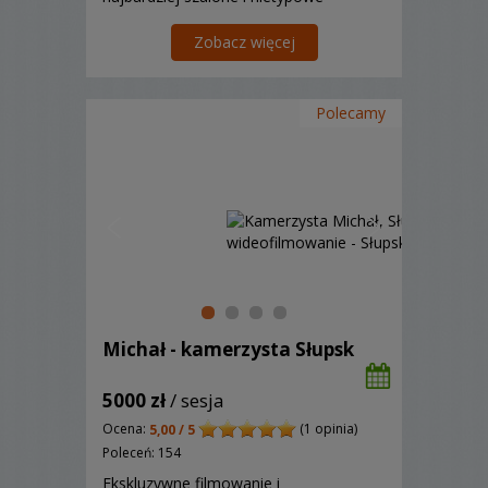
pomysły. Wykorzystamy nasze
doświadczenie i umiejętności aby film i
Zobacz więcej
zdjęcia z Waszego Ślubu w sposób
niepowtarzalny opowiadały Waszą
historię. Nie ...
Polecamy
Michał - kamerzysta Słupsk
5000 zł
/ sesja
Ocena:
(1 opinia)
5,00 / 5
Poleceń: 154
Ekskluzywne filmowanie i