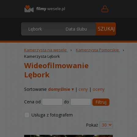
filmy
-wesele.pl
Kamerzysta na wesele
›
Kamerzysta Pomorskie
›
Kamerzysta Lębork
Wideofilmowanie
Lębork
Sortowanie
domyślnie ▾
|
ceny
|
oceny
Cena od
do
Filtruj
Usługa z fotografem
Pokaż