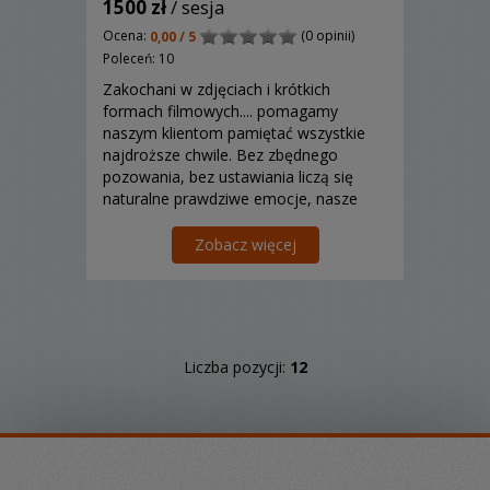
1500 zł
/ sesja
Ocena:
(0 opinii)
0,00 / 5
Poleceń: 10
Zakochani w zdjęciach i krótkich
formach filmowych.... pomagamy
naszym klientom pamiętać wszystkie
najdroższe chwile. Bez zbędnego
pozowania, bez ustawiania liczą się
naturalne prawdziwe emocje, nasze
video to krótkie formy filmowe
nazywane często teledyskiem lub
Zobacz więcej
wideokastem. Ma być krótko, treściwie
z humorem, na luzie i z pięknymi
emocjami....
Liczba pozycji:
12