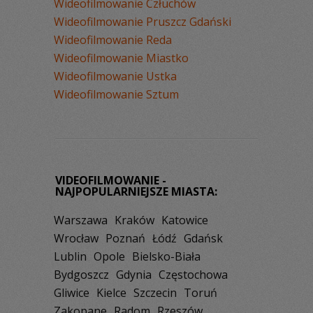
Wideofilmowanie Człuchów
Wideofilmowanie Pruszcz Gdański
Wideofilmowanie Reda
Wideofilmowanie Miastko
Wideofilmowanie Ustka
Wideofilmowanie Sztum
VIDEOFILMOWANIE -
NAJPOPULARNIEJSZE MIASTA:
Warszawa
Kraków
Katowice
Wrocław
Poznań
Łódź
Gdańsk
Lublin
Opole
Bielsko-Biała
Bydgoszcz
Gdynia
Częstochowa
Gliwice
Kielce
Szczecin
Toruń
Zakopane
Radom
Rzeszów