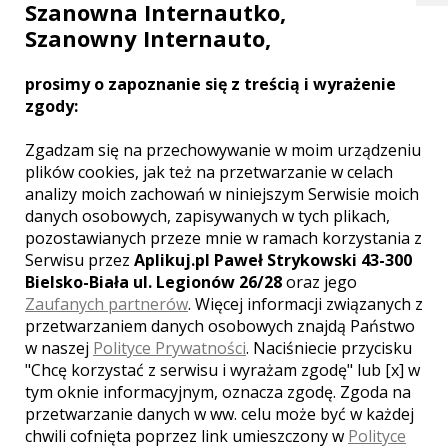
Szanowna Internautko,
Poleceń: 30
Szanowny Internauto,
W momencie gdy zobaczycie nasz filmy
ujrzycie radość, wzruszenie oraz, że są
to najważniejsze chwile. Potrafimy
prosimy o zapoznanie się z treścią i wyrażenie
oddać każdą sekundę w najwyższej
zgody:
jakości. Zespół profesjonalnych
operatorów kamer i montażyści
Zgadzam się na przechowywanie w moim urządzeniu
pomogą Wam uwiecznić każdą ważną
plików cookies, jak też na przetwarzanie w celach
chwilę w Waszym życiu.
Zobacz więcej
analizy moich zachowań w niniejszym Serwisie moich
danych osobowych, zapisywanych w tych plikach,
pozostawianych przeze mnie w ramach korzystania z
Serwisu przez
Aplikuj.pl Paweł Strykowski 43-300
Bielsko-Biała ul. Legionów 26/28
oraz jego
Zaufanych partnerów
. Więcej informacji związanych z
przetwarzaniem danych osobowych znajdą Państwo
w naszej
Polityce Prywatności
. Naciśniecie przycisku
"Chcę korzystać z serwisu i wyrażam zgodę" lub [x] w
tym oknie informacyjnym, oznacza zgodę. Zgoda na
przetwarzanie danych w ww. celu może być w każdej
chwili cofnięta poprzez link umieszczony w
Polityce