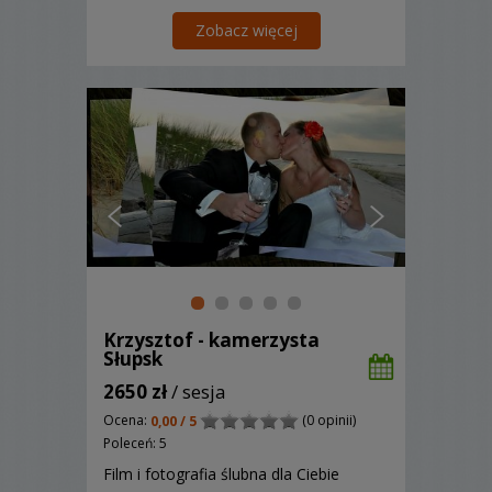
pytań opowiedzieliście TAK, to na
pewno się dogadamy, zapraszam :)
Zobacz więcej
Krzysztof - kamerzysta
Słupsk
2650 zł
/ sesja
Ocena:
(0 opinii)
0,00 / 5
Poleceń: 5
Film i fotografia ślubna dla Ciebie