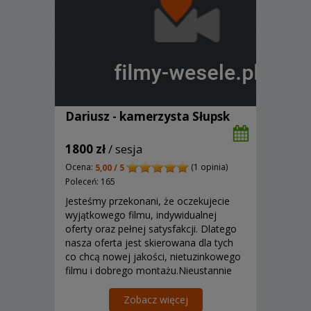
Dariusz - kamerzysta Słupsk
1800 zł
/ sesja
Ocena:
(1 opinia)
5,00 / 5
Poleceń: 165
Jesteśmy przekonani, że oczekujecie
wyjątkowego filmu, indywidualnej
oferty oraz pełnej satysfakcji. Dlatego
nasza oferta jest skierowana dla tych
co chcą nowej jakości, nietuzinkowego
filmu i dobrego montażu.Nieustannie
dążymy do zmiany oblicza filmów
ślubnych by zadowolić naszych
Zobacz więcej