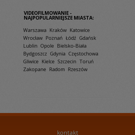
VIDEOFILMOWANIE -
NAJPOPULARNIEJSZE MIASTA:
Warszawa
Kraków
Katowice
Wrocław
Poznań
Łódź
Gdańsk
Lublin
Opole
Bielsko-Biała
Bydgoszcz
Gdynia
Częstochowa
Gliwice
Kielce
Szczecin
Toruń
Zakopane
Radom
Rzeszów
kontakt