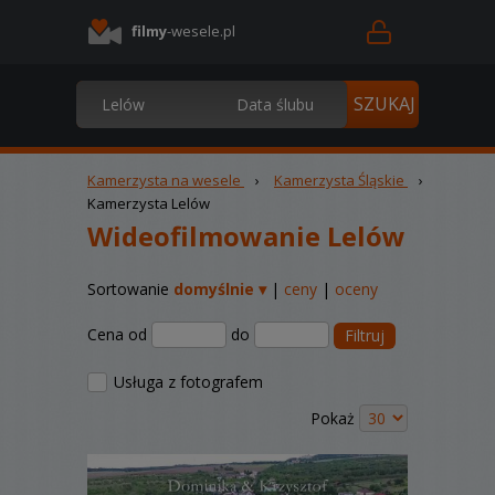
filmy
-wesele.pl
Kamerzysta na wesele
›
Kamerzysta Śląskie
›
Kamerzysta Lelów
Wideofilmowanie Lelów
Sortowanie
domyślnie ▾
|
ceny
|
oceny
Cena od
do
Filtruj
Usługa z fotografem
Pokaż