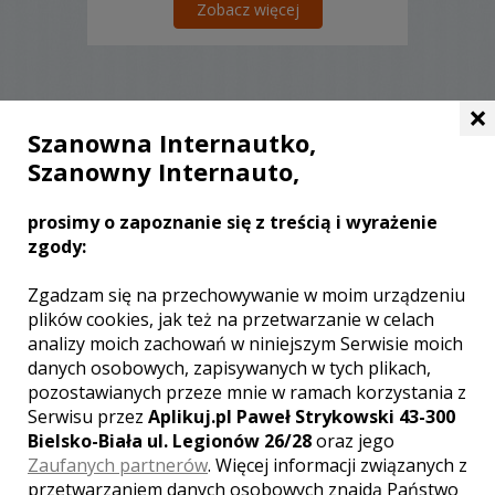
Zobacz więcej
×
Liczba pozycji:
0
Szanowna Internautko,
Szanowny Internauto,
prosimy o zapoznanie się z treścią i wyrażenie
zgody:
WOJEWÓDZTWO ŚLĄSKIE – ZOBACZ
LISTĘ KAMERZYSTÓW Z INNYCH
Zgadzam się na przechowywanie w moim urządzeniu
MIAST:
plików cookies, jak też na przetwarzanie w celach
analizy moich zachowań w niniejszym Serwisie moich
Wideofilmowanie Katowice
danych osobowych, zapisywanych w tych plikach,
Wideofilmowanie Częstochowa
pozostawianych przeze mnie w ramach korzystania z
Wideofilmowanie Bielsko-Biała
Serwisu przez
Aplikuj.pl Paweł Strykowski 43-300
Bielsko-Biała ul. Legionów 26/28
oraz jego
Wideofilmowanie Gliwice
Zaufanych partnerów
. Więcej informacji związanych z
Wideofilmowanie Sosnowiec
przetwarzaniem danych osobowych znajdą Państwo