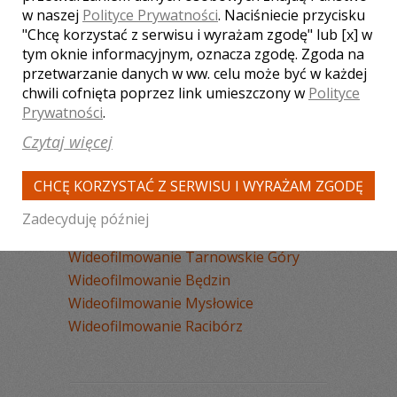
Wideofilmowanie Chorzów
w naszej
Polityce Prywatności
. Naciśniecie przycisku
Wideofilmowanie Tychy
"Chcę korzystać z serwisu i wyrażam zgodę" lub [x] w
Wideofilmowanie Rybnik
tym oknie informacyjnym, oznacza zgodę. Zgoda na
Wideofilmowanie Zabrze
przetwarzanie danych w ww. celu może być w każdej
chwili cofnięta poprzez link umieszczony w
Polityce
Wideofilmowanie Bytom
Prywatności
.
Wideofilmowanie Dąbrowa Górnicza
Czytaj więcej
Wideofilmowanie Pszczyna
Wideofilmowanie Żywiec
CHCĘ KORZYSTAĆ Z SERWISU I WYRAŻAM ZGODĘ
Wideofilmowanie Ruda Śląska
Wideofilmowanie Wisła
Zadecyduję później
Wideofilmowanie Jastrzębie-Zdrój
Wideofilmowanie Tarnowskie Góry
Wideofilmowanie Będzin
Wideofilmowanie Mysłowice
Wideofilmowanie Racibórz