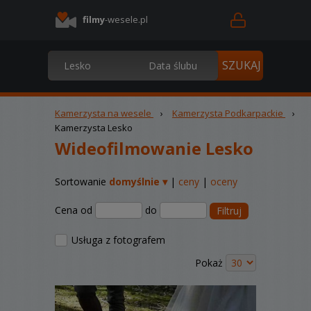
filmy
-wesele.pl
Kamerzysta na wesele
›
Kamerzysta Podkarpackie
›
Kamerzysta Lesko
Wideofilmowanie Lesko
Sortowanie
domyślnie ▾
|
ceny
|
oceny
Cena od
do
Filtruj
Usługa z fotografem
Pokaż