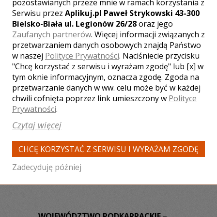
pozostawianych przeze mnie w ramach korzystania z
Ocena:
(0 opinii)
0,00 / 5
Serwisu przez
Aplikuj.pl Paweł Strykowski 43-300
Poleceń: 174
Bielsko-Biała ul. Legionów 26/28
oraz jego
Zapraszam do obejrzenia
Zaufanych partnerów
. Więcej informacji związanych z
przykładowych teledysków.
przetwarzaniem danych osobowych znajdą Państwo
w naszej
Polityce Prywatności
. Naciśniecie przycisku
"Chcę korzystać z serwisu i wyrażam zgodę" lub [x] w
tym oknie informacyjnym, oznacza zgodę. Zgoda na
przetwarzanie danych w ww. celu może być w każdej
chwili cofnięta poprzez link umieszczony w
Polityce
Zobacz więcej
Prywatności
.
Czytaj więcej
CHCĘ KORZYSTAĆ Z SERWISU I WYRAŻAM ZGODĘ
Liczba pozycji:
3
Zadecyduję później
WOJEWÓDZTWO PODKARPACKIE –