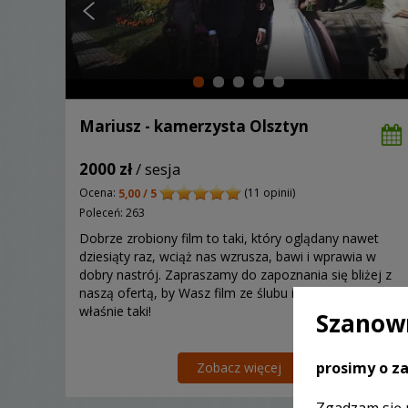
Mariusz - kamerzysta Olsztyn
2000 zł
/ sesja
Ocena:
(11 opinii)
5,00 / 5
Poleceń: 263
Dobrze zrobiony film to taki, który oglądany nawet
dziesiąty raz, wciąż nas wzrusza, bawi i wprawia w
dobry nastrój. Zapraszamy do zapoznania się bliżej z
naszą ofertą, by Wasz film ze ślubu i wesela był
właśnie taki!
Szanown
prosimy o za
Zobacz więcej