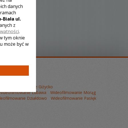
też na
oich danych
 ramach
-Biała ul.
zanych z
ywatności
.
 w tym oknie
lu może być w
k
Wideofilmowanie Giżycko
Wideofilmowanie Lubawa
Wideofilmowanie Morąg
deofilmowanie Działdowo
Wideofilmowanie Pasłęk