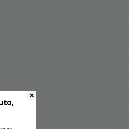
×
uto,