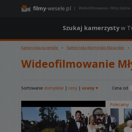
filmy
-wesele.pl
Wideofilmowanie i filmy ślubne
Szukaj kamerzysty
w Tw
Kamerzysta na wesele
›
Kamerzysta Warmińsko-Mazurskie
›
Wideofilmowanie Mł
Sortowanie
domyślnie
|
ceny
|
oceny ▾
Cena od
Polecamy