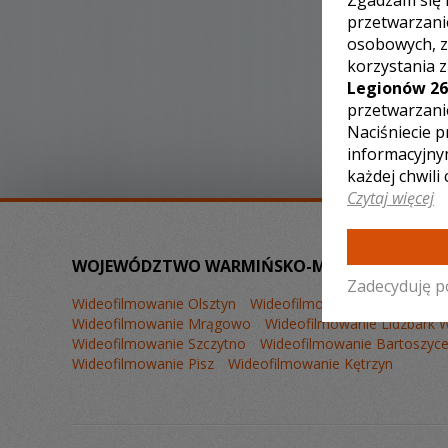
Zgadzam się 
przetwarzani
osobowych, z
korzystania 
Legionów 26
przetwarzani
Naciśniecie p
informacyjny
każdej chwili
Czytaj więcej
WOJEWÓDZTWO WARMIŃSKO-MAZURSKIE – ZOBA
Zadecyduję p
Wideofilmowanie Olsztyn
Wideofilmowanie Elbląg
Wide
Wideofilmowanie Mrągowo
Wideofilmowanie Lidzbark 
Wideofilmowanie Szczytno
Wideofilmowanie Bartoszyc
Wideofilmowanie Pisz
Wideofilmowanie Kętrzyn