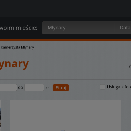
oim mieście:
Kamerzysta Młynary
ynary
W
Usługa z fo
do
zł
Filtruj