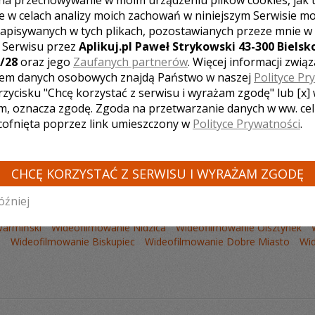
na przechowywanie w moim urządzeniu plików cookies, jak 
e w celach analizy moich zachowań w niniejszym Serwisie m
apisywanych w tych plikach, pozostawianych przeze mnie w
z Serwisu przez
Aplikuj.pl Paweł Strykowski 43-300 Bielsko
/28
oraz jego
Zaufanych partnerów
. Więcej informacji zwią
Liczba pozycji:
1
em danych osobowych znajdą Państwo w naszej
Polityce Pr
rzycisku "Chcę korzystać z serwisu i wyrażam zgodę" lub [x]
m, oznacza zgodę. Zgoda na przetwarzanie danych w ww. ce
 cofnięta poprzez link umieszczony w
Polityce Prywatności
.
CHCĘ KORZYSTAĆ Z SERWISU I WYRAŻAM ZGODĘ
CZ LISTĘ KAMERZYSTÓW Z INNYCH MIAST:
óźniej
ofilmowanie Ostróda
Wideofilmowanie Iława
Wideofilmowanie Eł
Warmiński
Wideofilmowanie Nidzica
Wideofilmowanie Olsztynek
e
Wideofilmowanie Biskupiec
Wideofilmowanie Dobre Miasto
Wi