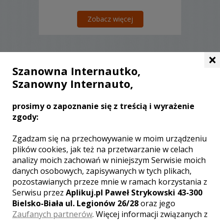
Zobacz więcej
×
Szanowna Internautko,
Liczba pozycji:
0
Szanowny Internauto,
prosimy o zapoznanie się z treścią i wyrażenie
zgody:
WOJEWÓDZTWO ŚLĄSKIE – ZOBACZ
Zgadzam się na przechowywanie w moim urządzeniu
LISTĘ KAMERZYSTÓW Z INNYCH
plików cookies, jak też na przetwarzanie w celach
MIAST:
analizy moich zachowań w niniejszym Serwisie moich
danych osobowych, zapisywanych w tych plikach,
Wideofilmowanie Katowice
pozostawianych przeze mnie w ramach korzystania z
Wideofilmowanie Częstochowa
Serwisu przez
Aplikuj.pl Paweł Strykowski 43-300
Wideofilmowanie Bielsko-Biała
Bielsko-Biała ul. Legionów 26/28
oraz jego
Wideofilmowanie Gliwice
Zaufanych partnerów
. Więcej informacji związanych z