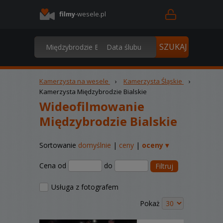
filmy
-wesele.pl
Kamerzysta na wesele
›
Kamerzysta Śląskie
›
Kamerzysta Międzybrodzie Bialskie
Wideofilmowanie
Międzybrodzie Bialskie
Sortowanie
domyślnie
|
ceny
|
oceny ▾
Cena od
do
Filtruj
Usługa z fotografem
Pokaż