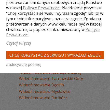
Wideofilmowanie Sosnowiec
przetwarzaniem danych osobowych znajdą Państwo
w naszej
Polityce Prywatności
. Naciśniecie przycisku
Wideofilmowanie Chorzów
"Chcę korzystać z serwisu i wyrażam zgodę" lub [x] w
Wideofilmowanie Tychy
tym oknie informacyjnym, oznacza zgodę. Zgoda na
Wideofilmowanie Rybnik
przetwarzanie danych w ww. celu może być w każdej
Wideofilmowanie Zabrze
chwili cofnięta poprzez link umieszczony w
Polityce
Wideofilmowanie Bytom
Prywatności
.
Wideofilmowanie Dąbrowa Górnicza
Czytaj więcej
Wideofilmowanie Pszczyna
Wideofilmowanie Żywiec
CHCĘ KORZYSTAĆ Z SERWISU I WYRAŻAM ZGODĘ
Wideofilmowanie Ruda Śląska
Zadecyduję później
Wideofilmowanie Wisła
Wideofilmowanie Jastrzębie-Zdrój
Wideofilmowanie Tarnowskie Góry
Wideofilmowanie Będzin
Wideofilmowanie Mysłowice
Wideofilmowanie Racibórz