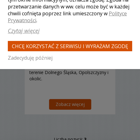
przetwarzanie danych w ww. celu może być w każdej
chwili cofnięta poprzez link umieszczony w
Polityce
Prywatności
.
Krzysztof - kamerzysta
Przyłęk
Czytaj więcej
2500 zł
/ sesja
Ocena:
(0 opinii)
0,00 / 5
CHCĘ KORZYSTAĆ Z SERWISU I WYRAŻAM ZGODĘ
Poleceń: 0
Zadecyduję później
Szukasz Kamerzysty na swoje wesele?
Świetnie trafiłeś! Pracujemy głównie na
terenie Dolnego Śląska, Opolszczyzny i
okolic.
Zobacz więcej
Liczba pozycji:
3