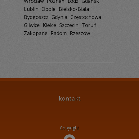
Wrocław
Poznań
Łódź
Gdańsk
Lublin
Opole
Bielsko-Biała
Bydgoszcz
Gdynia
Częstochowa
Gliwice
Kielce
Szczecin
Toruń
Zakopane
Radom
Rzeszów
kontakt
Copyright