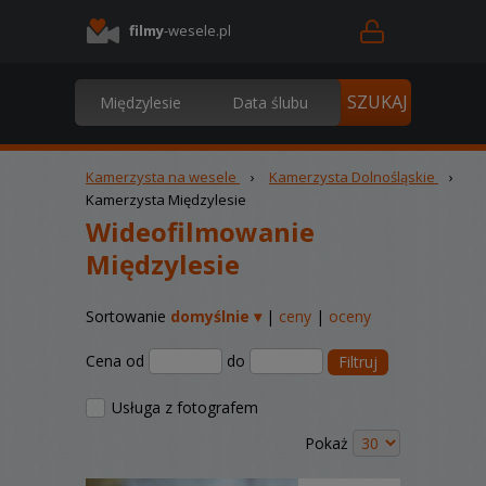
filmy
-wesele.pl
Kamerzysta na wesele
›
Kamerzysta Dolnośląskie
›
Kamerzysta Międzylesie
Wideofilmowanie
Międzylesie
Sortowanie
domyślnie ▾
|
ceny
|
oceny
Cena od
do
Filtruj
Usługa z fotografem
Pokaż