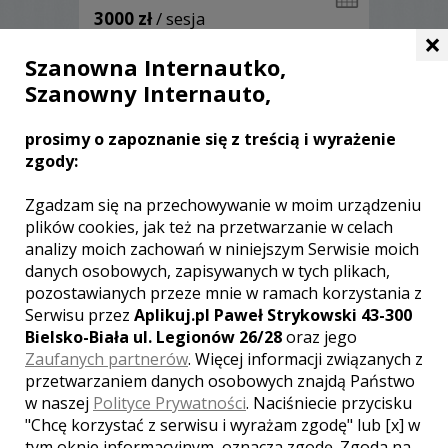
3000 zł
/ sesja
×
Ocena:
(0 opinii)
0,00 / 5
Szanowna Internautko,
Poleceń: 28
Szanowny Internauto,
Specjalizuję się w reportażu ślubnym,
serdecznie zapraszam do zapoznania
się z moimi pracami.
prosimy o zapoznanie się z treścią i wyrażenie
zgody:
Zgadzam się na przechowywanie w moim urządzeniu
plików cookies, jak też na przetwarzanie w celach
Zobacz więcej
analizy moich zachowań w niniejszym Serwisie moich
danych osobowych, zapisywanych w tych plikach,
pozostawianych przeze mnie w ramach korzystania z
Serwisu przez
Aplikuj.pl Paweł Strykowski 43-300
Bielsko-Biała ul. Legionów 26/28
oraz jego
Zaufanych partnerów
. Więcej informacji związanych z
przetwarzaniem danych osobowych znajdą Państwo
w naszej
Polityce Prywatności
. Naciśniecie przycisku
"Chcę korzystać z serwisu i wyrażam zgodę" lub [x] w
tym oknie informacyjnym, oznacza zgodę. Zgoda na