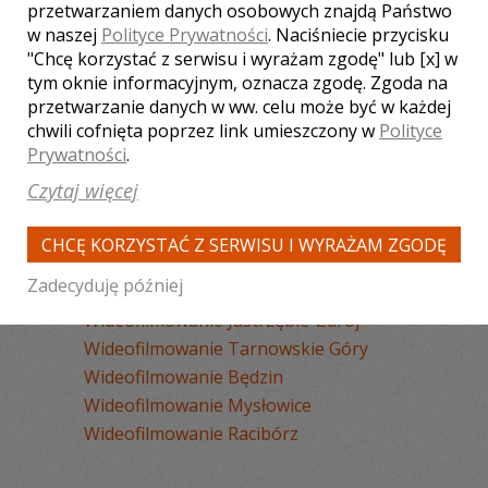
Wideofilmowanie Sosnowiec
przetwarzaniem danych osobowych znajdą Państwo
w naszej
Polityce Prywatności
. Naciśniecie przycisku
Wideofilmowanie Chorzów
"Chcę korzystać z serwisu i wyrażam zgodę" lub [x] w
Wideofilmowanie Tychy
tym oknie informacyjnym, oznacza zgodę. Zgoda na
Wideofilmowanie Rybnik
przetwarzanie danych w ww. celu może być w każdej
Wideofilmowanie Zabrze
chwili cofnięta poprzez link umieszczony w
Polityce
Wideofilmowanie Bytom
Prywatności
.
Wideofilmowanie Dąbrowa Górnicza
Czytaj więcej
Wideofilmowanie Pszczyna
Wideofilmowanie Żywiec
CHCĘ KORZYSTAĆ Z SERWISU I WYRAŻAM ZGODĘ
Wideofilmowanie Ruda Śląska
Zadecyduję później
Wideofilmowanie Wisła
Wideofilmowanie Jastrzębie-Zdrój
Wideofilmowanie Tarnowskie Góry
Wideofilmowanie Będzin
Wideofilmowanie Mysłowice
Wideofilmowanie Racibórz