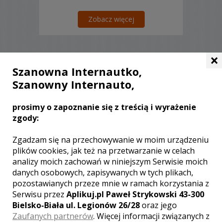
Zobacz więcej
×
Szanowna Internautko,
Liczba pozycji:
0
Szanowny Internauto,
prosimy o zapoznanie się z treścią i wyrażenie
zgody:
WOJEWÓDZTWO ŚLĄSKIE – ZOBACZ
Zgadzam się na przechowywanie w moim urządzeniu
LISTĘ KAMERZYSTÓW Z INNYCH
plików cookies, jak też na przetwarzanie w celach
MIAST:
analizy moich zachowań w niniejszym Serwisie moich
danych osobowych, zapisywanych w tych plikach,
Wideofilmowanie Katowice
pozostawianych przeze mnie w ramach korzystania z
Wideofilmowanie Częstochowa
Serwisu przez
Aplikuj.pl Paweł Strykowski 43-300
Wideofilmowanie Bielsko-Biała
Bielsko-Biała ul. Legionów 26/28
oraz jego
Wideofilmowanie Gliwice
Zaufanych partnerów
. Więcej informacji związanych z