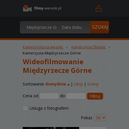
filmy
-wesele.pl
Kamerzysta na wesele
›
Kamerzysta Śląskie
›
Kamerzysta Międzyrzecze Górne
Wideofilmowanie
Międzyrzecze Górne
Sortowanie
domyślnie ▴
|
ceny
|
oceny
Cena od
do
Filtruj
Usługa z fotografem
Pokaż