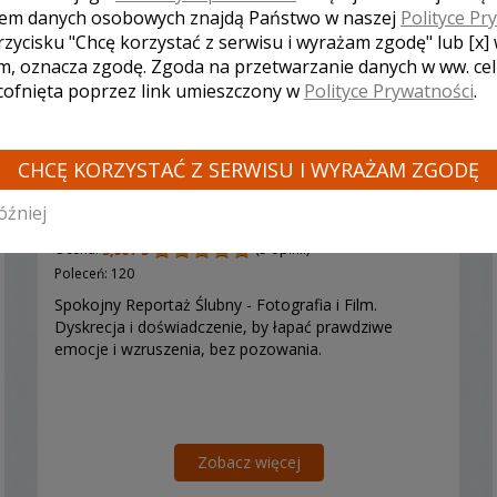
em danych osobowych znajdą Państwo w naszej
Polityce Pr
rzycisku "Chcę korzystać z serwisu i wyrażam zgodę" lub [x]
m, oznacza zgodę. Zgoda na przetwarzanie danych w ww. ce
 cofnięta poprzez link umieszczony w
Polityce Prywatności
.
Michał - kamerzysta Sosnowiec
CHCĘ KORZYSTAĆ Z SERWISU I WYRAŻAM ZGODĘ
óźniej
3500 zł
/ sesja
Ocena:
(5 opinii)
5,00 / 5
Poleceń: 120
Spokojny Reportaż Ślubny - Fotografia i Film.
Dyskrecja i doświadczenie, by łapać prawdziwe
emocje i wzruszenia, bez pozowania.
Zobacz więcej