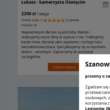
Łukasz - kamerzysta Oświęcim
2200 zł
/ sesja
Ocena:
(2 opinie)
5,00 / 5
Poleceń: 61
Najważniejsze dla nas są potrzeby Klienta i
realizujemy nasze filmy w oparciu o nie. Traktujemy
każde nowe zlecenie jako wyzwanie i cechuje nasz
nieszablonowa praca. Specjalizujemy się w reportażu
ślubno - weselnym. Zapraszamy do poznania
szczegółów.
Szanown
Zobacz więcej
prosimy o za
Zgadzam się 
przetwarzani
osobowych, z
korzystania 
Legionów 26