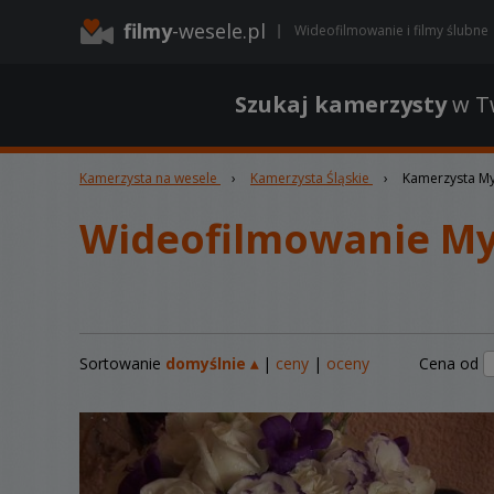
filmy
-wesele.pl
Wideofilmowanie i filmy ślubne
Szukaj kamerzysty
w Tw
Kamerzysta na wesele
›
Kamerzysta Śląskie
›
Kamerzysta My
Wideofilmowanie My
Sortowanie
domyślnie ▴
|
ceny
|
oceny
Cena od