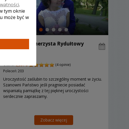
ywatności
.
 w tym oknie
lu może być w
Ryszard - kamerzysta Rydułtowy
2000 zł
/ sesja
Ocena:
(4 opinie)
5,00 / 5
Poleceń: 203
Uroczystość zaślubin to szczególny moment w życiu.
Szanowni Państwo jeśli pragniecie posiadać
wspaniałą pamiątkę z tej pięknej uroczystości
serdecznie zapraszamy.
Zobacz więcej