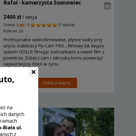
Rafał - kamerzysta Sosnowiec
2400 zł
/ sesja
Ocena:
(1 opinia)
5,00 / 5
Poleceń: 26
Profesjonalne wideofilmowanie, płynne kadry przy
użyciu stabilizacji Fly-Cam PRO , filmowy luk dający
system HDSLR filmując lustrzankami a nawet film z
powietrza. Zobacz sam i zdecyduj komu powierzyć
najważniejszy dzień w życiu.
×
uto,
Zobacz więcej
też na
oich danych
 ramach
-Biała ul.
zanych z