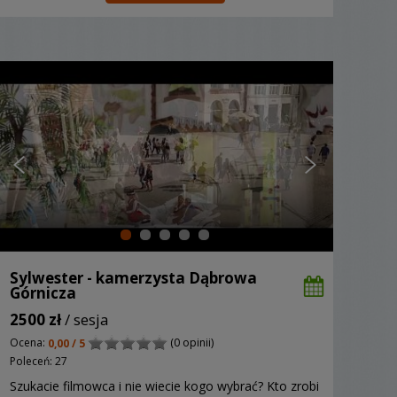
Sylwester - kamerzysta Dąbrowa
Górnicza
2500 zł
/ sesja
Ocena:
(0 opinii)
0,00 / 5
Poleceń: 27
Szukacie filmowca i nie wiecie kogo wybrać? Kto zrobi