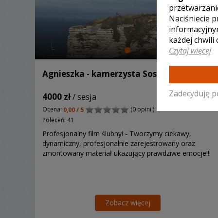
przetwarzani
Naciśniecie p
informacyjny
każdej chwili
Czytaj więcej
Agnieszka - kamerzysta Sosnowiec
Zadecyduję p
4000 zł
/ sesja
Ocena:
(0 opinii)
0,00 / 5
Poleceń: 41
Profesjonalny film ślubny! - Tworzymy ciekawy,
dynamiczny, profesjonalnie zarejestrowany oraz
zmontowany materiał ukazujący prawdziwe emocje!!!
Zobacz więcej