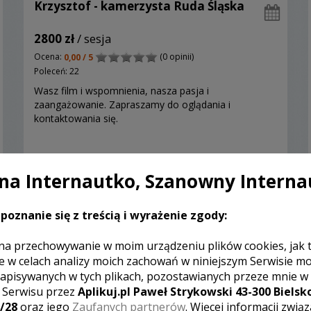
Krzysztof - kamerzysta Ruda Śląska
2800 zł
/ sesja
Ocena:
(0 opinii)
0,00 / 5
Poleceń: 22
Wasz film i wspomnienia, nasza pasja i
zaangażowanie. Zapraszamy do oglądania i
kontaktowania się.
a Internautko, Szanowny Interna
Zobacz więcej
poznanie się z treścią i wyrażenie zgody:
na przechowywanie w moim urządzeniu plików cookies, jak 
e w celach analizy moich zachowań w niniejszym Serwisie m
apisywanych w tych plikach, pozostawianych przeze mnie w
z Serwisu przez
Aplikuj.pl Paweł Strykowski 43-300 Bielsko
/28
oraz jego
Zaufanych partnerów
. Więcej informacji zwią