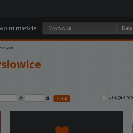
oim mieście:
słowice
słowice
Usługa z fo
do
zł
Filtruj