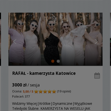
RAFAŁ - kamerzysta Katowice
3000 zł
/ sesja
Ocena:
(19 opinii)
5,00 / 5
Poleceń: 377
Widzimy Więcej|Krótkie|Dynamiczne|Wyjątkowe
Teledyski Ślubne. KAMERZYSTA NA WESELU-JAK