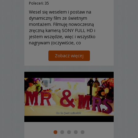
Poleceń: 35
Wesel się weselem i postaw na
dynamiczny film ze świetnym
montażem. Filmuję nowoczesną
zręczną kamerą SONY FULL HD i
jestem wszędzie, więc i wszystko
nagrywam (oczywiście, co
najważniejsze). Moja oferta jest
elastyczna i dopasowana do potrzeb
Zobacz więcej
klienta. Proponuję również
fotografowanie, wynajem samochodu
do ślubu, a nawet lot balonem. Nie
zdzier...