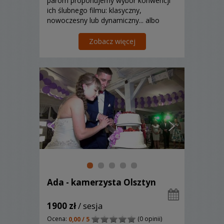
parom proponujemy wybór konwencji
ich ślubnego filmu: klasyczny,
nowoczesny lub dynamiczny... albo
wszystkie razem.
Zobacz więcej
Ada - kamerzysta Olsztyn
1900 zł
/ sesja
Ocena:
(0 opinii)
0,00 / 5