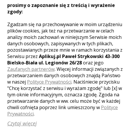
prosimy o zapoznanie się z treścią i wyrażenie
zgody:
Zgadzam się na przechowywanie w moim urządzeniu
plików cookies, jak też na przetwarzanie w celach
Dominik - kamerzysta
analizy moich zachowań w niniejszym Serwisie moich
Olsztyn
danych osobowych, zapisywanych w tych plikach,
2700 zł
/ sesja
pozostawianych przeze mnie w ramach korzystania z
Ocena:
(2 opinie)
5,00 / 5
Serwisu przez
Aplikuj.pl Paweł Strykowski 43-300
Poleceń: 59
Bielsko-Biała ul. Legionów 26/28
oraz jego
Zgrany i zgodny niczym stare (choć staż
Zaufanych partnerów
. Więcej informacji związanych z
mamy jeszcze młody), dobre
przetwarzaniem danych osobowych znajdą Państwo
małżeństwo zespół Kamerzysta +
w naszej
Polityce Prywatności
. Naciśniecie przycisku
Fotograf. Specjalizujemy się w
"Chcę korzystać z serwisu i wyrażam zgodę" lub [x] w
chwytaniu ważnych szczegółów i
tym oknie informacyjnym, oznacza zgodę. Zgoda na
przenoszenia magii ślubu i wesela na
przetwarzanie danych w ww. celu może być w każdej
film i zdjęcia, tak by za każdym razem
chwili cofnięta poprzez link umieszczony w
Polityce
oglądało się je z taką samą
Zobacz więcej
Prywatności
.
przyjemnością. Wejdź i sprawdź, który z
naszych pakietów jest idealny dla
Czytaj więcej
Ciebie!...