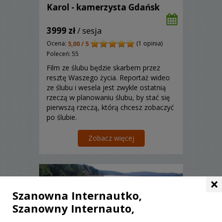
Karol - kamerzysta Gdańsk
3999 zł
/ sesja
Ocena:
(1 opinia)
5,00 / 5
Poleceń: 55
Film ze ślubu będzie skarbem przez
resztę Waszego życia. Reportaż wideo
ze ślubu i wesela jest zwykle ostatnią
rzeczą w planowaniu ślubu, by stać się
pierwszą rzeczą, którą chcesz zobaczyć
po ślubie.
Zobacz więcej
×
Szanowna Internautko,
Szanowny Internauto,