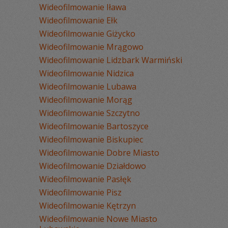
Wideofilmowanie Iława
Wideofilmowanie Ełk
Wideofilmowanie Giżycko
Wideofilmowanie Mrągowo
Wideofilmowanie Lidzbark Warmiński
Wideofilmowanie Nidzica
Wideofilmowanie Lubawa
Wideofilmowanie Morąg
Wideofilmowanie Szczytno
Wideofilmowanie Bartoszyce
Wideofilmowanie Biskupiec
Wideofilmowanie Dobre Miasto
Wideofilmowanie Działdowo
Wideofilmowanie Pasłęk
Wideofilmowanie Pisz
Wideofilmowanie Kętrzyn
Wideofilmowanie Nowe Miasto