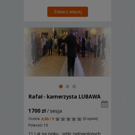
Zobacz więcej
Rafał - kamerzysta LUBAWA
1700 zł
/ sesja
Ocena:
(0 opinii)
0,00 / 5
Poleceń: 10
11 Lat na rynku , setki zadowolonych