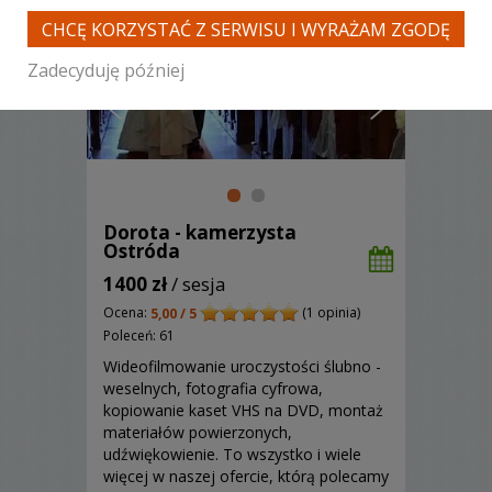
CHCĘ KORZYSTAĆ Z SERWISU I WYRAŻAM ZGODĘ
Zadecyduję później
Dorota - kamerzysta
Ostróda
1400 zł
/ sesja
Ocena:
(1 opinia)
5,00 / 5
Poleceń: 61
Wideofilmowanie uroczystości ślubno -
weselnych, fotografia cyfrowa,
kopiowanie kaset VHS na DVD, montaż
materiałów powierzonych,
udźwiękowienie. To wszystko i wiele
więcej w naszej ofercie, którą polecamy