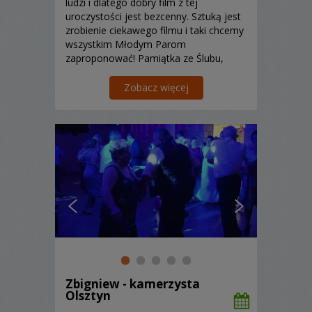
ludzi i dlatego dobry film z tej
uroczystości jest bezcenny. Sztuką jest
zrobienie ciekawego filmu i taki chcemy
wszystkim Młodym Parom
zaproponować! Pamiątka ze Ślubu,
która przywołuje tamte chwile jest tego
warta.
Zobacz więcej
Zbigniew - kamerzysta
Olsztyn