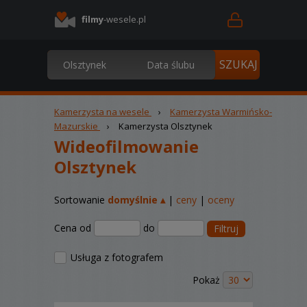
filmy
-wesele.pl
Kamerzysta na wesele
›
Kamerzysta Warmińsko-
Mazurskie
›
Kamerzysta Olsztynek
Wideofilmowanie
Olsztynek
Sortowanie
domyślnie ▴
|
ceny
|
oceny
Cena od
do
Filtruj
Usługa z fotografem
Pokaż