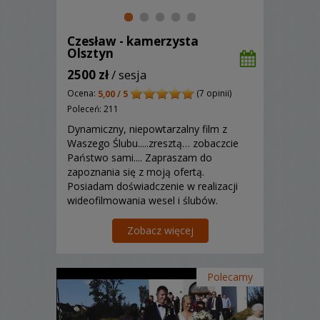
Czesław - kamerzysta
Olsztyn
2500 zł
/ sesja
Ocena:
(7 opinii)
5,00 / 5
Poleceń: 211
Dynamiczny, niepowtarzalny film z
Waszego Ślubu.....zresztą… zobaczcie
Państwo sami.... Zapraszam do
zapoznania się z moją ofertą.
Posiadam doświadczenie w realizacji
wideofilmowania wesel i ślubów.
Zapraszam do prezentacji swojej oferty
indywidualnie!
Zobacz więcej
Polecamy