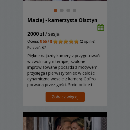
Maciej - kamerzysta Olsztyn
2000 zł
/ sesja
Ocena:
(2 opinie)
5,00 / 5
Poleceń: 67
Piękne najazdy kamery z przygotowań
w zwolnionym tempie, szalone
improwizowane początki z motywem,
przysięga i pierwszy taniec w całości i
dynamiczne wesele z kamerą GoPro
porwaną przez gości. 5min online i
20min materiału na pen-drive.
Zobacz więcej