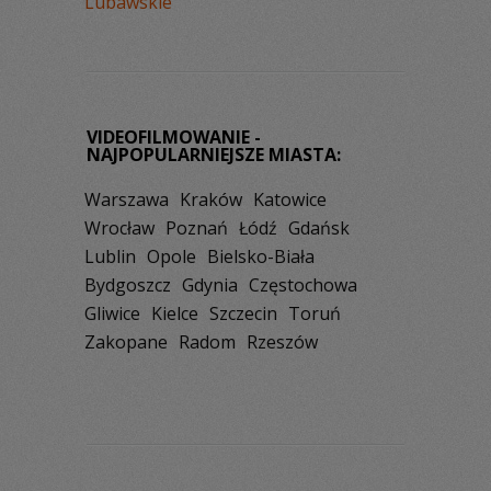
Lubawskie
VIDEOFILMOWANIE -
NAJPOPULARNIEJSZE MIASTA:
Warszawa
Kraków
Katowice
Wrocław
Poznań
Łódź
Gdańsk
Lublin
Opole
Bielsko-Biała
Bydgoszcz
Gdynia
Częstochowa
Gliwice
Kielce
Szczecin
Toruń
Zakopane
Radom
Rzeszów