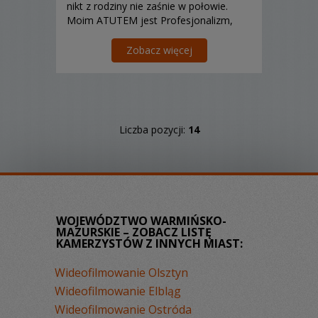
nikt z rodziny nie zaśnie w połowie.
Moim ATUTEM jest Profesjonalizm,
Zaangażowanie, Rzetelność i
Doświadczenie! Zapraszam ;)
Zobacz więcej
Liczba pozycji:
14
WOJEWÓDZTWO WARMIŃSKO-
MAZURSKIE – ZOBACZ LISTĘ
KAMERZYSTÓW Z INNYCH MIAST:
Wideofilmowanie Olsztyn
Wideofilmowanie Elbląg
Wideofilmowanie Ostróda