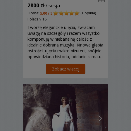
2800 zł
/ sesja
Ocena:
(1 opinia)
5,00 / 5
Poleceń: 16
Tworzę eleganckie ujęcia, zwracam
uwagę na szczegóły i razem wszystko
komponuję w niebanalną całość z
idealnie dobraną muzyką. Kinowa głębia
ostrości, ujęcia makro biżuterii, spójnie
opowiedziana historia, oddanie klimatu i
dynamiki sytuacji, szczere emocje – to
wszystko odnajdziecie w moich filmach.
Zobacz więcej