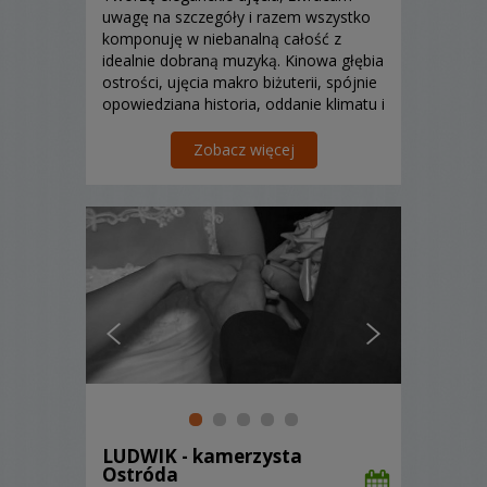
uwagę na szczegóły i razem wszystko
komponuję w niebanalną całość z
idealnie dobraną muzyką. Kinowa głębia
ostrości, ujęcia makro biżuterii, spójnie
opowiedziana historia, oddanie klimatu i
dynamiki sytuacji, szczere emocje – to
wszystko odnajdziecie w moich filmach.
Zobacz więcej
LUDWIK - kamerzysta
Ostróda