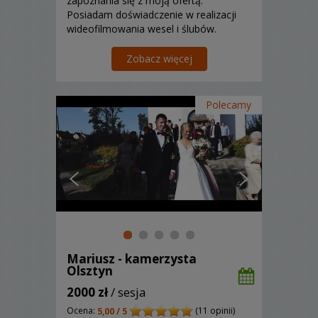
zapoznania się z moją ofertą.
Posiadam doświadczenie w realizacji
wideofilmowania wesel i ślubów.
Zapraszam do prezentacji swojej oferty
indywidualnie!
Zobacz więcej
Polecamy
Mariusz - kamerzysta
Olsztyn
2000 zł
/ sesja
Ocena:
(11 opinii)
5,00 / 5