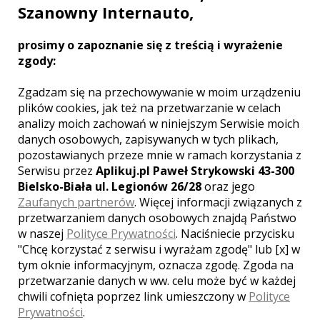
Szanowny Internauto,
prosimy o zapoznanie się z treścią i wyrażenie
zgody:
Zgadzam się na przechowywanie w moim urządzeniu
plików cookies, jak też na przetwarzanie w celach
Marek - kamerzysta Pasłęk
analizy moich zachowań w niniejszym Serwisie moich
danych osobowych, zapisywanych w tych plikach,
3900 zł
/ sesja
pozostawianych przeze mnie w ramach korzystania z
Serwisu przez
Aplikuj.pl Paweł Strykowski 43-300
Ocena:
(1 opinia)
5,00 / 5
Bielsko-Biała ul. Legionów 26/28
oraz jego
Poleceń: 25
Zaufanych partnerów
. Więcej informacji związanych z
Wykorzystuję profesjonalny sprzęt,
przetwarzaniem danych osobowych znajdą Państwo
który jest gwarantem jakości moich
w naszej
Polityce Prywatności
. Naciśniecie przycisku
nagrań. Realizuję filmy w oparciu o
"Chcę korzystać z serwisu i wyrażam zgodę" lub [x] w
świeże pomysły, by każdy Klient był w
tym oknie informacyjnym, oznacza zgodę. Zgoda na
pełni zadowolony. Dysponuję
odpowiednim doświadczeniem z
przetwarzanie danych w ww. celu może być w każdej
zakresu filmowania i postprodukcji.
chwili cofnięta poprzez link umieszczony w
Polityce
Posiadam zezwolenie na filmowanie w
Zobacz więcej
Prywatności
.