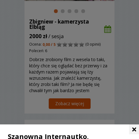
Zbigniew - kamerzysta
Elbląg
2000 zł
/ sesja
Ocena:
(0 opinii)
0,00 / 5
Poleceń: 6
Dobrze zrobiony film z wesela to taki,
który chce się oglądać bez przerwy i za
każdym razem pojawiają się łzy
wzruszenia. Jak znaleźć kamerzystę,
który zrobi taki film? Ja nie będę się
chwalił tym jak bardzo jestem
doświadczony ani tym że robię
najlepsze filmy za to chętnie opowiem
Zobacz więcej
co zrobić aby film wzruszał nawet po
kilkunastokrotnym oglądaniu....
×
Szanowna Internautko,