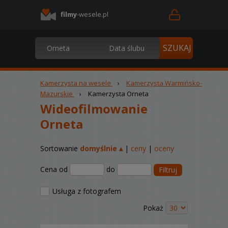
filmy
-wesele.pl
Kamerzysta na wesele
›
Kamerzysta Warmińsko-
Mazurskie
›
Kamerzysta Orneta
Wideofilmowanie
Orneta
Sortowanie
domyślnie ▴
|
ceny
|
oceny
Cena od
do
Filtruj
Usługa z fotografem
Pokaż