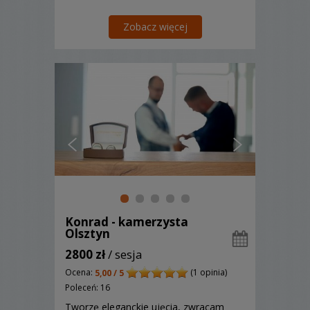
Zobacz więcej
Konrad - kamerzysta
Olsztyn
2800 zł
/ sesja
Ocena:
(1 opinia)
5,00 / 5
Poleceń: 16
Tworzę eleganckie ujęcia, zwracam