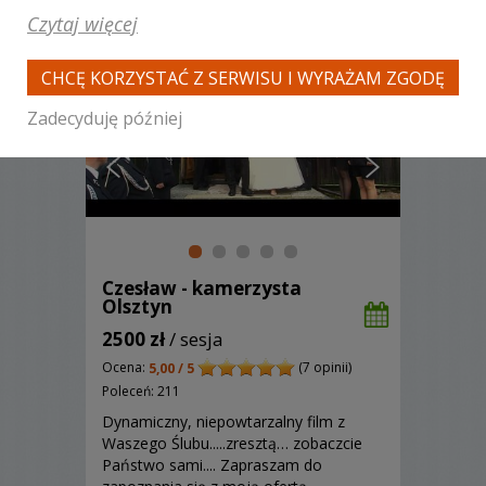
obiektach sakralnych.
Czytaj więcej
CHCĘ KORZYSTAĆ Z SERWISU I WYRAŻAM ZGODĘ
Zadecyduję później
Czesław - kamerzysta
Olsztyn
2500 zł
/ sesja
Ocena:
(7 opinii)
5,00 / 5
Poleceń: 211
Dynamiczny, niepowtarzalny film z
Waszego Ślubu.....zresztą… zobaczcie
Państwo sami.... Zapraszam do