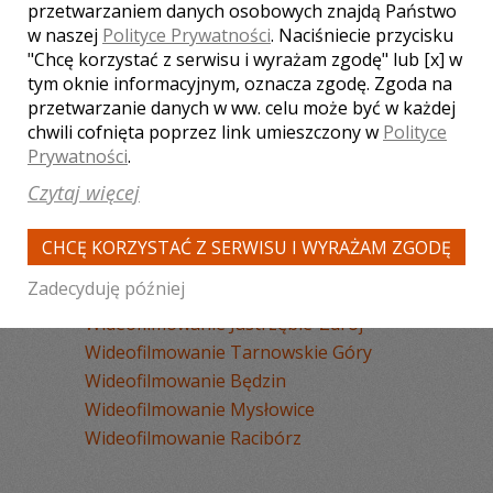
Wideofilmowanie Sosnowiec
przetwarzaniem danych osobowych znajdą Państwo
w naszej
Polityce Prywatności
. Naciśniecie przycisku
Wideofilmowanie Chorzów
"Chcę korzystać z serwisu i wyrażam zgodę" lub [x] w
Wideofilmowanie Tychy
tym oknie informacyjnym, oznacza zgodę. Zgoda na
Wideofilmowanie Rybnik
przetwarzanie danych w ww. celu może być w każdej
Wideofilmowanie Zabrze
chwili cofnięta poprzez link umieszczony w
Polityce
Wideofilmowanie Bytom
Prywatności
.
Wideofilmowanie Dąbrowa Górnicza
Czytaj więcej
Wideofilmowanie Pszczyna
Wideofilmowanie Żywiec
CHCĘ KORZYSTAĆ Z SERWISU I WYRAŻAM ZGODĘ
Wideofilmowanie Ruda Śląska
Zadecyduję później
Wideofilmowanie Wisła
Wideofilmowanie Jastrzębie-Zdrój
Wideofilmowanie Tarnowskie Góry
Wideofilmowanie Będzin
Wideofilmowanie Mysłowice
Wideofilmowanie Racibórz