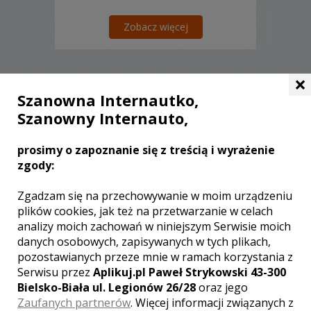
Zobacz więcej
×
Szanowna Internautko,
Liczba pozycji:
0
Szanowny Internauto,
prosimy o zapoznanie się z treścią i wyrażenie
zgody:
WOJEWÓDZTWO ŚLĄSKIE – ZOBACZ
Zgadzam się na przechowywanie w moim urządzeniu
LISTĘ KAMERZYSTÓW Z INNYCH
plików cookies, jak też na przetwarzanie w celach
MIAST:
analizy moich zachowań w niniejszym Serwisie moich
danych osobowych, zapisywanych w tych plikach,
Wideofilmowanie Katowice
pozostawianych przeze mnie w ramach korzystania z
Wideofilmowanie Częstochowa
Serwisu przez
Aplikuj.pl Paweł Strykowski 43-300
Wideofilmowanie Bielsko-Biała
Bielsko-Biała ul. Legionów 26/28
oraz jego
Wideofilmowanie Gliwice
Zaufanych partnerów
. Więcej informacji związanych z