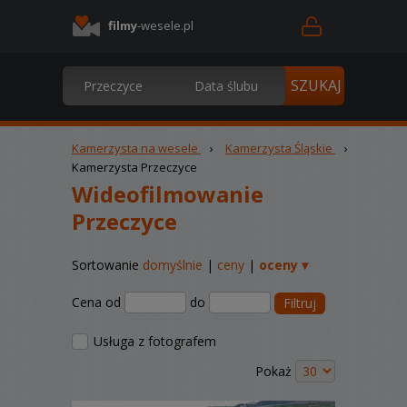
filmy
-wesele.pl
Kamerzysta na wesele
›
Kamerzysta Śląskie
›
Kamerzysta Przeczyce
Wideofilmowanie
Przeczyce
Sortowanie
domyślnie
|
ceny
|
oceny ▾
Cena od
do
Filtruj
Usługa z fotografem
Pokaż