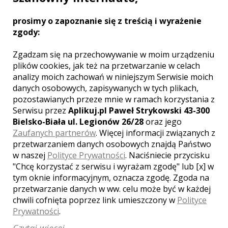
OFERUJĘ PRZYSTĘPNE CENY USŁUG.
Każde zlecenie traktuję indywidualnie i
prosimy o zapoznanie się z treścią i wyrażenie
dostosowuję do potrzeb i życzeń
zgody:
klienta.
Zgadzam się na przechowywanie w moim urządzeniu
plików cookies, jak też na przetwarzanie w celach
Zobacz więcej
analizy moich zachowań w niniejszym Serwisie moich
danych osobowych, zapisywanych w tych plikach,
pozostawianych przeze mnie w ramach korzystania z
Serwisu przez
Aplikuj.pl Paweł Strykowski 43-300
Bielsko-Biała ul. Legionów 26/28
oraz jego
Liczba pozycji:
1
Zaufanych partnerów
. Więcej informacji związanych z
przetwarzaniem danych osobowych znajdą Państwo
w naszej
Polityce Prywatności
. Naciśniecie przycisku
"Chcę korzystać z serwisu i wyrażam zgodę" lub [x] w
tym oknie informacyjnym, oznacza zgodę. Zgoda na
przetwarzanie danych w ww. celu może być w każdej
WOJEWÓDZTWO WIELKOPOLSKIE –
chwili cofnięta poprzez link umieszczony w
Polityce
ZOBACZ LISTĘ KAMERZYSTÓW Z
INNYCH MIAST:
Prywatności
.