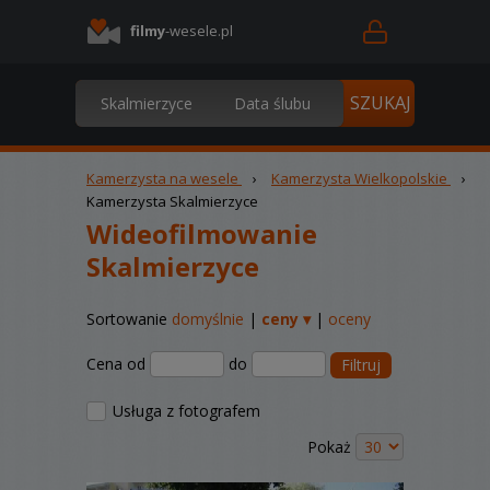
filmy
-wesele.pl
Kamerzysta na wesele
›
Kamerzysta Wielkopolskie
›
Kamerzysta Skalmierzyce
Wideofilmowanie
Skalmierzyce
Sortowanie
domyślnie
|
ceny ▾
|
oceny
Cena od
do
Filtruj
Usługa z fotografem
Pokaż