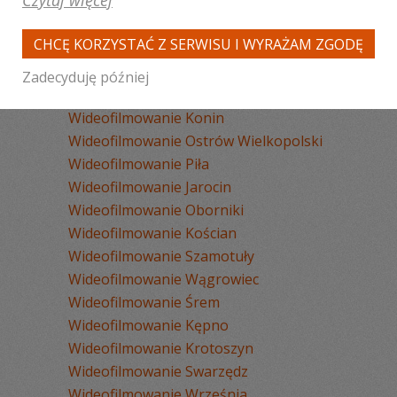
Czytaj więcej
Wideofilmowanie Poznań
Wideofilmowanie Kalisz
CHCĘ KORZYSTAĆ Z SERWISU I WYRAŻAM ZGODĘ
Wideofilmowanie Gniezno
Wideofilmowanie Leszno
Zadecyduję później
Wideofilmowanie Radom
Wideofilmowanie Konin
Wideofilmowanie Ostrów Wielkopolski
Wideofilmowanie Piła
Wideofilmowanie Jarocin
Wideofilmowanie Oborniki
Wideofilmowanie Kościan
Wideofilmowanie Szamotuły
Wideofilmowanie Wągrowiec
Wideofilmowanie Śrem
Wideofilmowanie Kępno
Wideofilmowanie Krotoszyn
Wideofilmowanie Swarzędz
Wideofilmowanie Września