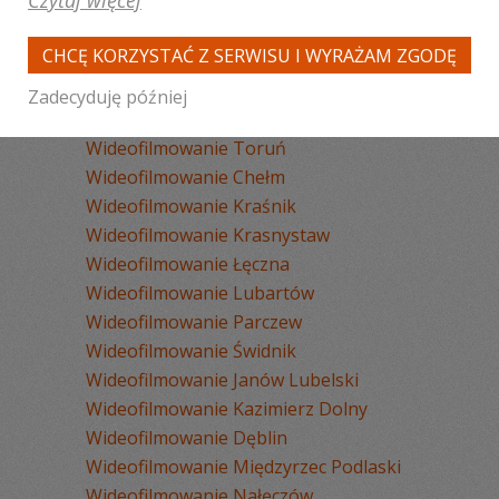
Czytaj więcej
Wideofilmowanie Lublin
Wideofilmowanie Puławy
CHCĘ KORZYSTAĆ Z SERWISU I WYRAŻAM ZGODĘ
Wideofilmowanie Biała Podlaska
Wideofilmowanie Łuków
Zadecyduję później
Wideofilmowanie Zamość
Wideofilmowanie Toruń
Wideofilmowanie Chełm
Wideofilmowanie Kraśnik
Wideofilmowanie Krasnystaw
Wideofilmowanie Łęczna
Wideofilmowanie Lubartów
Wideofilmowanie Parczew
Wideofilmowanie Świdnik
Wideofilmowanie Janów Lubelski
Wideofilmowanie Kazimierz Dolny
Wideofilmowanie Dęblin
Wideofilmowanie Międzyrzec Podlaski
Wideofilmowanie Nałęczów