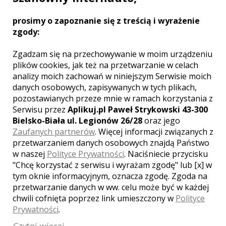
się skupić przede wszystkim na
emocjach i atmosferze tego
prosimy o zapoznanie się z treścią i wyrażenie
wyjątkowego dnia. Śledzimy bieżące
zgody:
trendy, jednocześnie nie zapominając o
tym co w filmie powinno być
Zgadzam się na przechowywanie w moim urządzeniu
ponadczasowe.
plików cookies, jak też na przetwarzanie w celach
Zobacz więcej
analizy moich zachowań w niniejszym Serwisie moich
danych osobowych, zapisywanych w tych plikach,
pozostawianych przeze mnie w ramach korzystania z
Serwisu przez
Aplikuj.pl Paweł Strykowski 43-300
Bielsko-Biała ul. Legionów 26/28
oraz jego
Liczba pozycji:
1
Zaufanych partnerów
. Więcej informacji związanych z
przetwarzaniem danych osobowych znajdą Państwo
w naszej
Polityce Prywatności
. Naciśniecie przycisku
"Chcę korzystać z serwisu i wyrażam zgodę" lub [x] w
tym oknie informacyjnym, oznacza zgodę. Zgoda na
przetwarzanie danych w ww. celu może być w każdej
WOJEWÓDZTWO LUBELSKIE –
chwili cofnięta poprzez link umieszczony w
Polityce
ZOBACZ LISTĘ KAMERZYSTÓW Z
INNYCH MIAST:
Prywatności
.