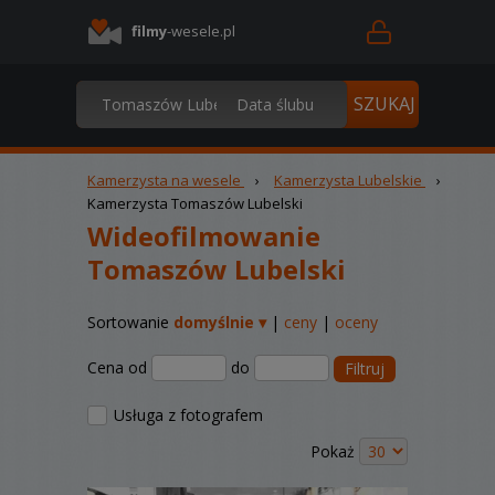
filmy
-wesele.pl
Kamerzysta na wesele
›
Kamerzysta Lubelskie
›
Kamerzysta Tomaszów Lubelski
Wideofilmowanie
Tomaszów Lubelski
Sortowanie
domyślnie ▾
|
ceny
|
oceny
Cena od
do
Filtruj
Usługa z fotografem
Pokaż