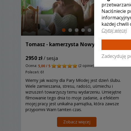
przetwarzani
Naciśniecie p
informacyjny
każdej chwili
Czytaj więcej
Tomasz - kamerzysta Nowy Targ
Zadecyduję p
2950 zł
/ sesja
Ocena:
(2 opinie)
5,00 / 5
Poleceń: 61
Wiemy jak ważny dla Pary Młodej jest dzień ślubu.
Wiele zamieszania, stresu, radości, uśmiechu i
wzruszeń towarzyszy temu wydarzeniu. Umiejętne
filmowanie tego dnia to moje zadanie, a efektem
mojej pracy jest unikalna pamiątka, która zawsze
przypomni Wam tamten czas.
Zobacz więcej