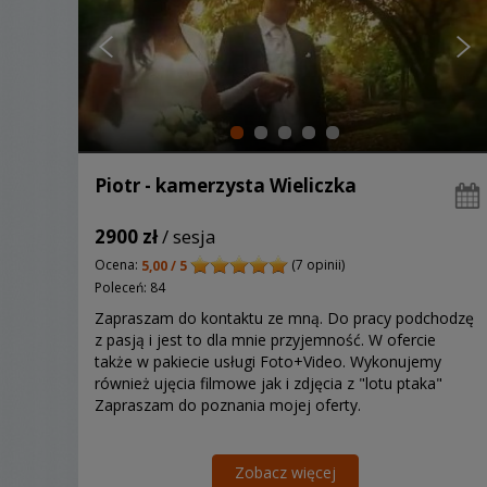
Piotr - kamerzysta Wieliczka
2900 zł
/ sesja
Ocena:
(7 opinii)
5,00 / 5
Poleceń: 84
Zapraszam do kontaktu ze mną. Do pracy podchodzę
z pasją i jest to dla mnie przyjemność. W ofercie
także w pakiecie usługi Foto+Video. Wykonujemy
również ujęcia filmowe jak i zdjęcia z "lotu ptaka"
Zapraszam do poznania mojej oferty.
Zobacz więcej