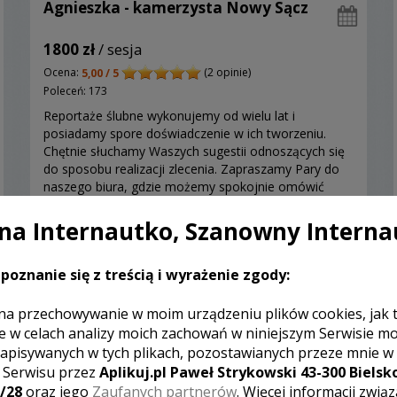
Agnieszka - kamerzysta Nowy Sącz
1800 zł
/ sesja
Ocena:
(2 opinie)
5,00 / 5
Poleceń: 173
Reportaże ślubne wykonujemy od wielu lat i
posiadamy spore doświadczenie w ich tworzeniu.
Chętnie słuchamy Waszych sugestii odnoszących się
do sposobu realizacji zlecenia. Zapraszamy Pary do
naszego biura, gdzie możemy spokojnie omówić
szczegóły. Mamy dla Was przygotowane trzy oferty
wideofilmowania uroczystości.
a Internautko, Szanowny Interna
Zobacz więcej
poznanie się z treścią i wyrażenie zgody:
na przechowywanie w moim urządzeniu plików cookies, jak 
Polecamy
e w celach analizy moich zachowań w niniejszym Serwisie m
apisywanych w tych plikach, pozostawianych przeze mnie w
z Serwisu przez
Aplikuj.pl Paweł Strykowski 43-300 Bielsko
/28
oraz jego
Zaufanych partnerów
. Więcej informacji zwią