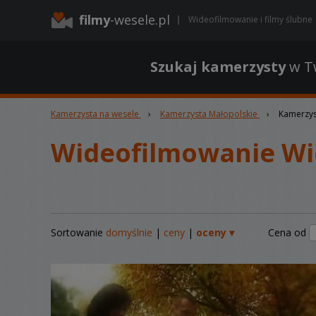
filmy
-wesele.pl
Wideofilmowanie i filmy ślubne
Szukaj kamerzysty
w Tw
Kamerzysta na wesele
›
Kamerzysta Małopolskie
›
Kamerzys
Wideofilmowanie Wi
Sortowanie
domyślnie
|
ceny
|
oceny ▾
Cena od