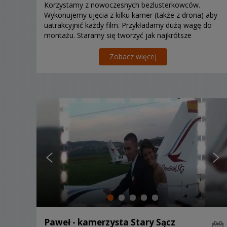
Korzystamy z nowoczesnych bezlusterkowców.
Wykonujemy ujęcia z kilku kamer (także z drona) aby
uatrakcyjnić każdy film. Przykładamy dużą wagę do
montażu. Staramy się tworzyć jak najkrótsze
materiały video, jednakże ostateczną długość filmu
konsultujemy z...
Zobacz więcej
Paweł - kamerzysta Stary Sącz