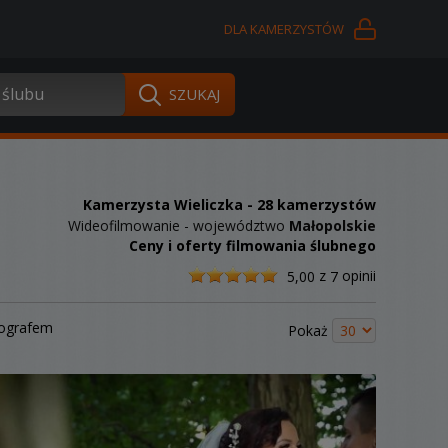
DLA KAMERZYSTÓW
Kamerzysta Wieliczka
- 28 kamerzystów
Wideofilmowanie - województwo
Małopolskie
Ceny i oferty filmowania ślubnego
/
z
opinii
5,00
7
5
tografem
Pokaż