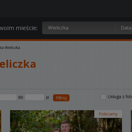
oim mieście:
ta Wieliczka
eliczka
Usługa z fo
do
zł
Filtruj
Polecamy