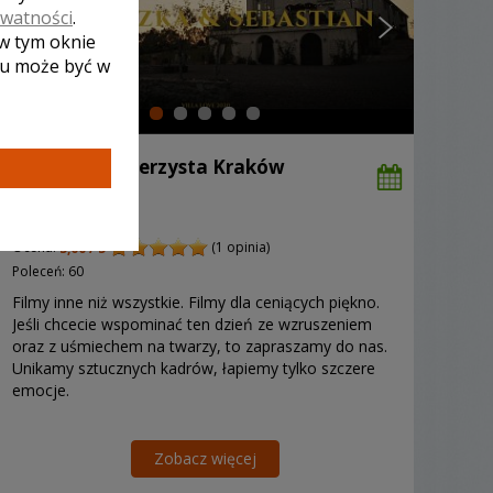
ywatności
.
 w tym oknie
lu może być w
Konrad - kamerzysta Kraków
5900 zł
/ sesja
Ocena:
(1 opinia)
5,00 / 5
Poleceń: 60
Filmy inne niż wszystkie. Filmy dla ceniących piękno.
Jeśli chcecie wspominać ten dzień ze wzruszeniem
oraz z uśmiechem na twarzy, to zapraszamy do nas.
Unikamy sztucznych kadrów, łapiemy tylko szczere
emocje.
Zobacz więcej