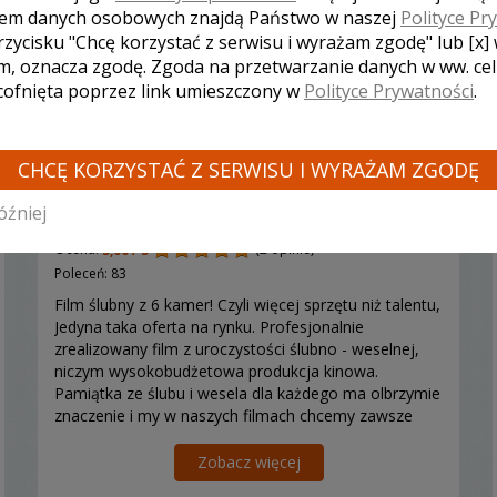
em danych osobowych znajdą Państwo w naszej
Polityce Pr
rzycisku "Chcę korzystać z serwisu i wyrażam zgodę" lub [x]
m, oznacza zgodę. Zgoda na przetwarzanie danych w ww. ce
 cofnięta poprzez link umieszczony w
Polityce Prywatności
.
Tomasz - kamerzysta Kraków
CHCĘ KORZYSTAĆ Z SERWISU I WYRAŻAM ZGODĘ
óźniej
4900 zł
/ sesja
Ocena:
(2 opinie)
5,00 / 5
Poleceń: 83
Film ślubny z 6 kamer! Czyli więcej sprzętu niż talentu,
Jedyna taka oferta na rynku. Profesjonalnie
zrealizowany film z uroczystości ślubno - weselnej,
niczym wysokobudżetowa produkcja kinowa.
Pamiątka ze ślubu i wesela dla każdego ma olbrzymie
znaczenie i my w naszych filmach chcemy zawsze
uchwyci
Zobacz więcej