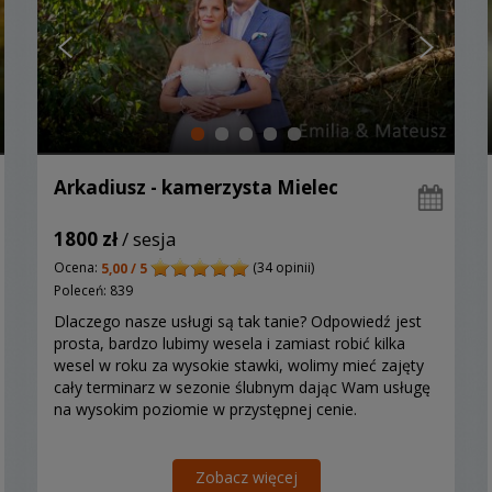
Arkadiusz - kamerzysta Mielec
1800 zł
/ sesja
Ocena:
(34 opinii)
5,00 / 5
Poleceń: 839
Dlaczego nasze usługi są tak tanie? Odpowiedź jest
prosta, bardzo lubimy wesela i zamiast robić kilka
wesel w roku za wysokie stawki, wolimy mieć zajęty
cały terminarz w sezonie ślubnym dając Wam usługę
na wysokim poziomie w przystępnej cenie.
Zobacz więcej