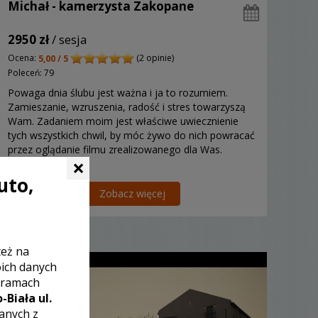
Michał - kamerzysta Zakopane
2950 zł
/ sesja
Ocena:
(2 opinie)
5,00 / 5
Poleceń: 79
Powaga dnia ślubu jest ważna i ja to rozumiem.
Zamieszanie, wzruszenia, radość i stres towarzyszą
Wam. Zadaniem moim jest właściwe uwiecznienie
tych wszystkich chwil, by móc żywo do nich powracać
przez oglądanie filmu zrealizowanego dla Was.
×
Zapraszam!
uto,
Zobacz więcej
też na
oich danych
 ramach
-Biała ul.
zanych z