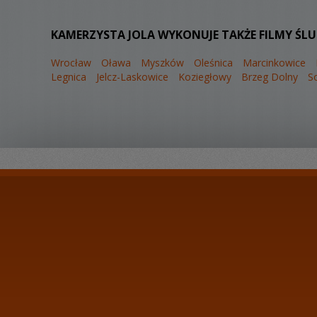
KAMERZYSTA JOLA WYKONUJE TAKŻE FILMY ŚL
Wrocław
Oława
Myszków
Oleśnica
Marcinkowice
Legnica
Jelcz-Laskowice
Koziegłowy
Brzeg Dolny
S