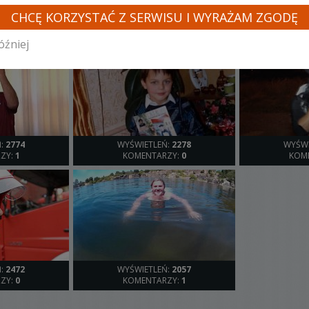
INNE LOSOWE FILMY TEGO KAMERZYSTY
CHCĘ KORZYSTAĆ Z SERWISU I WYRAŻAM ZGODĘ
óźniej
Ń:
2774
WYŚWIETLEŃ:
2278
WYŚWI
ZY:
1
KOMENTARZY:
0
KOM
Ń:
2472
WYŚWIETLEŃ:
2057
ZY:
0
KOMENTARZY:
1