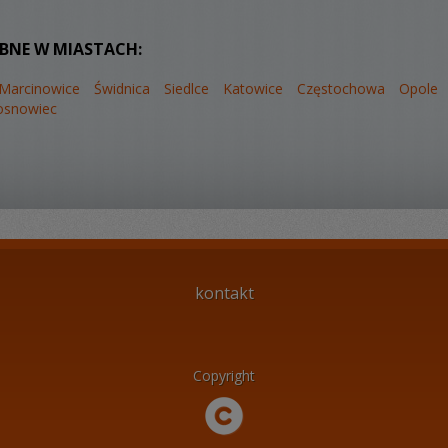
UBNE W MIASTACH:
Marcinowice
Świdnica
Siedlce
Katowice
Częstochowa
Opole
osnowiec
kontakt
Copyright