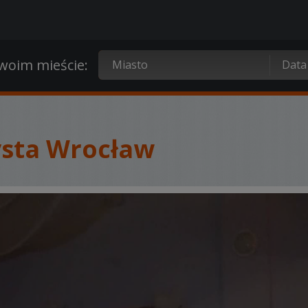
oim mieście:
ysta Wrocław