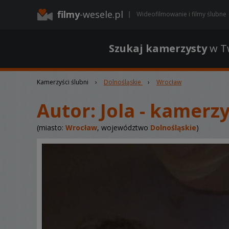
filmy
-wesele.pl
Wideofilmowanie i filmy ślubne
Szukaj kamerzysty
w Tw
Kamerzyści ślubni
›
Dolnośląskie
›
Wrocław
Autor:
Jola - kamerz
(miasto:
Wrocław
, województwo
Dolnośląskie
)