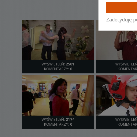
Zadecyduję p
WYŚWIETLEŃ:
2501
WYŚWIETLE
KOMENTARZY:
0
KOMENTAR
WYŚWIETLEŃ:
2174
WYŚWIETLE
KOMENTARZY:
0
KOMENTAR