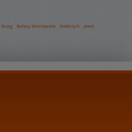
Brzeg
Bielany Wrocławskie
Wałbrzych
Jawor