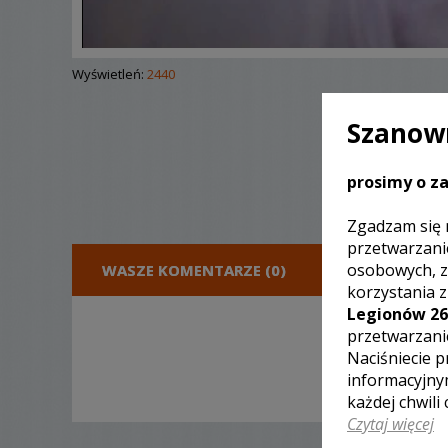
Wyświetleń:
2440
Szanown
prosimy o za
Zgadzam się 
przetwarzani
osobowych, z
WASZE KOMENTARZE (0)
DODA
korzystania 
Legionów 26
przetwarzani
Naciśniecie p
informacyjny
każdej chwili
Czytaj więcej