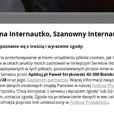
a Internautko, Szanowny Interna
SKONTAKTUJ SIĘ Z KAMERZYSTĄ
ŚLUBNYM
poznanie się z treścią i wyrażenie zgody:
na przechowywanie w moim urządzeniu plików cookies, jak 
e w celach analizy moich zachowań w niniejszym Serwisie m
apisywanych w tych plikach, pozostawianych przeze mnie w
J KOMENTARZ
z Serwisu przez
Aplikuj.pl Paweł Strykowski 43-300 Bielsko
/28
oraz jego
Zaufanych partnerów
. Więcej informacji zwią
em danych osobowych znajdą Państwo w naszej
Polityce Pr
rzycisku "Chcę korzystać z serwisu i wyrażam zgodę" lub [x]
[ brak komentarzy ]
m, oznacza zgodę. Zgoda na przetwarzanie danych w ww. ce
 cofnięta poprzez link umieszczony w
Polityce Prywatności
.