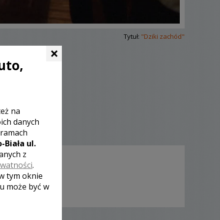
Tytuł:
"Dziki zachód"
×
uto,
też na
oich danych
 ramach
-Biała ul.
zanych z
ywatności
.
 w tym oknie
lu może być w