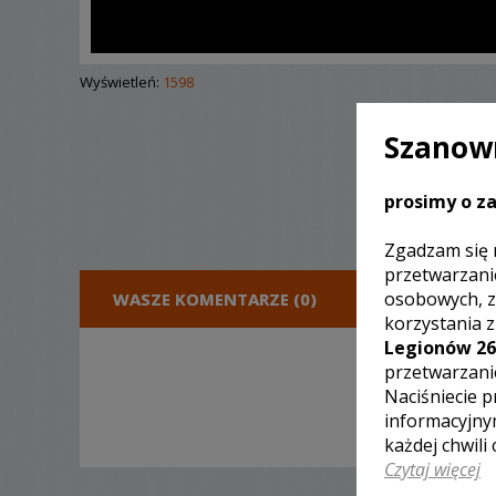
Wyświetleń:
1598
Szanown
prosimy o za
Zgadzam się 
przetwarzani
osobowych, z
WASZE KOMENTARZE (0)
DODA
korzystania 
Legionów 26
przetwarzani
Naciśniecie p
informacyjny
każdej chwili
Czytaj więcej