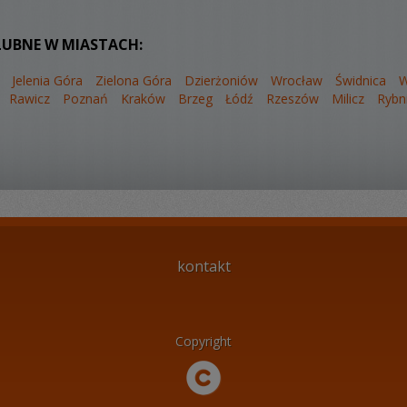
LUBNE W MIASTACH:
Jelenia Góra
Zielona Góra
Dzierżoniów
Wrocław
Świdnica
W
Rawicz
Poznań
Kraków
Brzeg
Łódź
Rzeszów
Milicz
Rybn
kontakt
Copyright