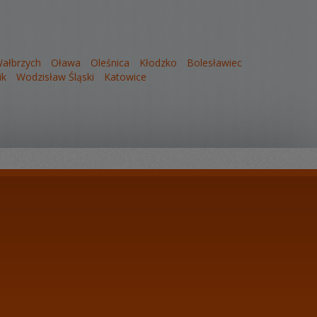
ałbrzych
Oława
Oleśnica
Kłodzko
Bolesławiec
ik
Wodzisław Śląski
Katowice