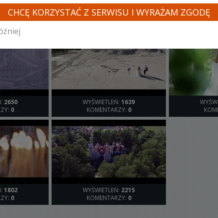
INNE LOSOWE FILMY TEGO KAMERZYSTY
CHCĘ KORZYSTAĆ Z SERWISU I WYRAŻAM ZGODĘ
óźniej
Ń:
2650
WYŚWIETLEŃ:
1639
WYŚWI
ZY:
0
KOMENTARZY:
0
KOM
Ń:
1802
WYŚWIETLEŃ:
2215
ZY:
0
KOMENTARZY:
0