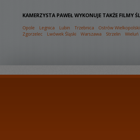
KAMERZYSTA PAWEŁ WYKONUJE TAKŻE FILMY Ś
Opole
Legnica
Lubin
Trzebnica
Ostrów Wielkopolski
Zgorzelec
Lwówek Śląski
Warszawa
Strzelin
Wieluń