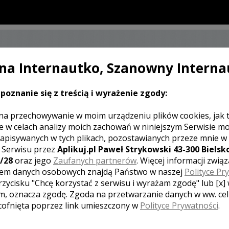
a Internautko, Szanowny Interna
SKONTAKTUJ SIĘ Z KAMERZYSTĄ
ŚLUBNYM
poznanie się z treścią i wyrażenie zgody:
na przechowywanie w moim urządzeniu plików cookies, jak 
e w celach analizy moich zachowań w niniejszym Serwisie m
apisywanych w tych plikach, pozostawianych przeze mnie w
J KOMENTARZ
z Serwisu przez
Aplikuj.pl Paweł Strykowski 43-300 Bielsko
/28
oraz jego
Zaufanych partnerów
. Więcej informacji zwią
em danych osobowych znajdą Państwo w naszej
Polityce Pr
rzycisku "Chcę korzystać z serwisu i wyrażam zgodę" lub [x]
[ brak komentarzy ]
m, oznacza zgodę. Zgoda na przetwarzanie danych w ww. ce
 cofnięta poprzez link umieszczony w
Polityce Prywatności
.