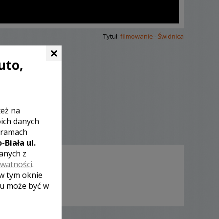
Tytuł:
filmowanie - Świdnica
×
uto,
też na
oich danych
 ramach
-Biała ul.
zanych z
ywatności
.
 w tym oknie
lu może być w