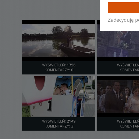
Zadecyduję p
WYŚWIETLEŃ:
1756
WYŚWIETLE
KOMENTARZY:
0
KOMENTAR
WYŚWIETLEŃ:
2149
WYŚWIETLE
KOMENTARZY:
3
KOMENTAR