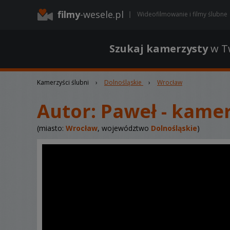
filmy
-wesele.pl
Wideofilmowanie i filmy ślubne
Szukaj kamerzysty
w Tw
Kamerzyści ślubni
›
Dolnośląskie
›
Wrocław
Autor:
Paweł - kame
(miasto:
Wrocław
, województwo
Dolnośląskie
)