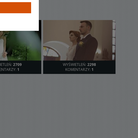
ETLEŃ:
2709
WYŚWIETLEŃ:
2298
ENTARZY:
1
KOMENTARZY:
1