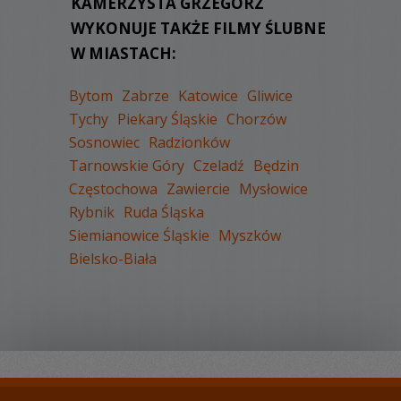
KAMERZYSTA GRZEGORZ
KOMENTARZY:
0
WYKONUJE TAKŻE FILMY ŚLUBNE
W MIASTACH:
Bytom
Zabrze
Katowice
Gliwice
Tychy
Piekary Śląskie
Chorzów
Sosnowiec
Radzionków
WYŚWIETLEŃ:
2623
Tarnowskie Góry
Czeladź
Będzin
KOMENTARZY:
0
Częstochowa
Zawiercie
Mysłowice
Rybnik
Ruda Śląska
Siemianowice Śląskie
Myszków
Bielsko-Biała
WYŚWIETLEŃ:
2833
KOMENTARZY:
0