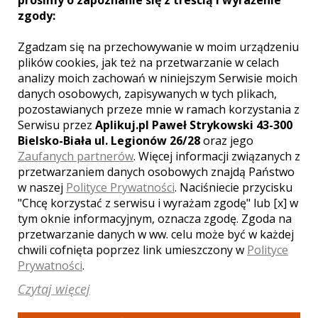
prosimy o zapoznanie się z treścią i wyrażenie
KOMENTARZY:
0
zgody:
Zgadzam się na przechowywanie w moim urządzeniu
plików cookies, jak też na przetwarzanie w celach
analizy moich zachowań w niniejszym Serwisie moich
danych osobowych, zapisywanych w tych plikach,
pozostawianych przeze mnie w ramach korzystania z
WYŚWIETLEŃ:
1063
Serwisu przez
Aplikuj.pl Paweł Strykowski 43-300
KOMENTARZY:
0
Bielsko-Biała ul. Legionów 26/28
oraz jego
Zaufanych partnerów
. Więcej informacji związanych z
przetwarzaniem danych osobowych znajdą Państwo
w naszej
Polityce Prywatności
. Naciśniecie przycisku
"Chcę korzystać z serwisu i wyrażam zgodę" lub [x] w
tym oknie informacyjnym, oznacza zgodę. Zgoda na
przetwarzanie danych w ww. celu może być w każdej
WYŚWIETLEŃ:
2298
chwili cofnięta poprzez link umieszczony w
Polityce
KOMENTARZY:
0
Prywatności
.
Czytaj więcej