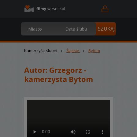
filmy
-wesele.pl
Kamerzyści ślubni
›
Śląskie
›
Bytom
Autor:
Grzegorz -
kamerzysta Bytom