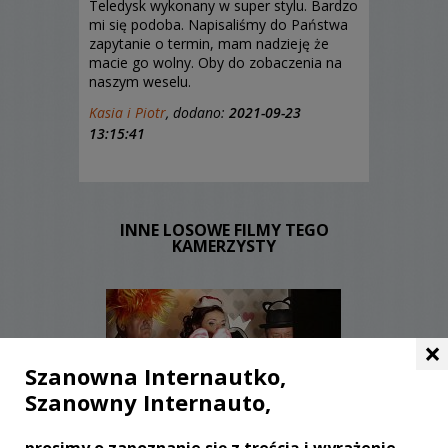
Teledysk wykonany w super stylu. Bardzo
mi się podoba. Napisaliśmy do Państwa
zapytanie o termin, mam nadzieję że
macie go wolny. Oby do zobaczenia na
naszym weselu.
Kasia i Piotr
, dodano:
2021-09-23
13:15:41
INNE LOSOWE FILMY TEGO
KAMERZYSTY
×
Szanowna Internautko,
Szanowny Internauto,
WYŚWIETLEŃ:
2039