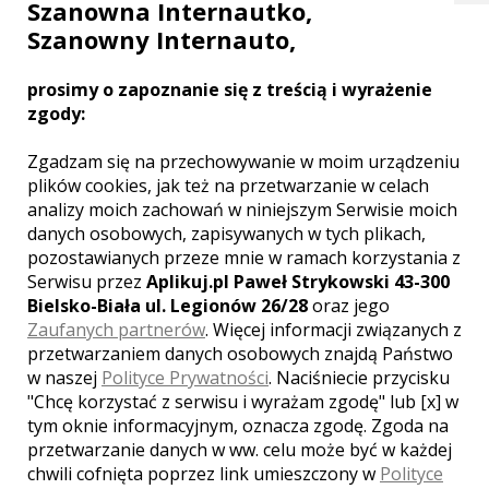
Szanowna Internautko,
co za akcja... jak nie podziwianie
widoków, tak całowanie się przed
Szanowny Internauto,
kamerą... super ekscytujące
izzy
, dodano:
2017-07-24 14:38:26
prosimy o zapoznanie się z treścią i wyrażenie
zgody:
Zgadzam się na przechowywanie w moim urządzeniu
plików cookies, jak też na przetwarzanie w celach
INNE LOSOWE FILMY TEGO
KAMERZYSTY
analizy moich zachowań w niniejszym Serwisie moich
danych osobowych, zapisywanych w tych plikach,
pozostawianych przeze mnie w ramach korzystania z
Serwisu przez
Aplikuj.pl Paweł Strykowski 43-300
Bielsko-Biała ul. Legionów 26/28
oraz jego
Zaufanych partnerów
. Więcej informacji związanych z
przetwarzaniem danych osobowych znajdą Państwo
w naszej
Polityce Prywatności
. Naciśniecie przycisku
"Chcę korzystać z serwisu i wyrażam zgodę" lub [x] w
WYŚWIETLEŃ:
2187
tym oknie informacyjnym, oznacza zgodę. Zgoda na
KOMENTARZY:
1
przetwarzanie danych w ww. celu może być w każdej
chwili cofnięta poprzez link umieszczony w
Polityce