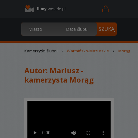
filmy
-wesele.pl
Kamerzyści ślubni
›
Warmińsko-Mazurskie
›
Morąg
Autor:
Mariusz -
kamerzysta Morąg