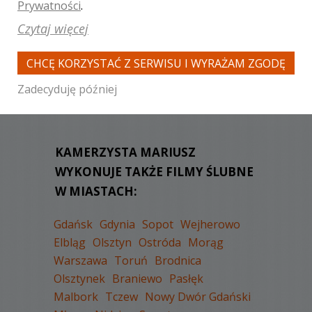
Prywatności
.
Czytaj więcej
CHCĘ KORZYSTAĆ Z SERWISU I WYRAŻAM ZGODĘ
WYŚWIETLEŃ:
2019
KOMENTARZY:
0
Zadecyduję później
KAMERZYSTA MARIUSZ
WYKONUJE TAKŻE FILMY ŚLUBNE
W MIASTACH:
Gdańsk
Gdynia
Sopot
Wejherowo
Elbląg
Olsztyn
Ostróda
Morąg
Warszawa
Toruń
Brodnica
Olsztynek
Braniewo
Pasłęk
Malbork
Tczew
Nowy Dwór Gdański