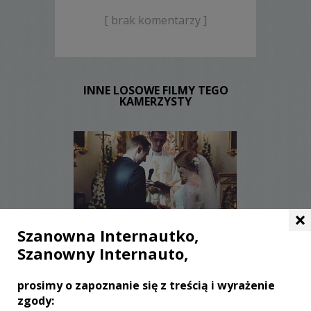
[ brak komentarzy ]
INNE LOSOWE FILMY TEGO
KAMERZYSTY
×
Szanowna Internautko,
WYŚWIETLEŃ:
2049
KOMENTARZY:
0
Szanowny Internauto,
prosimy o zapoznanie się z treścią i wyrażenie
zgody: