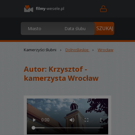
filmy
-wesele.pl
Kamerzyści ślubni
›
Dolnośląskie
›
Wrocław
Autor:
Krzysztof -
kamerzysta Wrocław