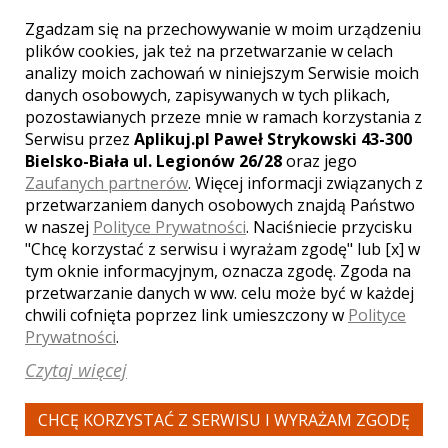
Zgadzam się na przechowywanie w moim urządzeniu
plików cookies, jak też na przetwarzanie w celach
WYŚWIETLEŃ:
1889
analizy moich zachowań w niniejszym Serwisie moich
KOMENTARZY:
0
danych osobowych, zapisywanych w tych plikach,
pozostawianych przeze mnie w ramach korzystania z
Serwisu przez
Aplikuj.pl Paweł Strykowski 43-300
Bielsko-Biała ul. Legionów 26/28
oraz jego
Zaufanych partnerów
. Więcej informacji związanych z
przetwarzaniem danych osobowych znajdą Państwo
w naszej
Polityce Prywatności
. Naciśniecie przycisku
"Chcę korzystać z serwisu i wyrażam zgodę" lub [x] w
WYŚWIETLEŃ:
1995
KOMENTARZY:
0
tym oknie informacyjnym, oznacza zgodę. Zgoda na
przetwarzanie danych w ww. celu może być w każdej
chwili cofnięta poprzez link umieszczony w
Polityce
Prywatności
.
Czytaj więcej
CHCĘ KORZYSTAĆ Z SERWISU I WYRAŻAM ZGODĘ
WYŚWIETLEŃ:
1728
KOMENTARZY:
0