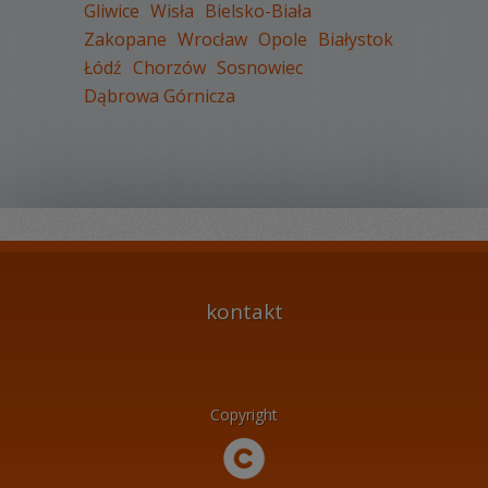
WYŚWIETLEŃ:
2495
Gliwice
Wisła
Bielsko-Biała
KOMENTARZY:
1
Zakopane
Wrocław
Opole
Białystok
Łódź
Chorzów
Sosnowiec
Dąbrowa Górnicza
WYŚWIETLEŃ:
2192
KOMENTARZY:
0
kontakt
WYŚWIETLEŃ:
3407
Copyright
KOMENTARZY:
12