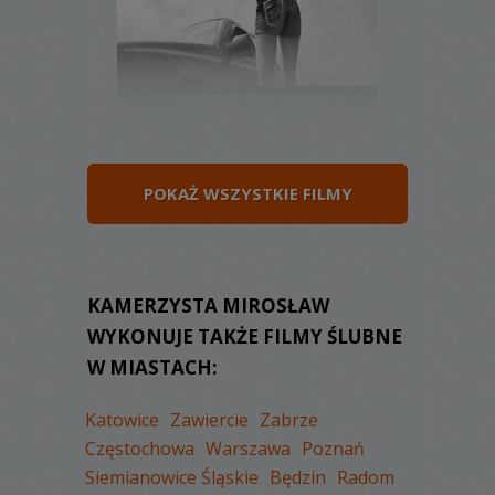
WYŚWIETLEŃ:
2154
KOMENTARZY:
1
POKAŻ WSZYSTKIE FILMY
WYŚWIETLEŃ:
2105
KAMERZYSTA MIROSŁAW
KOMENTARZY:
0
WYKONUJE TAKŻE FILMY ŚLUBNE
W MIASTACH:
Katowice
Zawiercie
Zabrze
Częstochowa
Warszawa
Poznań
Siemianowice Śląskie
Będzin
Radom