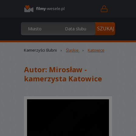
filmy
-wesele.pl
Kamerzyści ślubni
›
Śląskie
›
Katowice
Autor:
Mirosław -
kamerzysta Katowice