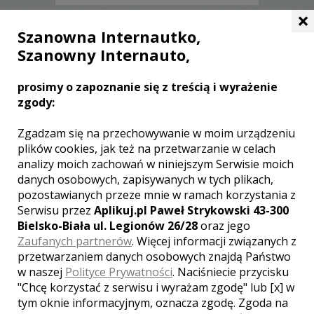
×
Szanowna Internautko,
INNE LOSOWE FILMY TEGO
KAMERZYSTY
Szanowny Internauto,
prosimy o zapoznanie się z treścią i wyrażenie
zgody:
Zgadzam się na przechowywanie w moim urządzeniu
plików cookies, jak też na przetwarzanie w celach
analizy moich zachowań w niniejszym Serwisie moich
danych osobowych, zapisywanych w tych plikach,
WYŚWIETLEŃ:
2297
KOMENTARZY:
1
pozostawianych przeze mnie w ramach korzystania z
Serwisu przez
Aplikuj.pl Paweł Strykowski 43-300
Bielsko-Biała ul. Legionów 26/28
oraz jego
Zaufanych partnerów
. Więcej informacji związanych z
przetwarzaniem danych osobowych znajdą Państwo
w naszej
Polityce Prywatności
. Naciśniecie przycisku
"Chcę korzystać z serwisu i wyrażam zgodę" lub [x] w
tym oknie informacyjnym, oznacza zgodę. Zgoda na
WYŚWIETLEŃ:
2968