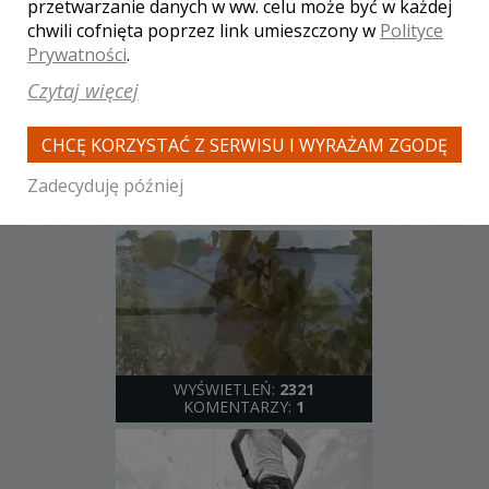
przetwarzanie danych w ww. celu może być w każdej
KOMENTARZY:
1
chwili cofnięta poprzez link umieszczony w
Polityce
Prywatności
.
Czytaj więcej
CHCĘ KORZYSTAĆ Z SERWISU I WYRAŻAM ZGODĘ
Zadecyduję później
WYŚWIETLEŃ:
2207
KOMENTARZY:
0
WYŚWIETLEŃ:
2321
KOMENTARZY:
1