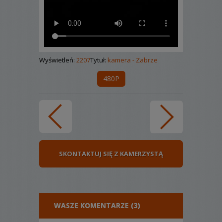
Wyświetleń:
2207
Tytuł:
kamera - Zabrze
480P
SKONTAKTUJ SIĘ Z KAMERZYSTĄ
WASZE KOMENTARZE (3)