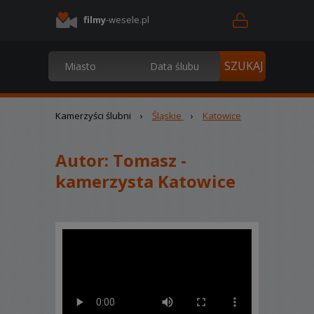
filmy
-wesele.pl
Kamerzyści ślubni
›
Śląskie
›
Katowice
Autor:
Tomasz -
kamerzysta Katowice