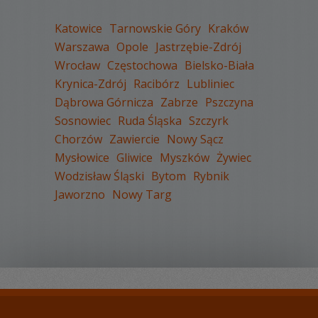
Katowice
Tarnowskie Góry
Kraków
Warszawa
Opole
Jastrzębie-Zdrój
Wrocław
Częstochowa
Bielsko-Biała
WYŚWIETLEŃ:
1165
Krynica-Zdrój
Racibórz
Lubliniec
KOMENTARZY:
0
Dąbrowa Górnicza
Zabrze
Pszczyna
Sosnowiec
Ruda Śląska
Szczyrk
Chorzów
Zawiercie
Nowy Sącz
Mysłowice
Gliwice
Myszków
Żywiec
Wodzisław Śląski
Bytom
Rybnik
Jaworzno
Nowy Targ
WYŚWIETLEŃ:
1658
KOMENTARZY:
0