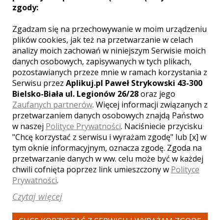
zgody:
Zgadzam się na przechowywanie w moim urządzeniu
plików cookies, jak też na przetwarzanie w celach
WYŚWIETLEŃ:
1228
analizy moich zachowań w niniejszym Serwisie moich
KOMENTARZY:
0
danych osobowych, zapisywanych w tych plikach,
pozostawianych przeze mnie w ramach korzystania z
Serwisu przez
Aplikuj.pl Paweł Strykowski 43-300
Bielsko-Biała ul. Legionów 26/28
oraz jego
Zaufanych partnerów
. Więcej informacji związanych z
przetwarzaniem danych osobowych znajdą Państwo
w naszej
Polityce Prywatności
. Naciśniecie przycisku
"Chcę korzystać z serwisu i wyrażam zgodę" lub [x] w
WYŚWIETLEŃ:
1206
KOMENTARZY:
0
tym oknie informacyjnym, oznacza zgodę. Zgoda na
przetwarzanie danych w ww. celu może być w każdej
chwili cofnięta poprzez link umieszczony w
Polityce
Prywatności
.
Czytaj więcej