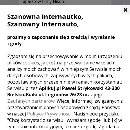
aparatów firmy Nikon.
×
Szanowna Internautko,
Szanowny Internauto,
prosimy o zapoznanie się z treścią i wyrażenie
OPINIE O KAMERZYŚCIE (0)
zgody:
Ocena:
5,00
/
5
Zgadzam się na przechowywanie w moim urządzeniu
plików cookies, jak też na przetwarzanie w celach
analizy moich zachowań w niniejszym Serwisie moich
danych osobowych, zapisywanych w tych plikach,
[ brak komentarzy ]
pozostawianych przeze mnie w ramach korzystania z
Serwisu przez
Aplikuj.pl Paweł Strykowski 43-300
Bielsko-Biała ul. Legionów 26/28
oraz jego
Zaufanych partnerów
. Więcej informacji związanych z
przetwarzaniem danych osobowych znajdą Państwo
w naszej
Polityce Prywatności
. Naciśniecie przycisku
"Chcę korzystać z serwisu i wyrażam zgodę" lub [x] w
Zobacz także innych
tym oknie informacyjnym, oznacza zgodę. Zgoda na