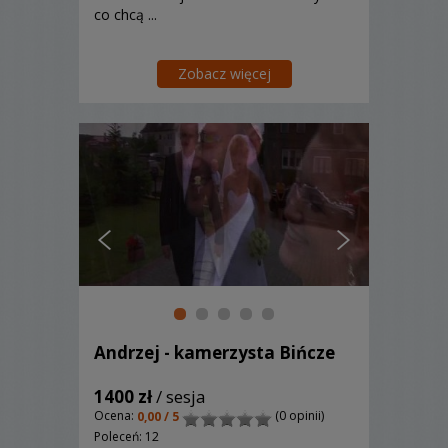
co chcą ...
Zobacz więcej
Andrzej - kamerzysta Bińcze
1400 zł
/ sesja
Ocena:
(0 opinii)
0,00 / 5
Poleceń: 12