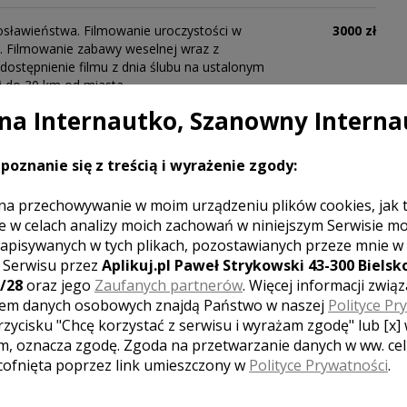
osławieństwa. Filmowanie uroczystości w
3000 zł
i. Filmowanie zabawy weselnej wraz z
dostępnienie filmu z dnia ślubu na ustalonym
j do 30 km od miasta.
a Internautko, Szanowny Interna
n. Dron. 12h pracy kamerzysty.
3000 zł
poznanie się z treścią i wyrażenie zgody:
na przechowywanie w moim urządzeniu plików cookies, jak 
e w celach analizy moich zachowań w niniejszym Serwisie m
n.
apisywanych w tych plikach, pozostawianych przeze mnie w
z Serwisu przez
Aplikuj.pl Paweł Strykowski 43-300 Bielsko
/28
oraz jego
Zaufanych partnerów
. Więcej informacji zwią
em danych osobowych znajdą Państwo w naszej
Polityce Pr
rzycisku "Chcę korzystać z serwisu i wyrażam zgodę" lub [x]
m, oznacza zgodę. Zgoda na przetwarzanie danych w ww. ce
 cofnięta poprzez link umieszczony w
Polityce Prywatności
.