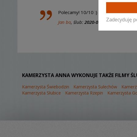
Polecamy! 10/10 :)
Zadecyduję p
Jan bo
, ślub:
2020-09-26
KAMERZYSTA ANNA WYKONUJE TAKŻE FILMY ŚL
Kamerzysta Świebodzin
Kamerzysta Sulechów
Kamerzy
Kamerzysta Słubice
Kamerzysta Rzepin
Kamerzysta Go