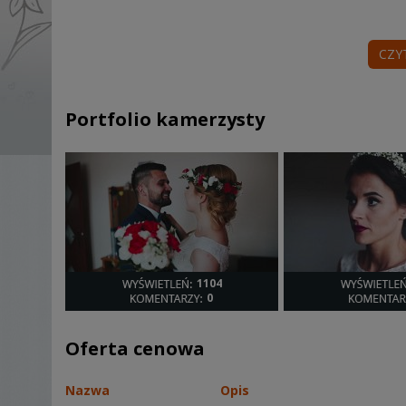
CZY
Portfolio kamerzysty
1104
0
Oferta cenowa
Nazwa
Opis