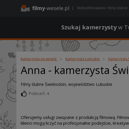
filmy
-wesele.pl
Wideofilmowanie i filmy ślubne
Szukaj kamerzysty
w Tw
Kamerzysta na wesele
›
Kamerzysta Lubuskie
›
Kamerzysta 
Anna
- kamerzysta Św
Filmy ślubne Świebodzin, województwo Lubuskie
Poleceń: 4
Oferujemy usługi związane z produkcją filmową. Film
klienci mogą liczyć na profesjonalne podejście, kreatyw