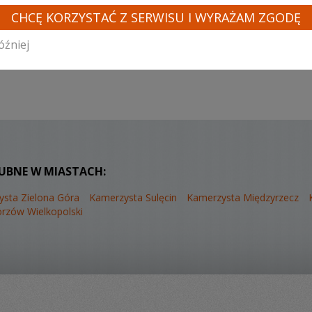
CHCĘ KORZYSTAĆ Z SERWISU I WYRAŻAM ZGODĘ
óźniej
UBNE W MIASTACH:
sta Zielona Góra
Kamerzysta Sulęcin
Kamerzysta Międzyrzecz
rzów Wielkopolski