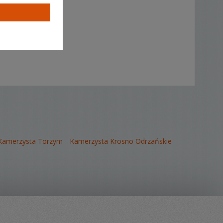
Kamerzysta Torzym
Kamerzysta Krosno Odrzańskie