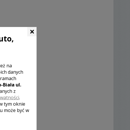
×
uto,
też na
oich danych
 ramach
-Biała ul.
zanych z
ywatności
.
 w tym oknie
lu może być w