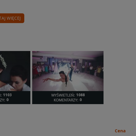
TAJ WIĘCEJ
1103
1088
0
0
Cena