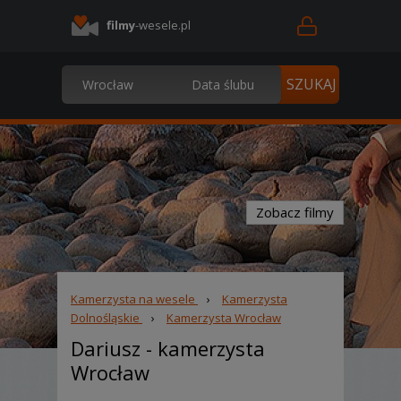
filmy
-wesele.pl
Zobacz filmy
Kamerzysta na wesele
›
Kamerzysta
Dolnośląskie
›
Kamerzysta Wrocław
Dariusz
- kamerzysta
Wrocław