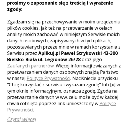
prosimy o zapoznanie się z treścią i wyrażenie
Ocena:
5,00
/
5
zgody:
Zgadzam się na przechowywanie w moim urządzeniu
plików cookies, jak też na przetwarzanie w celach
Praca z tą ekipą to sama
analizy moich zachowań w niniejszym Serwisie moich
przyjemność. Atmosfera jest
danych osobowych, zapisywanych w tych plikach,
swobodna więc zdjęcia
pozostawianych przeze mnie w ramach korzystania z
wychodzą bardzo naturalne.
Serwisu przez
Aplikuj.pl Paweł Strykowski 43-300
Pełen profesjonalizm i
Bielsko-Biała ul. Legionów 26/28
oraz jego
niesamowicie przyjemna
Zaufanych partnerów
. Więcej informacji związanych z
współpraca. To dla nas zaszczyt
ze te piękne chwile zostały
przetwarzaniem danych osobowych znajdą Państwo
uwiecznione w tak
w naszej
Polityce Prywatności
. Naciśniecie przycisku
wyrafinowany i pełen pasji
"Chcę korzystać z serwisu i wyrażam zgodę" lub [x] w
sposób. Polecamy
tym oknie informacyjnym, oznacza zgodę. Zgoda na
Grzegorz
, ślub:
2018-11-24
przetwarzanie danych w ww. celu może być w każdej
chwili cofnięta poprzez link umieszczony w
Polityce
Jesteśmy zachwyceni zarówno
Prywatności
.
współpracą z Darkiem, jak i
Czytaj więcej
efektem końcowym:) Pełen
profesjonalizm, świetna