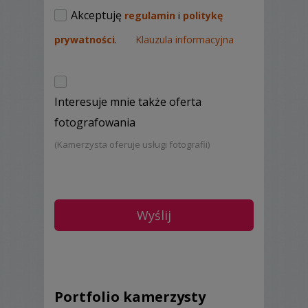
Zapraszamy do naszego profilu ze
Akceptuję
regulamin
i
politykę
zdjęciami:
prywatności
.
Klauzula informacyjna
http://www.fotograf-
wesele.pl/fotograf_slubny_dariusz_wroclaw_f7272.html
Interesuje mnie także oferta
fotografowania
(Kamerzysta oferuje usługi fotografii)
Wyślij zapytanie o termin ,i adres naszej
strony , porozmawiamy o Waszych
oczekiwaniach i naszych pomysłach.
Serdecznie zapraszam!
Portfolio kamerzysty