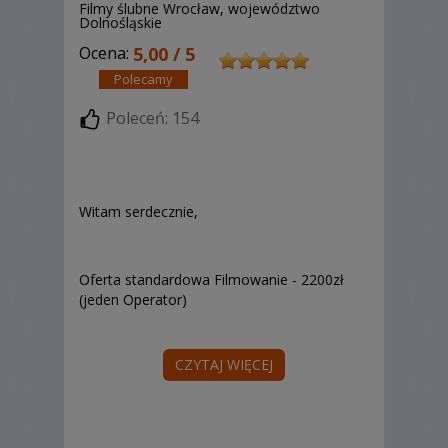
Filmy ślubne Wrocław, województwo
Dolnośląskie
Ocena:
5,00 / 5
Polecamy
Poleceń: 154
Witam serdecznie,
Oferta standardowa Filmowanie - 2200zł
(jeden Operator)
CZYTAJ WIĘCEJ
Reportaż z przygotowań i
błogosławieństwa. Filmowanie uroczystości
w Kościele/USC wraz z życzeniami.
Filmowanie zabawy weselnej wraz z
oczepinami do godziny 01:00. Film długości