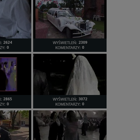
lmu, który będzie się podobać także po latach nie tylko ze
 względu na swoje walory artystyczne.
dztwie, a od tego roku także w Warszawie i okolicach.
kże na moją stronę internetową.
2624
2309
0
0
2865
3072
0
0