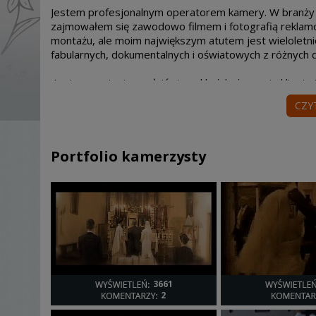
Jestem profesjonalnym operatorem kamery. W branży wi
zajmowałem się zawodowo filmem i fotografią reklam
montażu, ale moim największym atutem jest wieloletni
fabularnych, dokumentalnych i oświatowych z różnych dz
Jestem w stanie spełnić niemal każde życzenie klienta
doświadczenie w pracy podczas sytuacji stresowych i 
CZY
którego się dostosowuję.
Na samym początku, jeszcze przed filmowaniem razem
ma powstać ze sfilmowanego materiał‚u. Mam sprawdz
Portfolio kamerzysty
wszelkie niecodzienne, a nawet niezwykłe propozycje
wizualnych i wzbogacam poszczególne realizacje o no
Podczas wstępnej rozmowy z Parą Młodą ustalam wszys
poszczególnych projektów. Ustalamy bardzo dokładnie
ustalamy główne założenia, ilość potrzebnych kamer i
ewentualnych dodatków, które wchodzą w skład filmu.
W mojej pracy zawsze odpowiednio podchodzę do każde
Gwarantuję wysoką jakość mojej pracy, zarówno podcza
3661
2
udźwiękowienia.