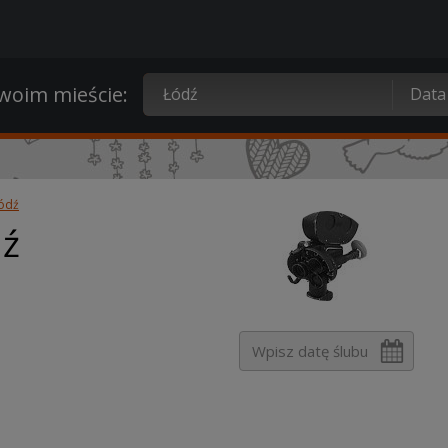
oim mieście:
ódź
dź