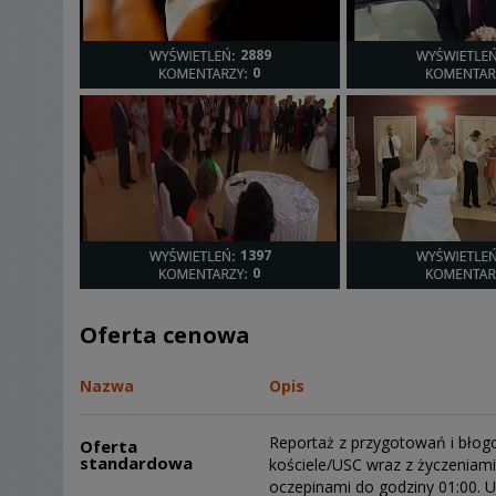
2889
0
1397
0
Oferta cenowa
Nazwa
Opis
Reportaż z przygotowań i błog
Oferta
standardowa
kościele/USC wraz z życzeniam
oczepinami do godziny 01:00. U