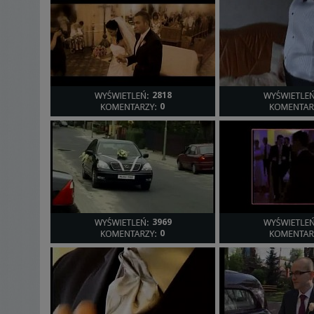
Moim celem jest zawsze wykonanie trwałej pamiątki - fi
względu na swoją wartość sentymentalną, ale także ze
Obszar mojego działania jest głównie w Łodzi i wojewó
Zapraszam wszystkich Państwa do mojego studia, a ta
2818
0
3969
0