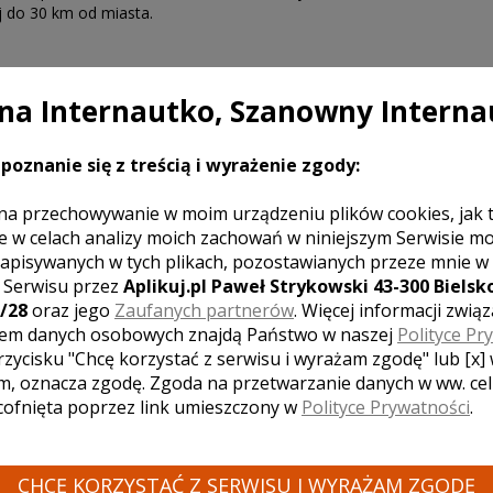
j do 30 km od miasta.
a Internautko, Szanowny Interna
u.
poznanie się z treścią i wyrażenie zgody:
na przechowywanie w moim urządzeniu plików cookies, jak 
e w celach analizy moich zachowań w niniejszym Serwisie m
apisywanych w tych plikach, pozostawianych przeze mnie w
z Serwisu przez
Aplikuj.pl Paweł Strykowski 43-300 Bielsko
/28
oraz jego
Zaufanych partnerów
. Więcej informacji zwią
em danych osobowych znajdą Państwo w naszej
Polityce Pr
rzycisku "Chcę korzystać z serwisu i wyrażam zgodę" lub [x]
m, oznacza zgodę. Zgoda na przetwarzanie danych w ww. ce
. Zdjęcia robił w taki sposób,że nie odczuwało się jego
 cofnięta poprzez link umieszczony w
Polityce Prywatności
.
oczucie komfortu. Jesteśmy bardzo zadowoleni ze
 Go polecam.
16
CHCĘ KORZYSTAĆ Z SERWISU I WYRAŻAM ZGODĘ