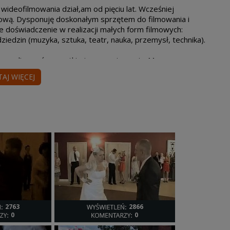
deofilmowania dział‚am od pięciu lat. Wcześniej
ową. Dysponuję doskonałym sprzętem do filmowania i
e doświadczenie w realizacji małych form filmowych:
iedzin (muzyka, sztuka, teatr, nauka, przemysł, technika).
 i zrealizować wszystkie jego zamierzenia. Mam
nieprzewidzianych. Wcześniej ustalam cały scenariusz, do
TAJ WIĘCEJ
 zastanawiamy się nad końcowym kształtem filmu, który
one metody działania, ale jestem także otwarty na
. Sam zresztą… stale poszukuję nowych rozwiązań
we elementy.
tkie wymagania organizacyjne i finansowe realizacji
, na czym polega moja praca podczas uroczystości,
tp. Dodatkowo zawsze uzgadniamy treść, charakter i długość
go zlecenia i realizuję to w sposób bardzo dokładny.
s filmowania, jak i późniejszego montażu oraz
2763
2866
0
0