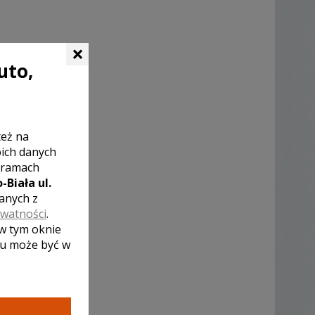
×
uto,
też na
oich danych
 ramach
-Biała ul.
zanych z
ywatności
.
 w tym oknie
lu może być w