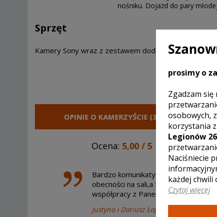
nośniku. Dojazd do pary młode
Sprzęt
Szanown
Kamery Sony wraz z zestawem dodatkowego osprzęt
prosimy o za
Zgadzam się 
przetwarzani
osobowych, z
OPINIE O KAMERZYŚCIE (3)
korzystania 
Legionów 26
Ocena:
5,00
/
5
przetwarzani
Naciśniecie p
informacyjny
Bardzo komunikatywny profesjonalista
każdej chwili
obecności na sali,a to dawało duże p
Czytaj więcej
współpracy z Panem Jackiem. Gorąco
Justyna i Dariusz Łapka
, ślub:
2012-06-