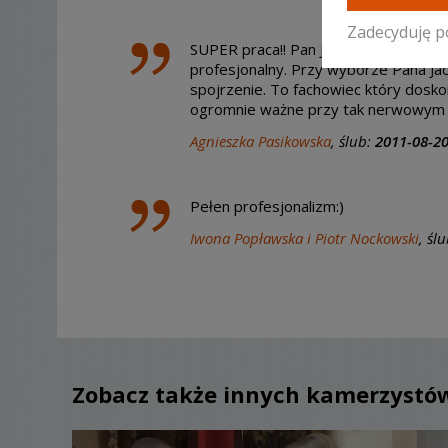
Zadecyduję p
SUPER praca!! Pan Jacek w bardzo spr
profesjonalny. Przy wyborze Pana Ja
spojrzenie. To fachowiec który dosk
ogromnie ważne przy tak nerwowym dn
Agnieszka Pasikowska
, ślub:
2011-08-2
Pełen profesjonalizm:)
Iwona Popławska i Piotr Nockowski
, śl
Zobacz także innych kamerzystó