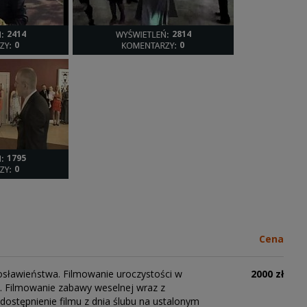
2414
2814
0
0
1795
0
Cena
osławieństwa. Filmowanie uroczystości w
2000 zł
i. Filmowanie zabawy weselnej wraz z
dostępnienie filmu z dnia ślubu na ustalonym