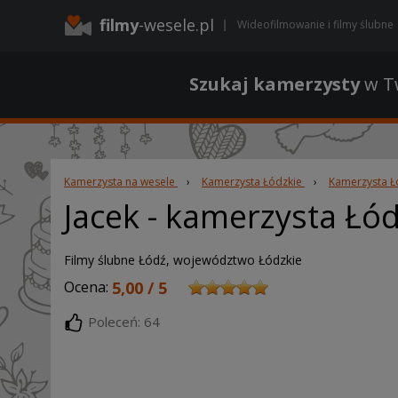
filmy
-wesele.pl
Wideofilmowanie i filmy ślubne
Szukaj kamerzysty
w Tw
Kamerzysta na wesele
›
Kamerzysta Łódzkie
›
Kamerzysta Ł
Jacek
- kamerzysta Łó
Filmy ślubne Łódź, województwo Łódzkie
Ocena:
5,00 / 5
Poleceń: 64