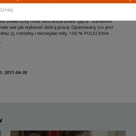
óźniej
awny sposób zrealizował szybko nasze zlecenie. Film jest
cka utwierdziły mnie niestandardowe ujęcia- odmienne
onale wie jak wykonać dobrą pracę. Opanowany (co jest
iu ;)), rzetelny i niezwykle miły. 100 % POLECENIA
0
ub:
2011-04-30
w