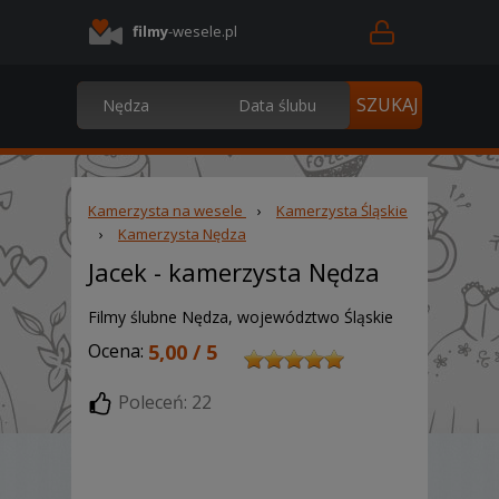
filmy
-wesele.pl
Kamerzysta na wesele
›
Kamerzysta Śląskie
›
Kamerzysta Nędza
Jacek
- kamerzysta Nędza
Filmy ślubne Nędza, województwo Śląskie
Ocena:
5,00 / 5
Poleceń: 22