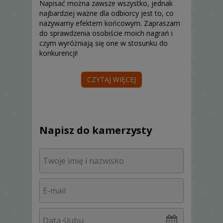
Napisać można zawsze wszystko, jednak
najbardziej ważne dla odbiorcy jest to, co
nazywamy efektem końcowym. Zapraszam
do sprawdzenia osobiście moich nagrań i
czym wyróżniają się one w stosunku do
konkurencji!
CZYTAJ WIĘCEJ
Oferuję usługę filmowania wszelkich imprez,
także produkcję filmów reklamowych,
teledysków, montaż materiału klienta,
przegrywanie na DVD z wszelkich formatów
i nośników.
Napisz do kamerzysty
W wideofilmowaniu specjalizuję się w
uroczystościach ślubno - weselnych.
W ofercie mam filmy w standardowej
jakości oraz w HD, nagrywane na płyty Blu-
Ray.
Efektem mojej pracy jest film - dużo więcej
niż reportaż!