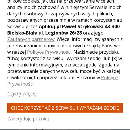
plików cookies, jak też na przetwarzanie w celach
życiu. Film ślubny jest jego
analizy moich zachowań w niniejszym Serwisie moich
wierną kopią. Dzięki filmowi
danych osobowych, zapisywanych w tych plikach,
możemy wracać do tego dnia i
pozostawianych przeze mnie w ramach korzystania z
ciągle od nowa i od nowa
przeżywać związane z nim
Serwisu przez
Aplikuj.pl Paweł Strykowski 43-300
emocje. My, po długich
Bielsko-Biała ul. Legionów 26/28
oraz jego
poszukiwaniach osoby, która
Zaufanych partnerów
. Więcej informacji związanych z
tego - jakże ważnego dla nas -
przetwarzaniem danych osobowych znajdą Państwo
dnia stanełaby po drugiej
w naszej
Polityce Prywatności
. Naciśniecie przycisku
stronie obiektywu, wybraliśmy p.
"Chcę korzystać z serwisu i wyrażam zgodę" lub [x] w
Jacka. Współpraca z nim była
tym oknie informacyjnym, oznacza zgodę. Zgoda na
dla nas ogromną
przyjemnością. Na każdym
przetwarzanie danych w ww. celu może być w każdej
kroku widać było, że to co robi
chwili cofnięta poprzez link umieszczony w
Polityce
jest jego pasją, a nie zwykłą
Prywatności
.
rutyną. Jego otwarty umysł,
kreatwyność, a także ogromne
Czytaj więcej
poczucie humoru bez problemu
pozwoliły mu stawić czoła temu
CHCĘ KORZYSTAĆ Z SERWISU I WYRAŻAM ZGODĘ
wyzwaniu i uczyniły nasz film
niepowtarzalnym. Z czystym
Zadecyduję później
sumieniem możemy polecić
jego osobę innym.... Jedocześnie