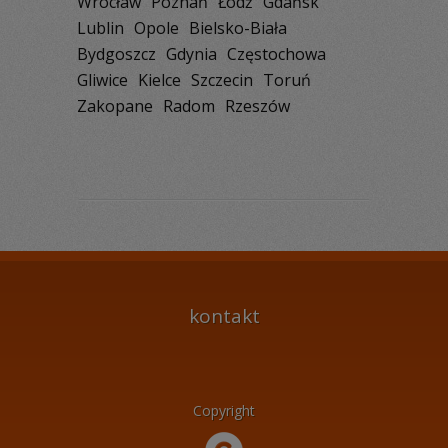
Wrocław
Poznań
Łódź
Gdańsk
Lublin
Opole
Bielsko-Biała
Bydgoszcz
Gdynia
Częstochowa
Gliwice
Kielce
Szczecin
Toruń
Zakopane
Radom
Rzeszów
kontakt
Copyright