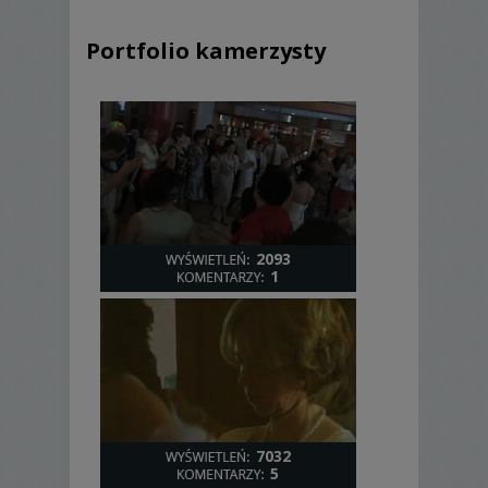
Portfolio kamerzysty
2093
1
7032
5