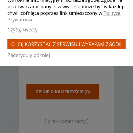
Dojazd do pary młodej do 30 km od miasta.
przetwarzanie danych w ww. celu może być w każdej
chwili cofnięta poprzez link umieszczony w
Polityce
Sprzęt
Prywatności
.
Czytaj więcej
Filmy realizowane są kamerami Sony Sony
Z5.Sony PXW-150,SONY S5
CHCĘ KORZYSTAĆ Z SERWISU I WYRAŻAM ZGODĘ
Zapewniamy najwyższą jakość obrazu i
dźwięku. Zapraszamy!
Zadecyduję później
OPINIE O KAMERZYŚCIE (0)
[ brak komentarzy ]