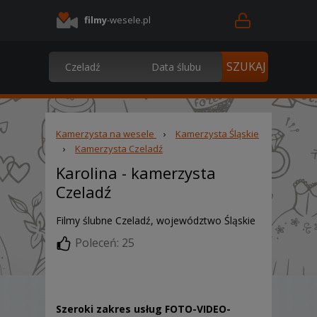
filmy
-wesele.pl
Kamerzysta na wesele
›
Kamerzysta Śląskie
›
Kamerzysta Czeladź
Karolina
- kamerzysta
Czeladź
Filmy ślubne Czeladź, województwo Śląskie
Poleceń: 25
Szeroki zakres usług FOTO-VIDEO-