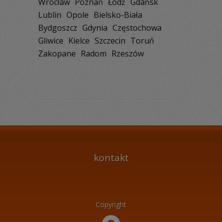
Wrocław
Poznań
Łódź
Gdańsk
Lublin
Opole
Bielsko-Biała
Bydgoszcz
Gdynia
Częstochowa
Gliwice
Kielce
Szczecin
Toruń
Zakopane
Radom
Rzeszów
kontakt
Copyright