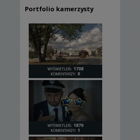
Portfolio kamerzysty
1708
0
1870
1