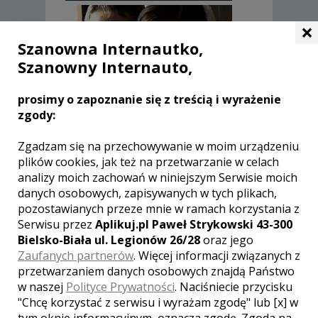
×
Szanowna Internautko,
Szanowny Internauto,
prosimy o zapoznanie się z treścią i wyrażenie
1958
zgody:
0
Zgadzam się na przechowywanie w moim urządzeniu
Oferta cenowa
plików cookies, jak też na przetwarzanie w celach
analizy moich zachowań w niniejszym Serwisie moich
Nazwa
Cena
danych osobowych, zapisywanych w tych plikach,
pozostawianych przeze mnie w ramach korzystania z
2800 zł
Oferta standardowa
Serwisu przez
Aplikuj.pl Paweł Strykowski 43-300
Bielsko-Biała ul. Legionów 26/28
oraz jego
Reportaż z przygotowań i
Zaufanych partnerów
. Więcej informacji związanych z
błogosławieństwa. Filmowanie uroczystości
przetwarzaniem danych osobowych znajdą Państwo
w kościele/USC wraz z życzeniami.
w naszej
Polityce Prywatności
. Naciśniecie przycisku
Filmowanie zabawy weselnej wraz z
oczepinami do godziny 01:00. Udostępnienie
"Chcę korzystać z serwisu i wyrażam zgodę" lub [x] w
filmu z dnia ślubu na ustalonym nośniku.
tym oknie informacyjnym, oznacza zgodę. Zgoda na