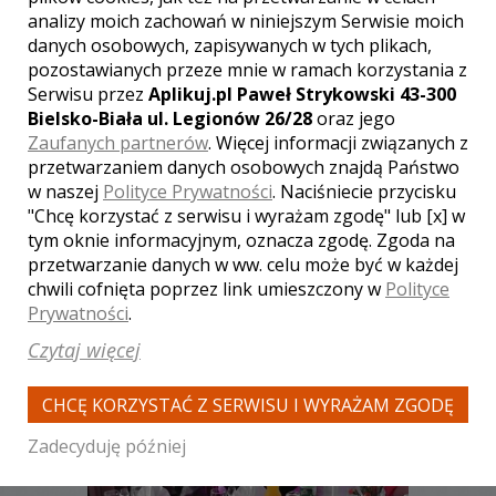
analizy moich zachowań w niniejszym Serwisie moich
08-18
danych osobowych, zapisywanych w tych plikach,
pozostawianych przeze mnie w ramach korzystania z
profesjonalista w kazdym
calu,godny polecenia innym.
Serwisu przez
Aplikuj.pl Paweł Strykowski 43-300
Bielsko-Biała ul. Legionów 26/28
oraz jego
Kasia Paszewska,Kamil
Zaufanych partnerów
. Więcej informacji związanych z
Sobieszczański
, ślub:
2012-08-11
przetwarzaniem danych osobowych znajdą Państwo
w naszej
Polityce Prywatności
. Naciśniecie przycisku
"Chcę korzystać z serwisu i wyrażam zgodę" lub [x] w
tym oknie informacyjnym, oznacza zgodę. Zgoda na
przetwarzanie danych w ww. celu może być w każdej
chwili cofnięta poprzez link umieszczony w
Polityce
Zobacz także innych
Prywatności
.
kamerzystów
Czytaj więcej
CHCĘ KORZYSTAĆ Z SERWISU I WYRAŻAM ZGODĘ
Zadecyduję później