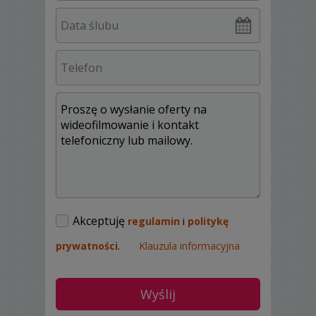
inwestuję w siebie, swoje umiejętności i
robić wszystko, aby się rozwijać.
Wybierając realizatora filmu z uroczystości,
jaką jest wesele naleźmy pamiętać, że jest
to jedyny taki dzień w życiu, nigdy go nie
powtórzymy, dlatego warto zainwestować
w najwyższej jakości film pamiątkowy.
Nie może go wykonywać osoba (firma)
wybrana przypadkowo, której nie jesteśmy
pewni. Dlatego ja mogę zaproponować
Państwu najważniejszą cechą, jaką jest
moje wieloletnie doświadczenie.
Zaczynałem już w czasach szkoły średniej,
Akceptuję
regulamin
i
politykę
gdzie prowadziłem szkolne studio TV.
"Zawodowo" filmowaniem zajmuję się od
prywatności
.
Klauzula informacyjna
2000 r. Od tego czasu cały czas inwestując
w siebie, swoje umiejętności i robić
wszystko, aby się rozwijać.
Swój warsztat operatorski doskonalę dzięki