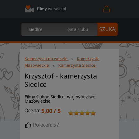
filmy
-wesele.pl
Kamerzysta na wesele
›
Kamerzysta
Mazowieckie
›
Kamerzysta Siedlce
Krzysztof
- kamerzysta
Siedlce
Filmy ślubne Siedlce, województwo
Mazowieckie
Ocena:
5,00 / 5
Poleceń: 57