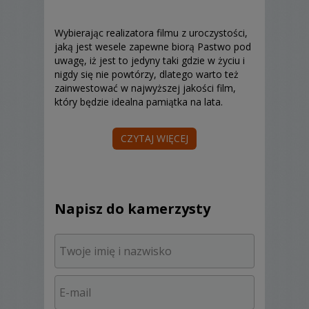
Wybierając realizatora filmu z uroczystości,
jaką jest wesele zapewne biorą Pastwo pod
uwagę, iż jest to jedyny taki gdzie w życiu i
nigdy się nie powtórzy, dlatego warto też
zainwestować w najwyższej jakości film,
który będzie idealna pamiątka na lata.
CZYTAJ WIĘCEJ
Nie jest to nigdy firma/osoba wybrana
przypadkowo, której nie jesteśmy pewni.
Dlatego ja mogę zaproponować moim
klientom moje wieloletnie doświadczenie,
które daje gwarancje idealnej pamiątki po
Napisz do kamerzysty
tym wyjątkowym dniu.
Swoją pasję rozpocząłem już w czasach
szkoły średniej, gdzie prowadziłem szkolne
studio TV.
Od 2000 roku filmowaniem zajmuję się
zawodowo. Od tego czasu nieustannie