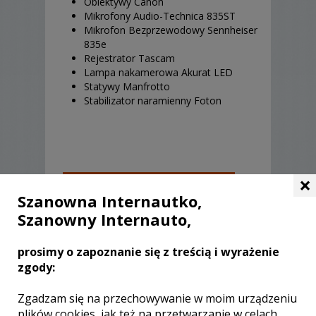
Obiektywy Canon
Mikrofony Audio-Technica 835ST
Mikrofon Bezprzewodowy Sennheiser
835e
Rejestrator Tascam
Lampa nakamerowa Akurat LED
Statywy Manfrotto
Stabilizator naramienny Foton
×
OPINIE O KAMERZYŚCIE (2)
Szanowna Internautko,
Szanowny Internauto,
Ocena:
5,00
/
5
prosimy o zapoznanie się z treścią i wyrażenie
zgody:
Wszystko super :)
Zgadzam się na przechowywanie w moim urządzeniu
plików cookies, jak też na przetwarzanie w celach
Piotr Świętochowski
, ślub:
2018-