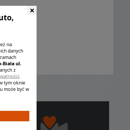
×
uto,
też na
oich danych
 ramach
-Biała ul.
zanych z
ywatności
.
 w tym oknie
lu może być w