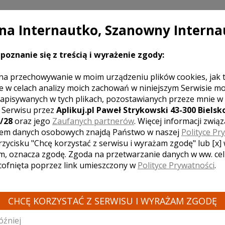
a Internautko, Szanowny Interna
poznanie się z treścią i wyrażenie zgody:
na przechowywanie w moim urządzeniu plików cookies, jak 
e w celach analizy moich zachowań w niniejszym Serwisie m
apisywanych w tych plikach, pozostawianych przeze mnie w
z Serwisu przez
Aplikuj.pl Paweł Strykowski 43-300 Bielsko
/28
oraz jego
Zaufanych partnerów
. Więcej informacji zwią
em danych osobowych znajdą Państwo w naszej
Polityce Pr
rzycisku "Chcę korzystać z serwisu i wyrażam zgodę" lub [x]
m, oznacza zgodę. Zgoda na przetwarzanie danych w ww. ce
w
 cofnięta poprzez link umieszczony w
Polityce Prywatności
.
CHCĘ KORZYSTAĆ Z SERWISU I WYRAŻAM ZGODĘ
óźniej