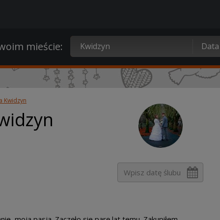
oim mieście:
a Kwidzyn
widzyn
ie, moja pasja. Zaczęło sie parę lat temu. Zakupiłem