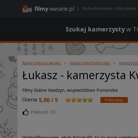
filmy
-wesele.pl
Wideofilmowanie i filmy ślubne
Szukaj kamerzysty
w Tw
Kamerzysta na wesele
›
Kamerzysta Pomorskie
›
Kamerzyst
Łukasz
- kamerzysta K
Filmy ślubne Kwidzyn, województwo Pomorskie
Ocena:
5,00 / 5
Polecamy
Poleceń: 35
Wideofilmowanie, obok fotografii, to to moje zamiłowan