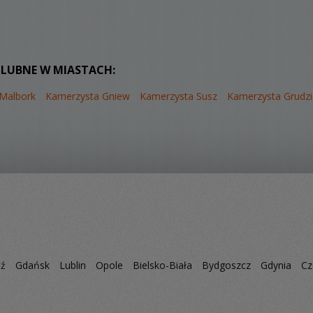
ŚLUBNE W MIASTACH:
Malbork
Kamerzysta Gniew
Kamerzysta Susz
Kamerzysta Grudz
dź
Gdańsk
Lublin
Opole
Bielsko-Biała
Bydgoszcz
Gdynia
Cz