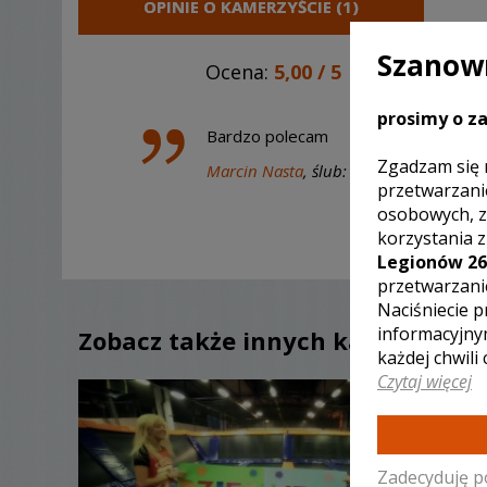
OPINIE O KAMERZYŚCIE (1)
Szanown
Ocena:
5,00
/
5
prosimy o za
Bardzo polecam
Zgadzam się 
Marcin Nasta
, ślub:
2020-07-18
przetwarzani
osobowych, z
korzystania 
Legionów 26
przetwarzani
Naciśniecie p
informacyjny
Zobacz także innych kamerzystó
każdej chwili
Czytaj więcej
Zadecyduję p