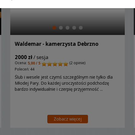
Waldemar - kamerzysta Debrzno
2000 zł
/ sesja
Ocena:
(2 opinie)
5,00 / 5
Poleceń: 44
Ślub i wesele jest czymś szczególnym nie tylko dla
Młodej Pary. Do każdej uroczystości podchodzę
bardzo indywidualnie i czerpię przyjemność ...
Zobacz więcej