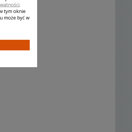
ywatności
.
 w tym oknie
lu może być w