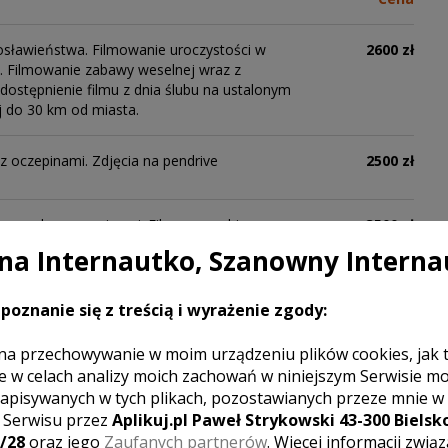
osławieństwa. Filmowanie uroczystości w
2600 zł
i. Filmowanie zabawy weselnej wraz z
dostępnienie filmu z dnia ślubu na ustalonym
j do 30 km od miasta.
 z oczepinami. Zdjęcia na pendrive
2500 zł
ia, wesele z oczepinami. Film na pendrive
3500 zł
a Internautko, Szanowny Interna
poznanie się z treścią i wyrażenie zgody:
na przechowywanie w moim urządzeniu plików cookies, jak 
ystko co potrzebne, by zrealizować profesjonalny film.
e w celach analizy moich zachowań w niniejszym Serwisie m
apisywanych w tych plikach, pozostawianych przeze mnie w
z Serwisu przez
Aplikuj.pl Paweł Strykowski 43-300 Bielsko
/28
oraz jego
Zaufanych partnerów
. Więcej informacji zwią