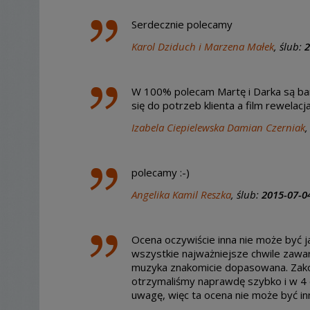
Serdecznie polecamy
Karol Dziduch i Marzena Małek
, ślub:
2
W 100% polecam Martę i Darka są bard
się do potrzeb klienta a film rewelac
Izabela Ciepielewska Damian Czerniak
,
polecamy :-)
Angelika Kamil Reszka
, ślub:
2015-07-0
Ocena oczywiście inna nie może być j
wszystkie najważniejsze chwile zawart
muzyka znakomicie dopasowana. Zako
otrzymaliśmy naprawdę szybko i w 4
uwagę, więc ta ocena nie może być i