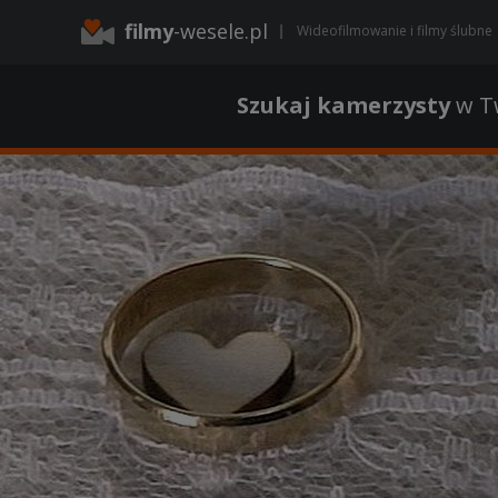
filmy
-wesele.pl
Wideofilmowanie i filmy ślubne
Szukaj kamerzysty
w Tw