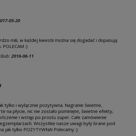
017-05-20
zo mili, w każdej kwestii można się dogadać i dopasują
ja. POLECAM :)
 ślub:
2016-06-11
4
ak tylko i wyłącznie pozytywna. Nagranie świetne,
e na płycie, nic nie zostało pominięte, świetne efekty,
ńczenie i wstęp po prostu super. Całe zamówienie
 egzemplarzach. Wszystkie nasze uwagi były brane pod
nna jak tylko POZYTYWNA! Polecamy :)