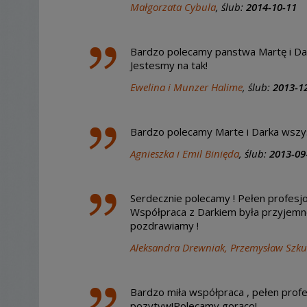
Małgorzata Cybula
, ślub:
2014-10-11
Bardzo polecamy panstwa Martę i Dark
Jestesmy na tak!
Ewelina i Munzer Halime
, ślub:
2013-1
Bardzo polecamy Marte i Darka wszy
Agnieszka i Emil Binięda
, ślub:
2013-09
Serdecznie polecamy ! Pełen profesjon
Współpraca z Darkiem była przyjemno
pozdrawiamy !
Aleksandra Drewniak, Przemysław Szku
Bardzo miła współpraca , pełen profe
pozytyw!Polecamy gorąco!