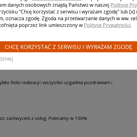
em danych osobowych znajdą Państwo w naszej
Polityce Pr
rzycisku "Chcę korzystać z serwisu i wyrażam zgodę" lub [x]
m, oznacza zgodę. Zgoda na przetwarzanie danych w ww. ce
 cofnięta poprzez link umieszczony w
Polityce Prywatności
.
CHCĘ KORZYSTAĆ Z SERWISU I WYRAŻAM ZGODĘ
spółpracować z państwem Martą i Darkiem.
óźniej
ślub:
2019-08-03
ybko Robi realizacji i wszystko uzgadnia pozdrawiam i
zo zachwyceni z usług. Polecamy w 100%