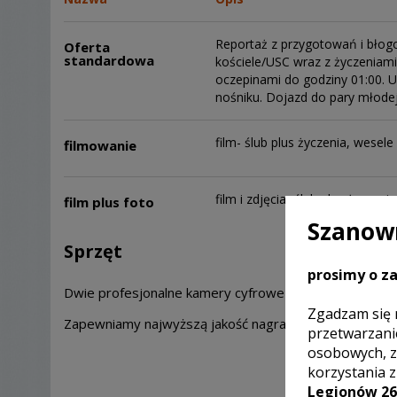
Reportaż z przygotowań i błog
Oferta
standardowa
kościele/USC wraz z życzeniam
oczepinami do godziny 01:00. U
nośniku. Dojazd do pary młode
film- ślub plus życzenia, wesele
filmowanie
film i zdjęcia- ślub plus życzen
film plus foto
Szanown
Sprzęt
prosimy o za
Dwie profesjonalne kamery cyfrowe firmy Sony HD.
Zgadzam się 
Zapewniamy najwyższą jakość nagrania i posiadamy wsz
przetwarzani
osobowych, z
korzystania 
Legionów 26