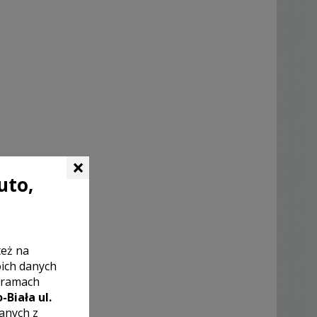
×
uto,
też na
oich danych
 ramach
-Biała ul.
zanych z