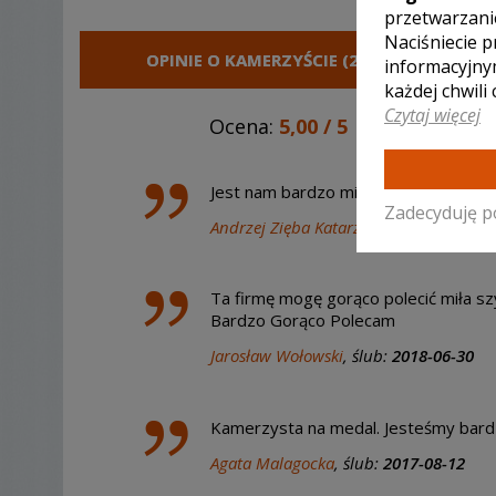
przetwarzani
Naciśniecie p
OPINIE O KAMERZYŚCIE (25)
informacyjny
każdej chwili
Czytaj więcej
Ocena:
5,00
/
5
Jest nam bardzo miło że mogliśmy w
Zadecyduję p
Andrzej Zięba Katarzyna Bednarczyk
, 
Ta firmę mogę gorąco polecić miła sz
Bardzo Gorąco Polecam
Jarosław Wołowski
, ślub:
2018-06-30
Kamerzysta na medal. Jesteśmy bard
Agata Malagocka
, ślub:
2017-08-12