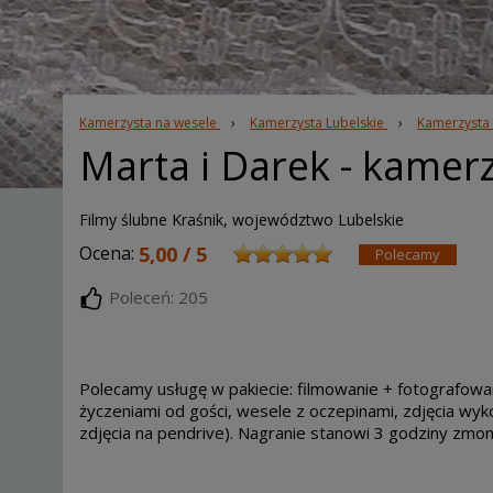
Kamerzysta na wesele
›
Kamerzysta Lubelskie
›
Kamerzysta 
Marta i Darek
- kamerz
Filmy ślubne Kraśnik, województwo Lubelskie
Ocena:
5,00 / 5
Polecamy
Poleceń: 205
Polecamy usługę w pakiecie: filmowanie + fotografow
życzeniami od gości, wesele z oczepinami, zdjęcia wy
zdjęcia na pendrive). Nagranie stanowi 3 godziny zmo