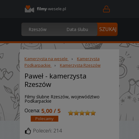
filmy
-wesele.pl
Kamerzysta na wesele
›
Kamerzysta
Podkarpackie
›
Kamerzysta Rzeszów
Paweł
- kamerzysta
Rzeszów
Filmy ślubne Rzeszów, województwo
Podkarpackie
Ocena:
5,00 / 5
Polecamy
Poleceń: 214