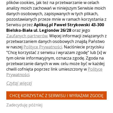
plików cookies, jak też na przetwarzanie w celach
analizy moich zachowań w niniejszym Serwisie moich
Jesteśmy bardzo zadowoleni z
danych osobowych, zapisywanych w tych plikach,
wykonanych usług. Kamerzyści
pozostawianych przeze mnie w ramach korzystania z
byli zupełnie nienachalni a mimo
wszysto wykonali swoją pracę
Serwisu przez
Aplikuj.pl Paweł Strykowski 43-300
bez zarzutu. Polecam każdemu
Bielsko-Biała ul. Legionów 26/28
oraz jego
:)
Zaufanych partnerów
. Więcej informacji związanych z
przetwarzaniem danych osobowych znajdą Państwo
Karolina Lichota i Wiktor Feduń
,
w naszej
Polityce Prywatności
. Naciśniecie przycisku
ślub:
2018-10-06
"Chcę korzystać z serwisu i wyrażam zgodę" lub [x] w
tym oknie informacyjnym, oznacza zgodę. Zgoda na
Wszystko przebiegło zgodnie z
planem, kamerzyści byli niemal
przetwarzanie danych w ww. celu może być w każdej
niezauważalni podczas zabawy,
chwili cofnięta poprzez link umieszczony w
Polityce
polecam :)
Prywatności
.
Sylwia Kozielec i Mateusz Cichoń
,
Czytaj więcej
ślub:
2016-09-03
CHCĘ KORZYSTAĆ Z SERWISU I WYRAŻAM ZGODĘ
Kamerzysta który jest
'Niewidoczny' na Twoim weselu
Zadecyduję później
jest Najlepszym Kamerzystą :) ;)