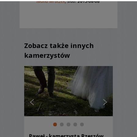
Iwona Mruczek
, ślub:
2015-08-08
Zobacz także innych
kamerzystów
Paweł - kamerzysta Rzeszów