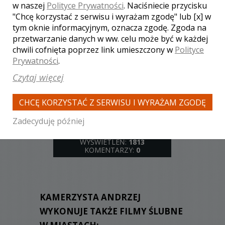
w naszej
Polityce Prywatności
. Naciśniecie przycisku
"Chcę korzystać z serwisu i wyrażam zgodę" lub [x] w
tym oknie informacyjnym, oznacza zgodę. Zgoda na
przetwarzanie danych w ww. celu może być w każdej
chwili cofnięta poprzez link umieszczony w
Polityce
WYŚWIETLEŃ:
1673
KOMENTARZY:
0
Prywatności
.
Czytaj więcej
CHCĘ KORZYSTAĆ Z SERWISU I WYRAŻAM ZGODĘ
Zadecyduję później
WYŚWIETLEŃ:
1813
KOMENTARZY:
0
KAMERZYSTA ANDRZEJ
WYKONUJE TAKŻE FILMY ŚLUBNE