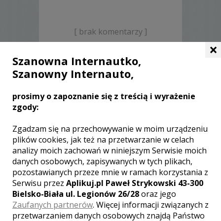
[ brak komentarzy ]
×
Szanowna Internautko,
Szanowny Internauto,
INNE LOSOWE FILMY TEGO
KAMERZYSTY
prosimy o zapoznanie się z treścią i wyrażenie
zgody:
Zgadzam się na przechowywanie w moim urządzeniu
plików cookies, jak też na przetwarzanie w celach
analizy moich zachowań w niniejszym Serwisie moich
danych osobowych, zapisywanych w tych plikach,
pozostawianych przeze mnie w ramach korzystania z
WYŚWIETLEŃ:
1614
Serwisu przez
Aplikuj.pl Paweł Strykowski 43-300
KOMENTARZY:
0
Bielsko-Biała ul. Legionów 26/28
oraz jego
Zaufanych partnerów
. Więcej informacji związanych z
przetwarzaniem danych osobowych znajdą Państwo