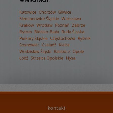
W MIASTACH:
Katowice
Chorzów
Gliwice
Siemianowice Śląskie
Warszawa
Kraków
Wrocław
Poznań
Zabrze
Bytom
Bielsko-Biała
Ruda Śląska
Piekary Śląskie
Częstochowa
Rybnik
Sosnowiec
Czeladź
Kielce
Wodzisław Śląski
Racibórz
Opole
Łódź
Strzelce Opolskie
Nysa
kontakt