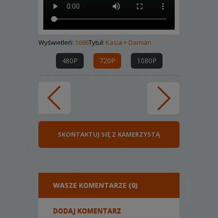
Wyświetleń:
1696
Tytuł:
Kasia + Damian
480P
720P
1080P
SKONTAKTUJ SIĘ Z KAMERZYSTĄ
WASZE KOMENTARZE (0)
DODAJ KOMENTARZ