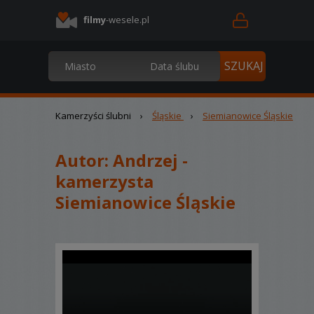
filmy
-wesele.pl
Kamerzyści ślubni
›
Śląskie
›
Siemianowice Śląskie
Autor:
Andrzej -
kamerzysta
Siemianowice Śląskie