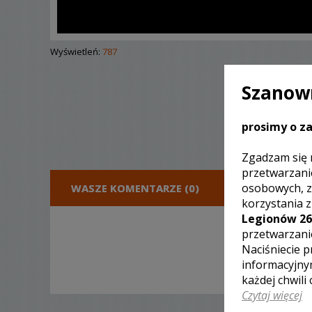
Wyświetleń:
787
Szanown
prosimy o za
Zgadzam się 
przetwarzani
osobowych, z
WASZE KOMENTARZE (0)
DODA
korzystania 
Legionów 26
przetwarzani
Naciśniecie p
informacyjny
każdej chwili
Czytaj więcej