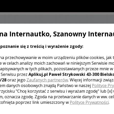
a Internautko, Szanowny Interna
SKONTAKTUJ SIĘ Z KAMERZYSTĄ
ŚLUBNYM
poznanie się z treścią i wyrażenie zgody:
na przechowywanie w moim urządzeniu plików cookies, jak 
e w celach analizy moich zachowań w niniejszym Serwisie m
apisywanych w tych plikach, pozostawianych przeze mnie w
J KOMENTARZ
z Serwisu przez
Aplikuj.pl Paweł Strykowski 43-300 Bielsko
/28
oraz jego
Zaufanych partnerów
. Więcej informacji zwią
em danych osobowych znajdą Państwo w naszej
Polityce Pr
rzycisku "Chcę korzystać z serwisu i wyrażam zgodę" lub [x]
[ brak komentarzy ]
m, oznacza zgodę. Zgoda na przetwarzanie danych w ww. ce
 cofnięta poprzez link umieszczony w
Polityce Prywatności
.