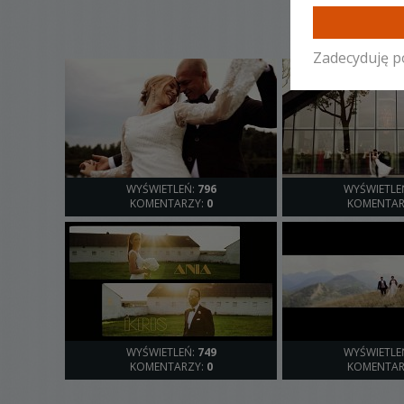
Zadecyduję p
WYŚWIETLEŃ:
796
WYŚWIETLE
KOMENTARZY:
0
KOMENTAR
WYŚWIETLEŃ:
749
WYŚWIETLE
KOMENTARZY:
0
KOMENTAR