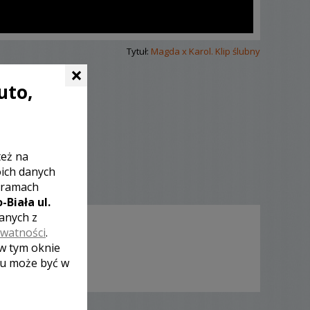
Tytuł:
Magda x Karol. Klip ślubny
×
uto,
też na
oich danych
 ramach
-Biała ul.
zanych z
ywatności
.
 w tym oknie
lu może być w