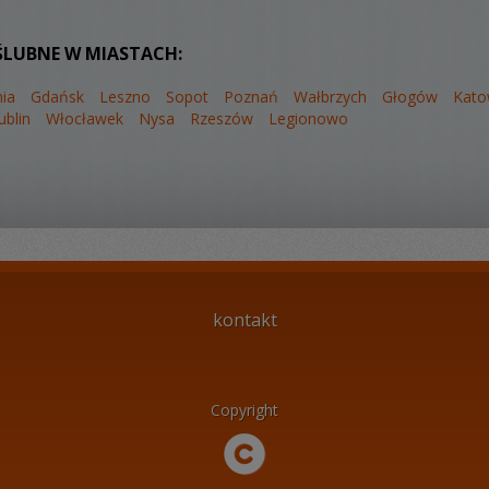
ŚLUBNE W MIASTACH:
ia
Gdańsk
Leszno
Sopot
Poznań
Wałbrzych
Głogów
Kato
ublin
Włocławek
Nysa
Rzeszów
Legionowo
kontakt
Copyright