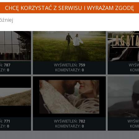
INNE LOSOWE FILMY TEGO KAMERZYSTY
CHCĘ KORZYSTAĆ Z SERWISU I WYRAŻAM ZGODĘ
óźniej
Ń:
787
WYŚWIETLEŃ:
759
WYŚW
ZY:
0
KOMENTARZY:
0
KOM
Ń:
771
WYŚWIETLEŃ:
782
WYŚWI
ZY:
0
KOMENTARZY:
0
KOM