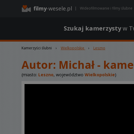
filmy
-wesele.pl
Wideofilmowanie i filmy ślubne
Szukaj kamerzysty
w Tw
Kamerzyści ślubni
›
Wielkopolskie
›
Leszno
Autor:
Michał - kame
(miasto:
Leszno
, województwo
Wielkopolskie
)