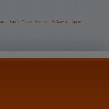
wice
Lubiń
Toruń
Szczecin
Polkowice
Opole