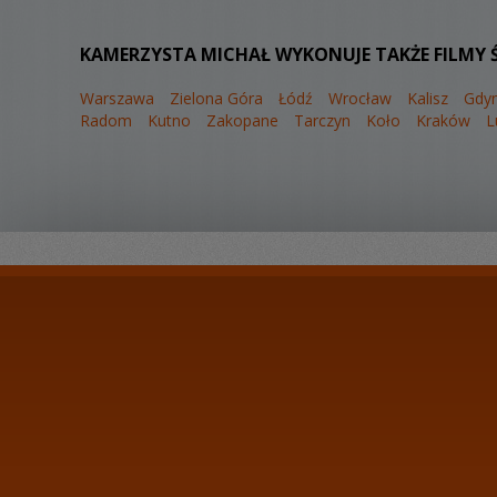
KAMERZYSTA MICHAŁ WYKONUJE TAKŻE FILMY 
Warszawa
Zielona Góra
Łódź
Wrocław
Kalisz
Gdyn
Radom
Kutno
Zakopane
Tarczyn
Koło
Kraków
L