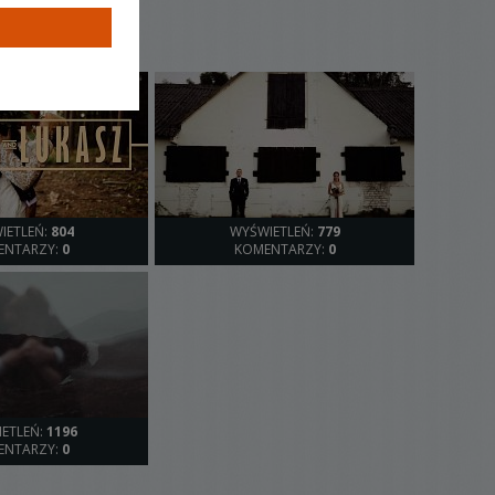
IETLEŃ:
804
WYŚWIETLEŃ:
779
ENTARZY:
0
KOMENTARZY:
0
ETLEŃ:
1196
ENTARZY:
0