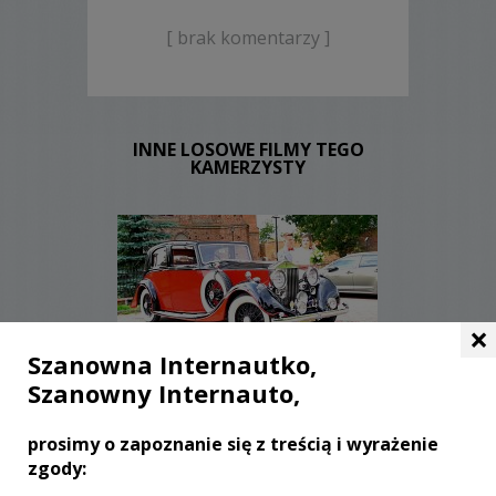
[ brak komentarzy ]
INNE LOSOWE FILMY TEGO
KAMERZYSTY
×
Szanowna Internautko,
WYŚWIETLEŃ:
550
Szanowny Internauto,
KOMENTARZY:
0
prosimy o zapoznanie się z treścią i wyrażenie
zgody: