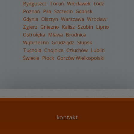
Bydgoszcz
Toruń
Włocławek
Łódź
Poznań
Piła
Szczecin
Gdańsk
Gdynia
Olsztyn
Warszawa
Wrocław
Zgierz
Gniezno
Kalisz
Szubin
Lipno
Ostrołęka
Mława
Brodnica
Wąbrzeźno
Grudziądz
Słupsk
Tuchola
Chojnice
Człuchów
Lublin
Świecie
Płock
Gorzów Wielkopolski
kontakt