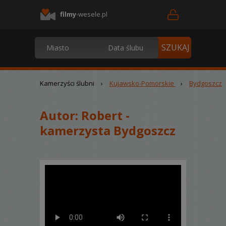
filmy
-wesele.pl
Kamerzyści ślubni
›
Kujawsko-Pomorskie
›
Bydgoszcz
Autor:
Robert -
kamerzysta Bydgoszcz