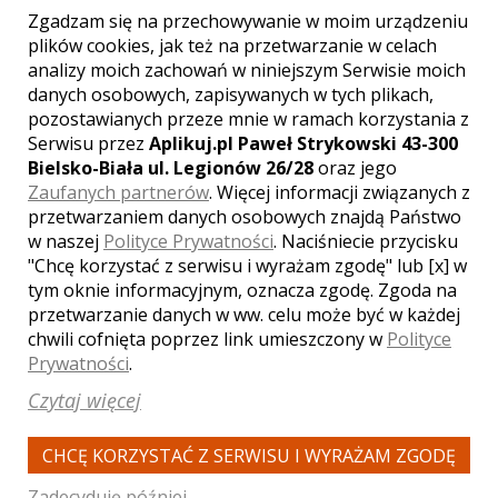
Zgadzam się na przechowywanie w moim urządzeniu
plików cookies, jak też na przetwarzanie w celach
analizy moich zachowań w niniejszym Serwisie moich
WYŚWIETLEŃ:
360
danych osobowych, zapisywanych w tych plikach,
KOMENTARZY:
0
pozostawianych przeze mnie w ramach korzystania z
Serwisu przez
Aplikuj.pl Paweł Strykowski 43-300
Bielsko-Biała ul. Legionów 26/28
oraz jego
Zaufanych partnerów
. Więcej informacji związanych z
przetwarzaniem danych osobowych znajdą Państwo
w naszej
Polityce Prywatności
. Naciśniecie przycisku
"Chcę korzystać z serwisu i wyrażam zgodę" lub [x] w
WYŚWIETLEŃ:
321
tym oknie informacyjnym, oznacza zgodę. Zgoda na
KOMENTARZY:
0
przetwarzanie danych w ww. celu może być w każdej
chwili cofnięta poprzez link umieszczony w
Polityce
Prywatności
.
Czytaj więcej
CHCĘ KORZYSTAĆ Z SERWISU I WYRAŻAM ZGODĘ
WYŚWIETLEŃ:
587
Zadecyduję później