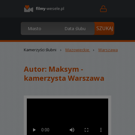
filmy
-wesele.pl
Kamerzyści ślubni
›
Mazowieckie
›
Warszawa
Autor:
Maksym -
kamerzysta Warszawa