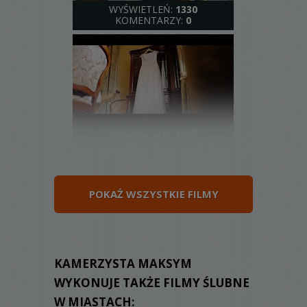
WYŚWIETLEŃ:
1330
KOMENTARZY:
0
WYŚWIETLEŃ:
1567
KOMENTARZY:
0
POKAŻ WSZYSTKIE FILMY
WYŚWIETLEŃ:
1404
KAMERZYSTA MAKSYM
KOMENTARZY:
0
WYKONUJE TAKŻE FILMY ŚLUBNE
W MIASTACH: