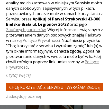
analizy moich zachowań w niniejszym Serwisie moich
danych osobowych, zapisywanych w tych plikach,
pozostawianych przeze mnie w ramach korzystania z
Serwisu przez
Aplikuj.pl Paweł Strykowski 43-300
Bielsko-Biała ul. Legionów 26/28
oraz jego
WYŚWIETLEŃ:
2123
KOMENTARZY:
0
Zaufanych partnerów
. Więcej informacji związanych z
przetwarzaniem danych osobowych znajdą Państwo
w naszej
Polityce Prywatności
. Naciśniecie przycisku
"Chcę korzystać z serwisu i wyrażam zgodę" lub [x] w
tym oknie informacyjnym, oznacza zgodę. Zgoda na
przetwarzanie danych w ww. celu może być w każdej
chwili cofnięta poprzez link umieszczony w
Polityce
Prywatności
.
WYŚWIETLEŃ:
1985
KOMENTARZY:
0
Czytaj więcej
CHCĘ KORZYSTAĆ Z SERWISU I WYRAŻAM ZGODĘ
Zadecyduję później