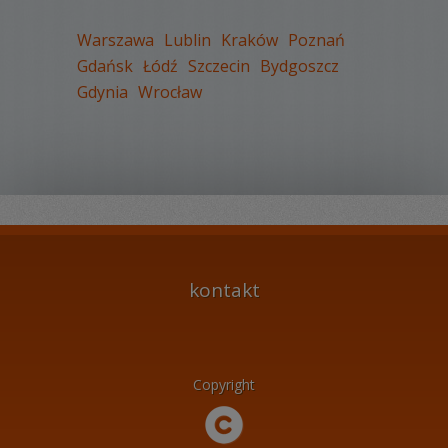
Warszawa
Lublin
Kraków
Poznań
Gdańsk
Łódź
Szczecin
Bydgoszcz
Gdynia
Wrocław
WYŚWIETLEŃ:
1795
KOMENTARZY:
0
kontakt
Copyright