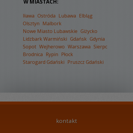
W MIASTACH:
Iława
Ostróda
Lubawa
Elbląg
Olsztyn
Malbork
Nowe Miasto Lubawskie
Giżycko
WYŚWIETLEŃ:
2437
Lidzbark Warmiński
Gdańsk
Gdynia
KOMENTARZY:
0
Sopot
Wejherowo
Warszawa
Sierpc
Brodnica
Rypin
Płock
Starogard Gdański
Pruszcz Gdański
WYŚWIETLEŃ:
1648
KOMENTARZY:
0
kontakt