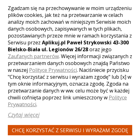
Zgadzam się na przechowywanie w moim urządzeniu
plików cookies, jak też na przetwarzanie w celach
analizy moich zachowań w niniejszym Serwisie moich
danych osobowych, zapisywanych w tych plikach,
WYŚWIETLEŃ:
1693
pozostawianych przeze mnie w ramach korzystania z
KOMENTARZY:
0
Serwisu przez
Aplikuj.pl Paweł Strykowski 43-300
Bielsko-Biała ul. Legionów 26/28
oraz jego
Zaufanych partnerów
. Więcej informacji związanych z
przetwarzaniem danych osobowych znajdą Państwo
w naszej
Polityce Prywatności
. Naciśniecie przycisku
"Chcę korzystać z serwisu i wyrażam zgodę" lub [x] w
tym oknie informacyjnym, oznacza zgodę. Zgoda na
przetwarzanie danych w ww. celu może być w każdej
WYŚWIETLEŃ:
1880
KOMENTARZY:
0
chwili cofnięta poprzez link umieszczony w
Polityce
Prywatności
.
Czytaj więcej
CHCĘ KORZYSTAĆ Z SERWISU I WYRAŻAM ZGODĘ