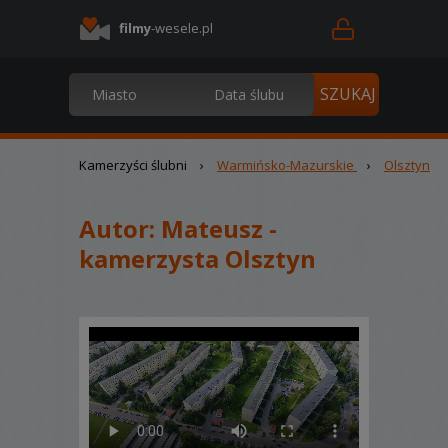
filmy
-wesele.pl
Kamerzyści ślubni
›
Warmińsko-Mazurskie
›
Olsztyn
Autor:
Mateusz -
kamerzysta Olsztyn