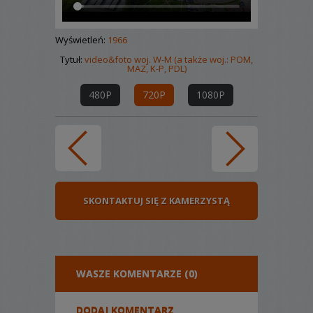
Wyświetleń:
1966
Tytuł:
video&foto woj. W-M (a także woj.: POM,
MAZ, K-P, PDL)
480P
720P
1080P
SKONTAKTUJ SIĘ Z KAMERZYSTĄ
WASZE KOMENTARZE (0)
DODAJ KOMENTARZ