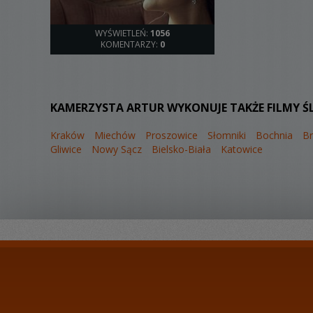
WYŚWIETLEŃ:
1056
KOMENTARZY:
0
KAMERZYSTA ARTUR WYKONUJE TAKŻE FILMY Ś
Kraków
Miechów
Proszowice
Słomniki
Bochnia
B
Gliwice
Nowy Sącz
Bielsko-Biała
Katowice