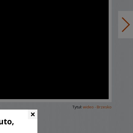
Tytuł:
wideo - Brzesko
×
uto,