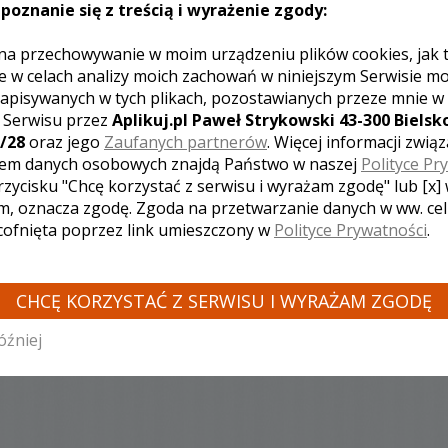
poznanie się z treścią i wyrażenie zgody:
na przechowywanie w moim urządzeniu plików cookies, jak 
e w celach analizy moich zachowań w niniejszym Serwisie m
apisywanych w tych plikach, pozostawianych przeze mnie w
J KOMENTARZ
z Serwisu przez
Aplikuj.pl Paweł Strykowski 43-300 Bielsko
/28
oraz jego
Zaufanych partnerów
. Więcej informacji zwią
em danych osobowych znajdą Państwo w naszej
Polityce Pr
rzycisku "Chcę korzystać z serwisu i wyrażam zgodę" lub [x]
[ brak komentarzy ]
m, oznacza zgodę. Zgoda na przetwarzanie danych w ww. ce
 cofnięta poprzez link umieszczony w
Polityce Prywatności
.
CHCĘ KORZYSTAĆ Z SERWISU I WYRAŻAM ZGODĘ
INNE LOSOWE FILMY TEGO KAMERZYSTY
óźniej