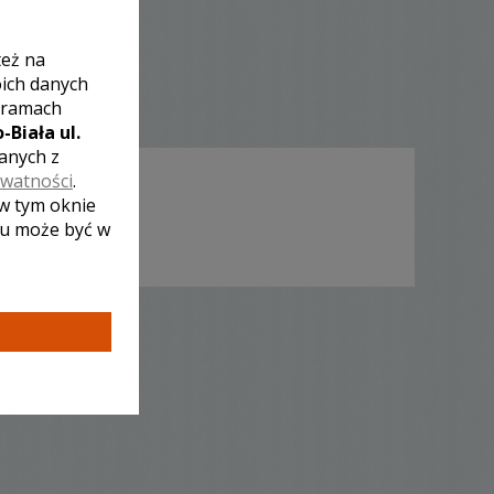
też na
oich danych
 ramach
-Biała ul.
zanych z
ywatności
.
 w tym oknie
lu może być w