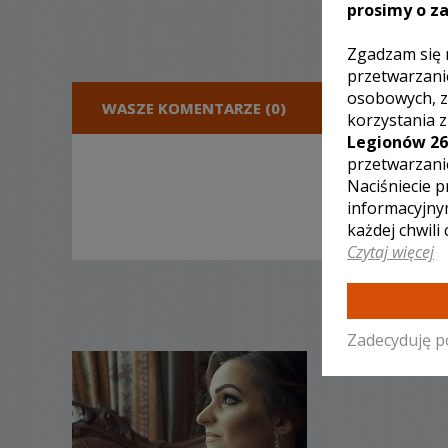
prosimy o za
Zgadzam się 
przetwarzani
osobowych, z
WASZE KOMENTARZE (0)
DODA
korzystania 
Legionów 26
przetwarzani
Naciśniecie p
informacyjny
każdej chwili
Czytaj więcej
Zadecyduję p