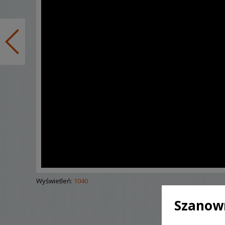
Wyświetleń:
1040
Szanown