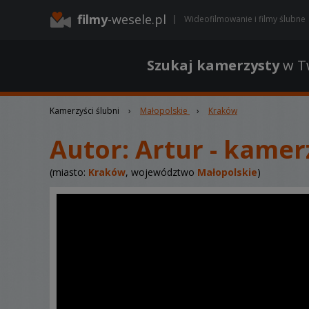
filmy
-wesele.pl
Wideofilmowanie i filmy ślubne
Szukaj kamerzysty
w Tw
Kamerzyści ślubni
›
Małopolskie
›
Kraków
Autor:
Artur - kame
(miasto:
Kraków
, województwo
Małopolskie
)