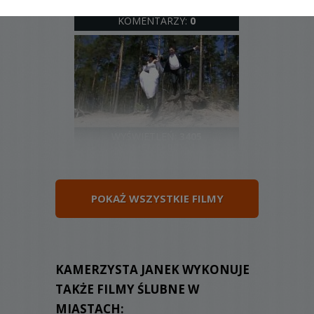
WYŚWIETLEŃ:
2563
KOMENTARZY:
0
WYŚWIETLEŃ:
3405
KOMENTARZY:
1
POKAŻ WSZYSTKIE FILMY
WYŚWIETLEŃ:
2527
KAMERZYSTA JANEK WYKONUJE
KOMENTARZY:
0
TAKŻE FILMY ŚLUBNE W
MIASTACH: