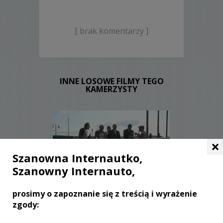
[ brak komentarzy ]
INNE LOSOWE FILMY TEGO
KAMERZYSTY
×
Szanowna Internautko,
Szanowny Internauto,
WYŚWIETLEŃ:
2625
KOMENTARZY:
0
prosimy o zapoznanie się z treścią i wyrażenie
zgody: