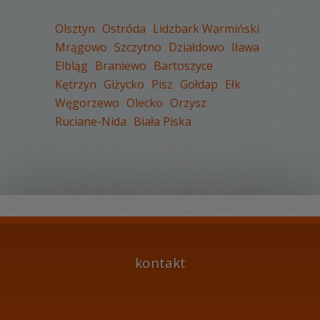
Olsztyn
Ostróda
Lidzbark Warmiński
Mrągowo
Szczytno
Działdowo
Iława
Elbląg
Braniewo
Bartoszyce
WYŚWIETLEŃ:
1969
Kętrzyn
Giżycko
Pisz
Gołdap
Ełk
KOMENTARZY:
3
Węgorzewo
Olecko
Orzysz
Ruciane-Nida
Biała Piska
WYŚWIETLEŃ:
2809
KOMENTARZY:
0
kontakt