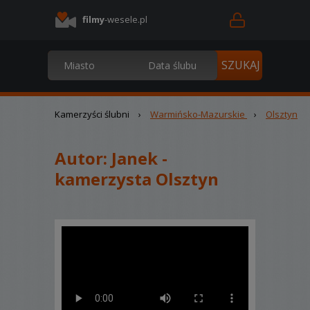
filmy
-wesele.pl
Kamerzyści ślubni
›
Warmińsko-Mazurskie
›
Olsztyn
Autor:
Janek -
kamerzysta Olsztyn