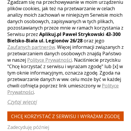
Zgadzam się na przechowywanie w moim urządzeniu
plików cookies, jak też na przetwarzanie w celach
analizy moich zachowań w niniejszym Serwisie moich
danych osobowych, zapisywanych w tych plikach,
pozostawianych przeze mnie w ramach korzystania z
WYŚWIETLEŃ:
3552
Serwisu przez
Aplikuj.pl Paweł Strykowski 43-300
KOMENTARZY:
2
Bielsko-Biała ul. Legionów 26/28
oraz jego
Zaufanych partnerów
. Więcej informacji związanych z
przetwarzaniem danych osobowych znajdą Państwo
w naszej
Polityce Prywatności
. Naciśniecie przycisku
"Chcę korzystać z serwisu i wyrażam zgodę" lub [x] w
tym oknie informacyjnym, oznacza zgodę. Zgoda na
przetwarzanie danych w ww. celu może być w każdej
WYŚWIETLEŃ:
2781
chwili cofnięta poprzez link umieszczony w
Polityce
KOMENTARZY:
1
Prywatności
.
Czytaj więcej
CHCĘ KORZYSTAĆ Z SERWISU I WYRAŻAM ZGODĘ
Zadecyduję później